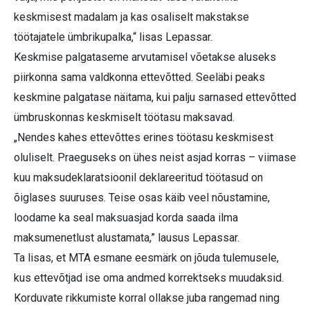
keskmisest madalam ja kas osaliselt makstakse
töötajatele ümbrikupalka,“ lisas Lepassar.
Keskmise palgataseme arvutamisel võetakse aluseks
piirkonna sama valdkonna ettevõtted. Seeläbi peaks
keskmine palgatase näitama, kui palju sarnased ettevõtted
ümbruskonnas keskmiselt töötasu maksavad.
„Nendes kahes ettevõttes erines töötasu keskmisest
oluliselt. Praeguseks on ühes neist asjad korras – viimase
kuu maksudeklaratsioonil deklareeritud töötasud on
õiglases suuruses. Teise osas käib veel nõustamine,
loodame ka seal maksuasjad korda saada ilma
maksumenetlust alustamata,” lausus Lepassar.
Ta lisas, et MTA esmane eesmärk on jõuda tulemusele,
kus ettevõtjad ise oma andmed korrektseks muudaksid.
Korduvate rikkumiste korral ollakse juba rangemad ning