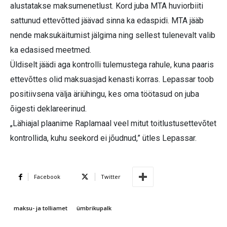
alustatakse maksumenetlust. Kord juba MTA huviorbiiti
sattunud ettevõtted jäävad sinna ka edaspidi. MTA jääb
nende maksukäitumist jälgima ning sellest tulenevalt valib
ka edasised meetmed.
Üldiselt jäädi aga kontrolli tulemustega rahule, kuna paaris
ettevõttes olid maksuasjad kenasti korras. Lepassar toob
positiivsena välja äriühingu, kes oma töötasud on juba
õigesti deklareerinud.
„Lähiajal plaanime Raplamaal veel mitut toitlustusettevõtet
kontrollida, kuhu seekord ei jõudnud,” ütles Lepassar.
Facebook
Twitter
maksu- ja tolliamet
ümbrikupalk