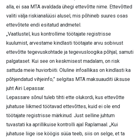
alla, ei saa MTA avaldada ühegi ettevõtte nime. Ettevõtted
valiti välja riskianalüüsi alusel, mis põhineb suures osas
ettevõtete endi esitatud andmetel.
„Vaatlustel, kus kontrollime töötajate registrisse
kuulumist, arvestame kindlasti töötajate arvu sobivust
ettevõtte tegevuskohtade ja tegevusloogika põhjal, samuti
palgataset. Kui see on keskmisest madalam, on risk
sattuda meie huviorbiiti. Oluline infoallikas on kindlasti ka
põhjendatud vihjeinfo,” selgitas MTA maksuauditi üksuse
juht Airi Lepassar.
Lepassare sõnul tuleb tihti ette olukordi, kus ettevõtte
juhatuse liikmed töötavad ettevõttes, kuid ei ole end
töötajate registrisse märkinud. Just selline juhtum
tuvastati ka aprillikuise kontrolli ajal Raplamaal. „Kui
juhatuse liige ise köögis süüa teeb, siis on selge, et ta