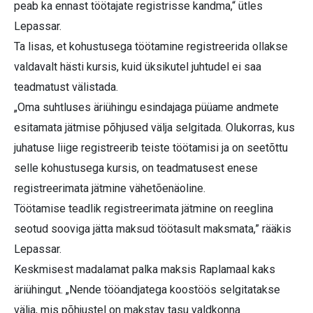
peab ka ennast töötajate registrisse kandma,“ ütles
Lepassar.
Ta lisas, et kohustusega töötamine registreerida ollakse
valdavalt hästi kursis, kuid üksikutel juhtudel ei saa
teadmatust välistada.
„Oma suhtluses äriühingu esindajaga püüame andmete
esitamata jätmise põhjused välja selgitada. Olukorras, kus
juhatuse liige registreerib teiste töötamisi ja on seetõttu
selle kohustusega kursis, on teadmatusest enese
registreerimata jätmine vähetõenäoline.
Töötamise teadlik registreerimata jätmine on reeglina
seotud sooviga jätta maksud töötasult maksmata,” rääkis
Lepassar.
Keskmisest madalamat palka maksis Raplamaal kaks
äriühingut. „Nende tööandjatega koostöös selgitatakse
välja, mis põhjustel on makstav tasu valdkonna