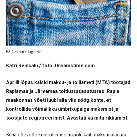
2
minutit lugemist
Katri Reinsalu / foto: Dreamstime.com.
Aprilli lõpus käisid maksu- ja tolliameti (MTA) töötajad
Raplamaa ja Järvamaa toitlustusasutustes. Rapla
maakonnas võeti luubi alla viis söögikohta, et
kontrollida võimalikku ümbrikupalga maksmist ja
töötajate registreerimist. Avastati ka mitu rikkumist.
Kuna ettevõtte kontrollimise asjaolu käib maksusaladuse