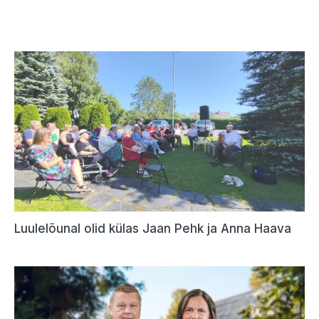
Luulelõunal olid külas Jaan Pehk ja Anna Haava