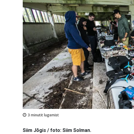
3
minutit lugemist
Siim Jõgis / foto: Siim Solman.