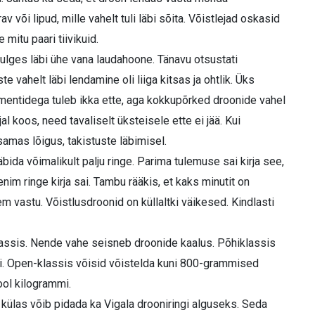
av või lipud, mille vahelt tuli läbi sõita. Võistlejad oskasid
mitu paari tiivikuid.
ulges läbi ühe vana laudahoone. Tänavu otsustati
e vahelt läbi lendamine oli liiga kitsas ja ohtlik. Üks
ementidega tuleb ikka ette, aga kokkupõrked droonide vahel
l koos, need tavaliselt üksteisele ette ei jää. Kui
tsamas lõigus, takistuste läbimisel.
äbida võimalikult palju ringe. Parima tulemuse sai kirja see,
im ringe kirja sai. Tambu rääkis, et kaks minutit on
m vastu. Võistlusdroonid on küllaltki väikesed. Kindlasti
lassis. Nende vahe seisneb droonide kaalus. Põhiklassis
i. Open-klassis võisid võistelda kuni 800-grammised
ool kilogrammi.
 külas võib pidada ka Vigala drooniringi alguseks. Seda