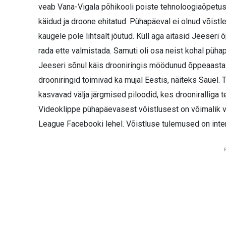
veab Vana-Vigala põhikooli poiste tehnoloogiaõpetus
käidud ja droone ehitatud. Pühapäeval ei olnud võistlej
kaugele pole lihtsalt jõutud. Küll aga aitasid Jeeseri 
rada ette valmistada. Samuti oli osa neist kohal püha
Jeeseri sõnul käis drooniringis möödunud õppeaasta 
drooniringid toimivad ka mujal Eestis, näiteks Sauel. T
kasvavad välja järgmised piloodid, kes drooniralliga
Videoklippe pühapäevasest võistlusest on võimalik 
League Facebooki lehel. Võistluse tulemused on intern