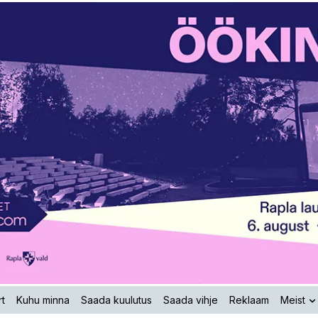
t
Kuhu minna
Saada kuulutus
Saada vihje
Reklaam
Meist