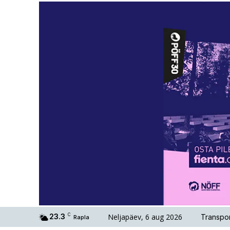
Neljapäev, 6 aug 2026
23.3
C
Transpor
Rapla