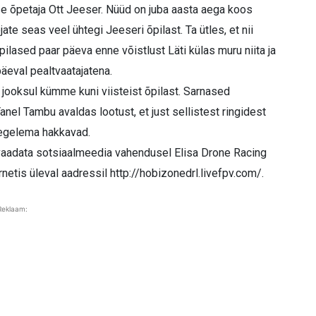
e õpetaja Ott Jeeser. Nüüd on juba aasta aega koos
ate seas veel ühtegi Jeeseri õpilast. Ta ütles, et nii
õpilased paar päeva enne võistlust Läti külas muru niita ja
päeval pealtvaatajatena.
jooksul kümme kuni viisteist õpilast. Sarnased
anel Tambu avaldas lootust, et just sellistest ringidest
 tegelema hakkavad.
vaadata sotsiaalmeedia vahendusel Elisa Drone Racing
etis üleval aadressil http://hobizonedrl.livefpv.com/.
Reklaam: