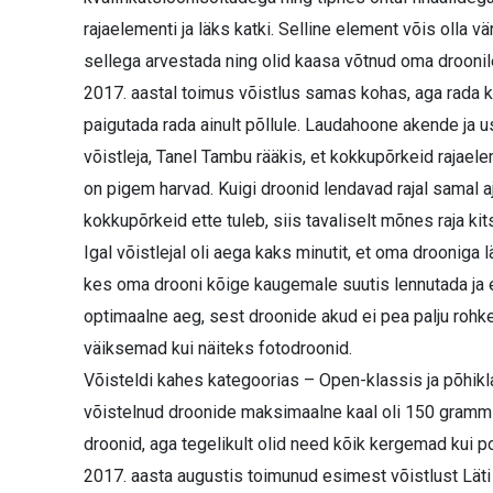
rajaelementi ja läks katki. Selline element võis olla vär
sellega arvestada ning olid kaasa võtnud oma droonile 
2017. aastal toimus võistlus samas kohas, aga rada k
paigutada rada ainult põllule. Laudahoone akende ja ust
võistleja, Tanel Tambu rääkis, et kokkupõrkeid rajael
on pigem harvad. Kuigi droonid lendavad rajal samal aja
kokkupõrkeid ette tuleb, siis tavaliselt mõnes raja ki
Igal võistlejal oli aega kaks minutit, et oma drooniga l
kes oma drooni kõige kaugemale suutis lennutada ja en
optimaalne aeg, sest droonide akud ei pea palju rohke
väiksemad kui näiteks fotodroonid.
Võisteldi kahes kategoorias – Open-klassis ja põhik
võistelnud droonide maksimaalne kaal oli 150 gramm
droonid, aga tegelikult olid need kõik kergemad kui p
2017. aasta augustis toimunud esimest võistlust Läti