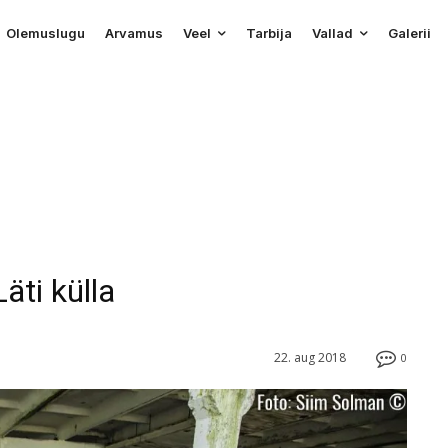
Olemuslugu
Arvamus
Veel
Tarbija
Vallad
Galerii
äti külla
22. aug 2018
0