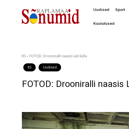
Uudised
Sport
Kuulutused
RS
FOTOD: Drooniralli naasis Läti külla
RS
Uudised
FOTOD: Drooniralli naasis L