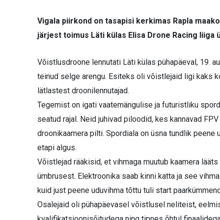
Vigala piirkond on tasapisi kerkimas Rapla maak
järjest toimus Läti külas Elisa Drone Racing liiga
Võistlusdroone lennutati Läti külas pühapäeval, 19. a
teinud selge arengu. Esiteks oli võistlejaid ligi ka
lätlastest droonilennutajad.
Tegemist on igati vaatemängulise ja futuristliku spor
seatud rajal. Neid juhivad piloodid, kes kannavad FPV (
droonikaamera pilti. Spordiala on üsna tundlik peene
etapi algus.
Võistlejad rääkisid, et vihmaga muutub kaamera lääts u
ümbrusest. Elektroonika saab kinni katta ja see vihma 
kuid just peene uduvihma tõttu tuli start paarkümmend
Osalejaid oli pühapäevasel võistlusel neliteist, eelmi
kvalifikatsioonisõitudega ning tipnes õhtul finaalide