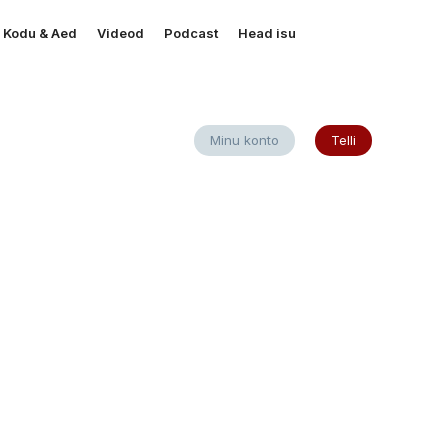
Kodu & Aed
Videod
Podcast
Head isu
Minu konto
Telli