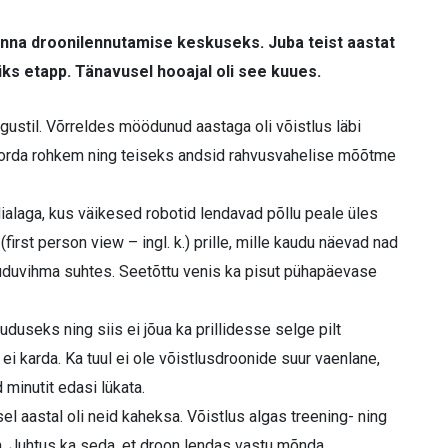
onna droonilennutamise keskuseks. Juba teist aastat
 üks etapp. Tänavusel hooajal oli see kuues.
ugustil. Võrreldes möödunud aastaga oli võistlus läbi
ks korda rohkem ning teiseks andsid rahvusvahelise mõõtme
dialaga, kus väikesed robotid lendavad põllu peale üles
first person view – ingl. k.) prille, mille kaudu näevad nad
 uduvihma suhtes. Seetõttu venis ka pisut pühapäevase
duseks ning siis ei jõua ka prillidesse selge pilt
ei karda. Ka tuul ei ole võistlusdroonide suur vaenlane,
 minutit edasi lükata.
sel aastal oli neid kaheksa. Võistlus algas treening- ning
ga. Juhtus ka seda, et droon lendas vastu mõnda