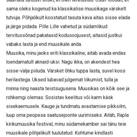
sama oleks kogenud ka klassikalise muusikaga värskelt
tutvuja. Põhjalikult koostatud tasuta kava aitas sisse elada
ja järge pidada. Pille Lille vahetud ja südamlikud
tervitussõnad pakatasid kodusoojusest, aitasid justkui
vabaks lasta ja end muusikale anda.
Muusika, minu jaoks eriti klassikaline, aitab avada endas
loendamatult aknaid-uksi. Nagu ikka, on akendest hea
sisse-välja piiluda. Värsket õhku tuppa lasta, suvel koos
herilastega. Uksed lubavad julgemat liikumist, tulla ja
minna ning naasta teistsugusena. Muusikas on kõik see ja
rohkemgi olemas. Sosistav keelitus või karm käsk
sisekaemusele. Kauge ja tundmatu avastamise pikksilm,
luup oma peopesa saatusejoonte uurimiseks. Aitäh, Rapla
kirikumuusika festival, minu südamekamber sai tänu teie
muusikale põhjalikult tuulutatud. Kohtume kindlasti