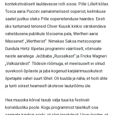
kontekstiväliselt lauldavasse rolli sisse. Pille Lillelt kõlas
Tosca aaria Puccini samanimelisest ooperist, kelmikuse
saatel justkui oleks Pille ooperietenduse haardes. Eesti
üks tuntumaid tenoreid Oliver Kuusik kinkis värskendava
vaheldusena publikule tõsisema pala, Wertheri aaria
Massenet’ „Wertherist“. Nimekas Saksa metsosopran
Gundula Hintz lõpetas programmi vääriliselt, võimsate
naiste aariatega: Ježibaba „Russalkast“ ja Fricka Wagneri
„Valküüridest“. Tõdesin rõõmuga, et meelsuselt ei olnud
suvekooli õpilaste ja juba kogenud karjäärimuusikutest
õpetajate vahel suurt lõhet. Oli kuulda ja näha, et hoiti ühte
ja tunti siirast heameelt üksteise laulurõõmu üle.
Hea muusika kõrval tasub välja tuua ka festivali
korraldusliku poole. Kogu programmist täielikult osa
saamata tundsin siiski, et olen teretulnud. Usun-loodan, et