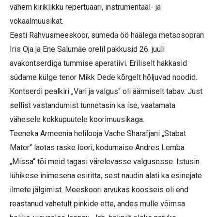
vähem kiriklikku repertuaari, instrumentaal- ja
vokaalmuusikat.
Eesti Rahvusmeeskoor, sumeda öö häälega metsosopran
Iris Oja ja Ene Salumäe orelil pakkusid 26. juuli
avakontserdiga tummise aperatiivi. Eriliselt hakkasid
südame külge tenor Mikk Dede kõrgelt hõljuvad noodid.
Kontserdi pealkiri „Vari ja valgus“ oli äärmiselt tabav. Just
sellist vastandumist tunnetasin ka ise, vaatamata
vähesele kokkupuutele koorimuusikaga.
Teeneka Armeenia helilooja Vache Sharafjani „Stabat
Mater“ laotas raske loori, kodumaise Andres Lemba
„Missa“ tõi meid tagasi värelevasse valgusesse. Istusin
lühikese inimesena esiritta, sest naudin alati ka esinejate
ilmete jälgimist. Meeskoori arvukas koosseis oli end
reastanud vahetult pinkide ette, andes mulle võimsa