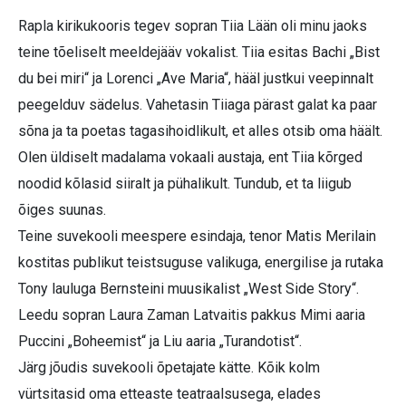
Rapla kirikukooris tegev sopran Tiia Lään oli minu jaoks
teine tõeliselt meeldejääv vokalist. Tiia esitas Bachi „Bist
du bei miri“ ja Lorenci „Ave Maria“, hääl justkui veepinnalt
peegelduv sädelus. Vahetasin Tiiaga pärast galat ka paar
sõna ja ta poetas tagasihoidlikult, et alles otsib oma häält.
Olen üldiselt madalama vokaali austaja, ent Tiia kõrged
noodid kõlasid siiralt ja pühalikult. Tundub, et ta liigub
õiges suunas.
Teine suvekooli meespere esindaja, tenor Matis Merilain
kostitas publikut teistsuguse valikuga, energilise ja rutaka
Tony lauluga Bernsteini muusikalist „West Side Story“.
Leedu sopran Laura Zaman Latvaitis pakkus Mimi aaria
Puccini „Boheemist“ ja Liu aaria „Turandotist“.
Järg jõudis suvekooli õpetajate kätte. Kõik kolm
vürtsitasid oma etteaste teatraalsusega, elades