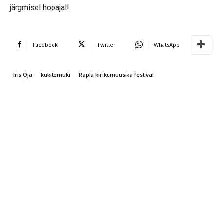
järgmisel hooajal!
Facebook
Twitter
WhatsApp
Iris Oja
kukitemuki
Rapla kirikumuusika festival