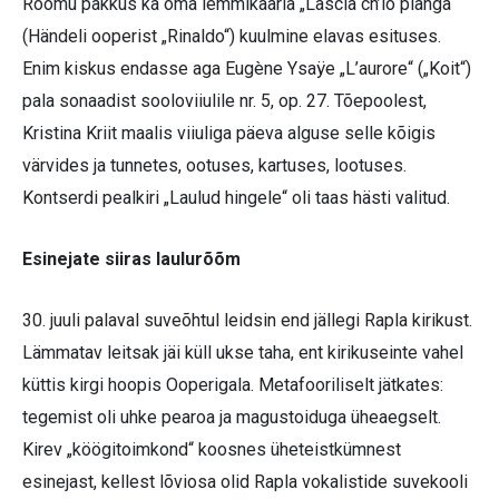
Rõõmu pakkus ka oma lemmikaaria „Lascia ch’io pianga“
(Händeli ooperist „Rinaldo“) kuulmine elavas esituses.
Enim kiskus endasse aga Eugène Ysaÿe „L’aurore“ („Koit“)
pala sonaadist sooloviiulile nr. 5, op. 27. Tõepoolest,
Kristina Kriit maalis viiuliga päeva alguse selle kõigis
värvides ja tunnetes, ootuses, kartuses, lootuses.
Kontserdi pealkiri „Laulud hingele“ oli taas hästi valitud.
Esinejate siiras laulurõõm
30. juuli palaval suveõhtul leidsin end jällegi Rapla kirikust.
Lämmatav leitsak jäi küll ukse taha, ent kirikuseinte vahel
küttis kirgi hoopis Ooperigala. Metafooriliselt jätkates:
tegemist oli uhke pearoa ja magustoiduga üheaegselt.
Kirev „köögitoimkond“ koosnes üheteistkümnest
esinejast, kellest lõviosa olid Rapla vokalistide suvekooli