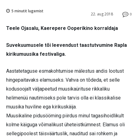
5
minutit lugemist
22. aug 2018
0
Teele Ojasalu, Kaerepere Ooperikino korraldaja
Suvekuumusele tõi leevendust taastutvumine Rapla
kirikumuusika festivaliga.
Aastatetaguse esmakohtumise mälestus andis lootust
hingepaitavaks elamuseks. Vahva on tõdeda, et selle
kodusoojalt väljapeetud muusikaürituse rikkaliku
helimenüü nautimiseks pole tarvis olla ei klassikalise
muusika huviline ega kirikuskäija.
Muusikaline pidusööming piirdus minul tagasihoidlikult
kolme käiguga võimalikust üheteistkümnest. Elamus oli
sellegipoolest täisväärtuslik, nauditud sai rohkem ja