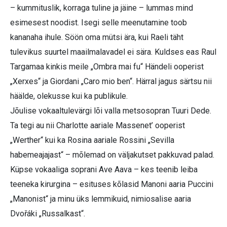
– kummituslik, korraga tuline ja jäine – lummas mind
esimesest noodist. Isegi selle meenutamine toob
kananaha ihule. Söön oma mütsi ära, kui Raeli täht
tulevikus suurtel maailmalavadel ei sära. Kuldses eas Raul
Targamaa kinkis meile „Ombra mai fu“ Händeli ooperist
„Xerxes“ ja Giordani „Caro mio ben“. Härral jagus särtsu nii
häälde, olekusse kui ka publikule.
Jõulise vokaaltulevärgi lõi valla metsosopran Tuuri Dede.
Ta tegi au nii Charlotte aariale Massenet’ ooperist
„Werther“ kui ka Rosina aariale Rossini „Sevilla
habemeajajast“ – mõlemad on väljakutset pakkuvad palad.
Küpse vokaaliga soprani Ave Aava – kes teenib leiba
teeneka kirurgina – esituses kõlasid Manoni aaria Puccini
„Manonist“ ja minu üks lemmikuid, nimiosalise aaria
Dvořáki „Russalkast“.