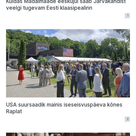
Kuidas Madalmaade eeskujul saab Järvakandist
veelgi tugevam Eesti klaasipealinn
1
USA suursaadik mainis iseseisvuspäeva kõnes
Raplat
2