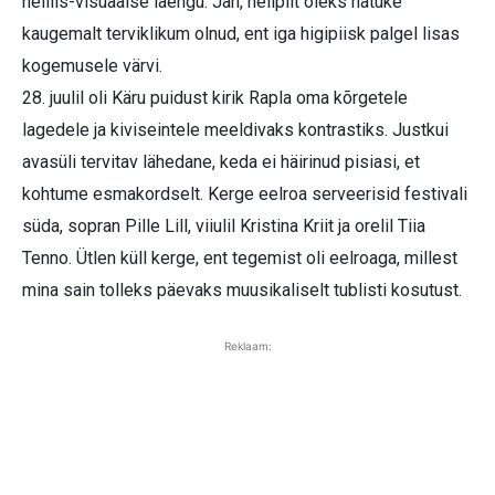
helilis-visuaalse laengu. Jah, helipilt oleks natuke
kaugemalt terviklikum olnud, ent iga higipiisk palgel lisas
kogemusele värvi.
28. juulil oli Käru puidust kirik Rapla oma kõrgetele
lagedele ja kiviseintele meeldivaks kontrastiks. Justkui
avasüli tervitav lähedane, keda ei häirinud pisiasi, et
kohtume esmakordselt. Kerge eelroa serveerisid festivali
süda, sopran Pille Lill, viiulil Kristina Kriit ja orelil Tiia
Tenno. Ütlen küll kerge, ent tegemist oli eelroaga, millest
mina sain tolleks päevaks muusikaliselt tublisti kosutust.
Reklaam: