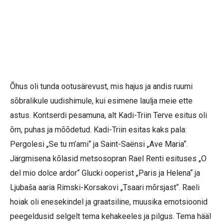
Õhus oli tunda ootusärevust, mis hajus ja andis ruumi
sõbralikule uudishimule, kui esimene laulja meie ette
astus. Kontserdi pesamuna, alt Kadi-Triin Terve esitus oli
õrn, puhas ja mõõdetud. Kadi-Triin esitas kaks pala:
Pergolesi „Se tu m’ami“ ja Saint-Saënsi „Ave Maria“.
Järgmisena kõlasid metsosopran Rael Renti esituses „O
del mio dolce ardor“ Glucki ooperist „Paris ja Helena“ ja
Ljubaša aaria Rimski-Korsakovi „Tsaari mõrsjast“. Raeli
hoiak oli enesekindel ja graatsiline, muusika emotsioonid
peegeldusid selgelt tema kehakeeles ja pilgus. Tema hääl