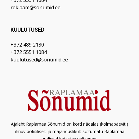
reklaam@sonumid.ee
KUULUTUSED
+372 489 2130
+372 5551 1084
kuulutused@sonumid.ee
Ajaleht Raplamaa Sõnumid on kord nädalas (kolmapäeviti)
ilmuv poliitiliselt ja majanduslikult sõltumatu Raplamaa
uudiseid kajastav väljaanne.