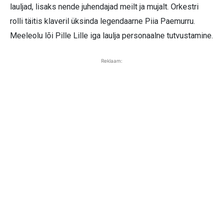
lauljad, lisaks nende juhendajad meilt ja mujalt. Orkestri
rolli täitis klaveril üksinda legendaarne Piia Paemurru.
Meeleolu lõi Pille Lille iga laulja personaalne tutvustamine.
Reklaam: