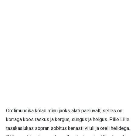
Orelimuusika kõlab minu jaoks alati paeluvalt, selles on
korraga koos raskus ja kergus, süngus ja helgus. Pille Lille
tasakaalukas sopran sobitus kenasti viiuli ja oreli helidega.