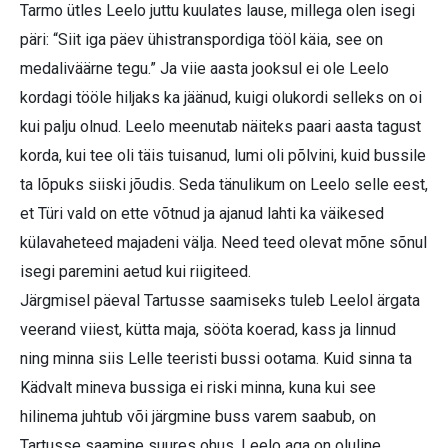
Tarmo ütles Leelo juttu kuulates lause, millega olen isegi
päri: “Siit iga päev ühistranspordiga tööl käia, see on
medaliväärne tegu.” Ja viie aasta jooksul ei ole Leelo
kordagi tööle hiljaks ka jäänud, kuigi olukordi selleks on oi
kui palju olnud. Leelo meenutab näiteks paari aasta tagust
korda, kui tee oli täis tuisanud, lumi oli põlvini, kuid bussile
ta lõpuks siiski jõudis. Seda tänulikum on Leelo selle eest,
et Türi vald on ette võtnud ja ajanud lahti ka väikesed
külavaheteed majadeni välja. Need teed olevat mõne sõnul
isegi paremini aetud kui riigiteed.
Järgmisel päeval Tartusse saamiseks tuleb Leelol ärgata
veerand viiest, kütta maja, sööta koerad, kass ja linnud
ning minna siis Lelle teeristi bussi ootama. Kuid sinna ta
Kädvalt mineva bussiga ei riski minna, kuna kui see
hilinema juhtub või järgmine buss varem saabub, on
Tartusse saamine suures ohus. Leelo aga on oluline