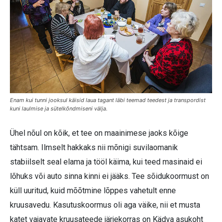
Enam kui tunni jooksul käisid laua tagant läbi teemad teedest ja transpordist
kuni laulmise ja sütelkõndmiseni välja.
Ühel nõul on kõik, et tee on maainimese jaoks kõige
tähtsam. Ilmselt hakkaks nii mõnigi suvilaomanik
stabiilselt seal elama ja tööl käima, kui teed masinaid ei
lõhuks või auto sinna kinni ei jääks. Tee sõidukoormust on
küll uuritud, kuid mõõtmine lõppes vahetult enne
kruusavedu. Kasutuskoormus oli aga väike, nii et musta
katet vajavate kruusateede järjekorras on Kädva asukoht