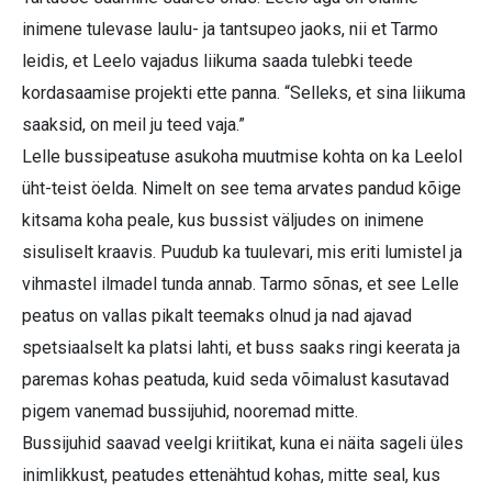
inimene tulevase laulu- ja tantsupeo jaoks, nii et Tarmo
leidis, et Leelo vajadus liikuma saada tulebki teede
kordasaamise projekti ette panna. “Selleks, et sina liikuma
saaksid, on meil ju teed vaja.”
Lelle bussipeatuse asukoha muutmise kohta on ka Leelol
üht-teist öelda. Nimelt on see tema arvates pandud kõige
kitsama koha peale, kus bussist väljudes on inimene
sisuliselt kraavis. Puudub ka tuulevari, mis eriti lumistel ja
vihmastel ilmadel tunda annab. Tarmo sõnas, et see Lelle
peatus on vallas pikalt teemaks olnud ja nad ajavad
spetsiaalselt ka platsi lahti, et buss saaks ringi keerata ja
paremas kohas peatuda, kuid seda võimalust kasutavad
pigem vanemad bussijuhid, nooremad mitte.
Bussijuhid saavad veelgi kriitikat, kuna ei näita sageli üles
inimlikkust, peatudes ettenähtud kohas, mitte seal, kus