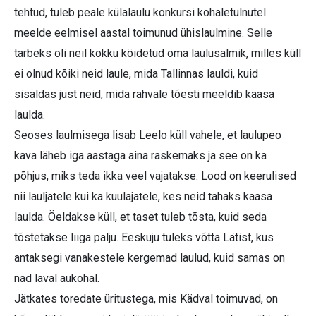
tehtud, tuleb peale külalaulu konkursi kohaletulnutel
meelde eelmisel aastal toimunud ühislaulmine. Selle
tarbeks oli neil kokku köidetud oma laulusalmik, milles küll
ei olnud kõiki neid laule, mida Tallinnas lauldi, kuid
sisaldas just neid, mida rahvale tõesti meeldib kaasa
laulda.
Seoses laulmisega lisab Leelo küll vahele, et laulupeo
kava läheb iga aastaga aina raskemaks ja see on ka
põhjus, miks teda ikka veel vajatakse. Lood on keerulised
nii lauljatele kui ka kuulajatele, kes neid tahaks kaasa
laulda. Öeldakse küll, et taset tuleb tõsta, kuid seda
tõstetakse liiga palju. Eeskuju tuleks võtta Lätist, kus
antaksegi vanakestele kergemad laulud, kuid samas on
nad laval aukohal.
Jätkates toredate üritustega, mis Kädval toimuvad, on