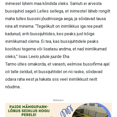
inimesel lühem maa kõndida oleks. Samuti ei arvesta
bussijuhid sageli Lelles sellega, et inimestel läheb rongilt
maha tulles bussini jõudmisega aega, ja sõidavad lausa
nina alt minema. “Tegelikult on inimlikkus iga rea pealt
kadunud, eriti bussijuhtides, kes peaks just kõige
inimlikumad olema. Ei tea, kas bussijuhtidele peaks
koolitusi tegema või lisatasu andma, et nad inimlikumad
oleks,” lisas Leelo jutule juurde Eha.
Tarmo ütles omakorda, et vanasti, eelmise bussifirma ajal
oli talle öeldud, et bussijuhtidel on nii raske, sõidavad
odava raha eest ja hakata siis veel inimlikkust neilt
nõudma…
Reklaam: