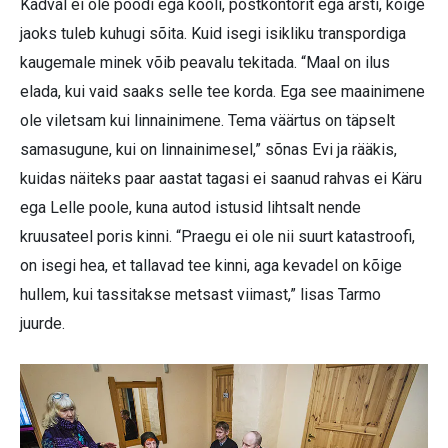
Kädval ei ole poodi ega kooli, postkontorit ega arsti, kõige
jaoks tuleb kuhugi sõita. Kuid isegi isikliku transpordiga
kaugemale minek võib peavalu tekitada. “Maal on ilus
elada, kui vaid saaks selle tee korda. Ega see maainimene
ole viletsam kui linnainimene. Tema väärtus on täpselt
samasugune, kui on linnainimesel,” sõnas Evi ja rääkis,
kuidas näiteks paar aastat tagasi ei saanud rahvas ei Käru
ega Lelle poole, kuna autod istusid lihtsalt nende
kruusateel poris kinni. “Praegu ei ole nii suurt katastroofi,
on isegi hea, et tallavad tee kinni, aga kevadel on kõige
hullem, kui tassitakse metsast viimast,” lisas Tarmo
juurde.