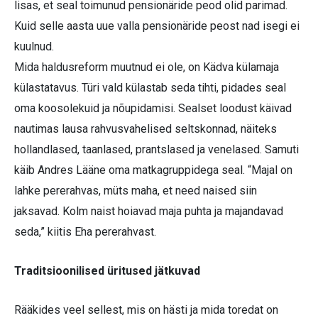
lisas, et seal toimunud pensionäride peod olid parimad.
Kuid selle aasta uue valla pensionäride peost nad isegi ei
kuulnud.
Mida haldusreform muutnud ei ole, on Kädva külamaja
külastatavus. Türi vald külastab seda tihti, pidades seal
oma koosolekuid ja nõupidamisi. Sealset loodust käivad
nautimas lausa rahvusvahelised seltskonnad, näiteks
hollandlased, taanlased, prantslased ja venelased. Samuti
käib Andres Lääne oma matkagruppidega seal. “Majal on
lahke pererahvas, müts maha, et need naised siin
jaksavad. Kolm naist hoiavad maja puhta ja majandavad
seda,” kiitis Eha pererahvast.
Traditsioonilised üritused jätkuvad
Rääkides veel sellest, mis on hästi ja mida toredat on