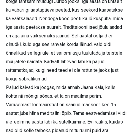
kõige tähtsam muidugi Jüriöö jooks. Iga aasta on ühiselt
ka vabariigi aastapäeva peetud, kus seekord kaasatakse
ka väätsalased. Nendega koos peeti ka lõikuspüha, mida
iga aasta peetakse suurelt. Traditsioonilised jõululaadad
on aga aina väiksemaks jäänud. Sel aastal ostjaid ei
olnudki, kuid ega see rahvale korda läinud, vaid oldi
õnnelikud sellegi üle, et sai omi asju tuulutada ja teistele
müüjatele näidata. Kädvalt lähevad läbi ka paljud
rattamatkajad, kuigi need teed ei ole ratturite jaoks just
kõige sõbralikumad.
Paljud käivad ka joogas, mida annab Jaana Kala, kelle
kohta nii mõnigi sõnas, et ta on maailma parim.
Varasemast loomaarstist on saanud massöör, kes 15
aastat juba hiina meditsiini õpib. Tema eestvedamisel viidi
üle-eelmine aasta läbi ka sütelkäimine. Evi rääkis, kuidas
nad olid selle tarbeks pidanud mitu ruumi puid ära