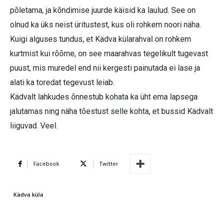
põletama, ja kõndimise juurde käisid ka laulud. See on
olnud ka üks neist üritustest, kus oli rohkem noori näha.
Kuigi alguses tundus, et Kädva külarahval on rohkem
kurtmist kui rõõme, on see maarahvas tegelikult tugevast
puust, mis muredel end nii kergesti painutada ei lase ja
alati ka toredat tegevust leiab.
Kädvalt lahkudes õnnestub kohata ka üht ema lapsega
jalutamas ning näha tõestust selle kohta, et bussid Kädvalt
liiguvad. Veel.
Facebook
Twitter
Kädva küla