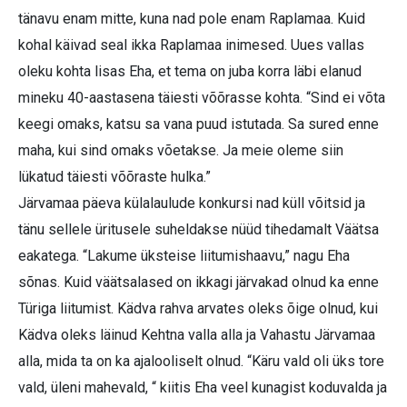
tänavu enam mitte, kuna nad pole enam Raplamaa. Kuid
kohal käivad seal ikka Raplamaa inimesed. Uues vallas
oleku kohta lisas Eha, et tema on juba korra läbi elanud
mineku 40-aastasena täiesti võõrasse kohta. “Sind ei võta
keegi omaks, katsu sa vana puud istutada. Sa sured enne
maha, kui sind omaks võetakse. Ja meie oleme siin
lükatud täiesti võõraste hulka.”
Järvamaa päeva külalaulude konkursi nad küll võitsid ja
tänu sellele üritusele suheldakse nüüd tihedamalt Väätsa
eakatega. “Lakume üksteise liitumishaavu,” nagu Eha
sõnas. Kuid väätsalased on ikkagi järvakad olnud ka enne
Türiga liitumist. Kädva rahva arvates oleks õige olnud, kui
Kädva oleks läinud Kehtna valla alla ja Vahastu Järvamaa
alla, mida ta on ka ajalooliselt olnud. “Käru vald oli üks tore
vald, üleni mahevald, “ kiitis Eha veel kunagist koduvalda ja