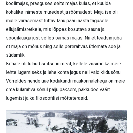
koolimajas, praeguses seltsimajas külas, et kuulda
kohalike inimeste muredest ja rõõmudest. Maja ise oli
mulle varasemast tuttav tänu paari aasta tagusele
ellujäämisretkele, mis lõppes kosutava sauna ja
söögilauaga just selles samas majas. Nii et teadsin juba,
et maja on mõnus ning selle pererahvas ütlemata soe ja
südamlik.
Kohale oli tulnud seitse inimest, kellele viisime ka meie
lehte lugemiseks ja lehe kohta jagus neil vaid kiidusõnu.
Võrreldes nende uue kodukandi maakonnalehega on meie
oma külarahva sõnul palju paksem, pakkudes väärt
lugemist ja ka filosoofilisi mõtteterasid.