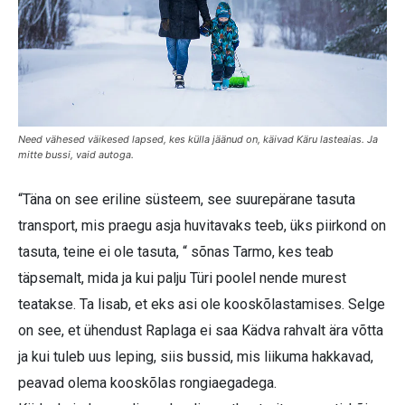
Need vähesed väikesed lapsed, kes külla jäänud on, käivad Käru lasteaias. Ja
mitte bussi, vaid autoga.
“Täna on see eriline süsteem, see suurepärane tasuta
transport, mis praegu asja huvitavaks teeb, üks piirkond on
tasuta, teine ei ole tasuta, “ sõnas Tarmo, kes teab
täpsemalt, mida ja kui palju Türi poolel nende murest
teatakse. Ta lisab, et eks asi ole kooskõlastamises. Selge
on see, et ühendust Raplaga ei saa Kädva rahvalt ära võtta
ja kui tuleb uus leping, siis bussid, mis liikuma hakkavad,
peavad olema kooskõlas rongiaegadega.