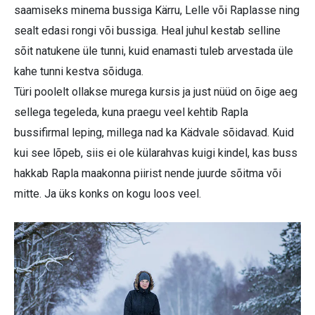
saamiseks minema bussiga Kärru, Lelle või Raplasse ning
sealt edasi rongi või bussiga. Heal juhul kestab selline
sõit natukene üle tunni, kuid enamasti tuleb arvestada üle
kahe tunni kestva sõiduga.
Türi poolelt ollakse murega kursis ja just nüüd on õige aeg
sellega tegeleda, kuna praegu veel kehtib Rapla
bussifirmal leping, millega nad ka Kädvale sõidavad. Kuid
kui see lõpeb, siis ei ole külarahvas kuigi kindel, kas buss
hakkab Rapla maakonna piirist nende juurde sõitma või
mitte. Ja üks konks on kogu loos veel.