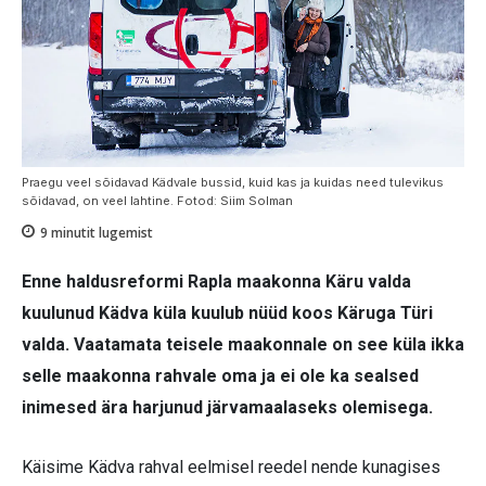
Praegu veel sõidavad Kädvale bussid, kuid kas ja kuidas need tulevikus
sõidavad, on veel lahtine. Fotod: Siim Solman
9
minutit lugemist
Enne haldusreformi Rapla maakonna Käru valda
kuulunud Kädva küla kuulub nüüd koos Käruga Türi
valda. Vaatamata teisele maakonnale on see küla ikka
selle maakonna rahvale oma ja ei ole ka sealsed
inimesed ära harjunud järvamaalaseks olemisega.
Käisime Kädva rahval eelmisel reedel nende kunagises