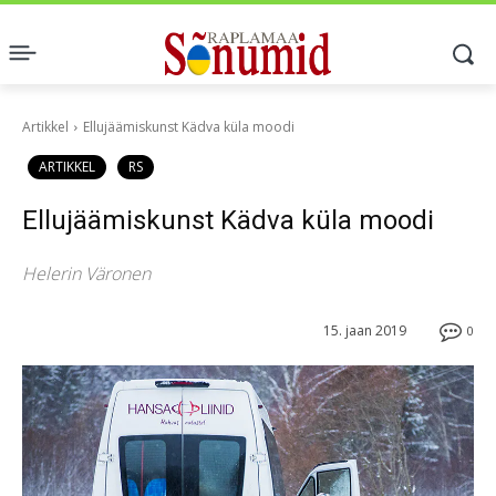
Artikkel
Ellujäämiskunst Kädva küla moodi
ARTIKKEL
RS
Ellujäämiskunst Kädva küla moodi
Helerin Väronen
15. jaan 2019
0