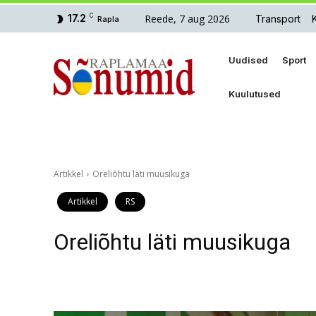
Reede, 7 aug 2026
17.2
C
Transport
Rapla
Uudised
Sport
Kuulutused
Artikkel
Oreliõhtu läti muusikuga
Artikkel
RS
Oreliõhtu läti muusikuga