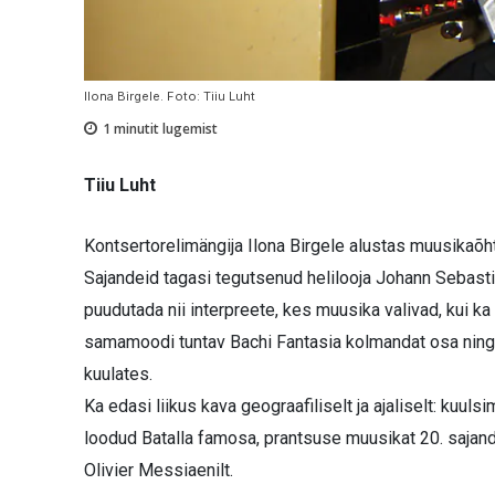
Ilona Birgele. Foto: Tiiu Luht
1
minutit lugemist
Tiiu Luht
Kontsertorelimängija Ilona Birgele alustas muusikaõ
Sajandeid tagasi tegutsenud helilooja Johann Sebasti
puudutada nii interpreete, kes muusika valivad, kui ka
samamoodi tuntav Bachi Fantasia kolmandat osa ning or
kuulates.
Ka edasi liikus kava geograafiliselt ja ajaliselt: kuu
loodud Batalla famosa, prantsuse muusikat 20. sajandi
Olivier Messiaenilt.