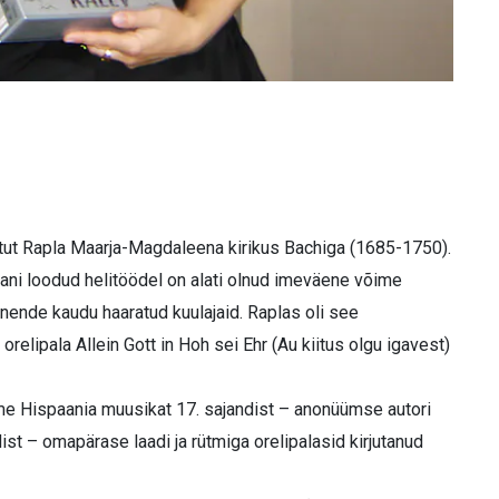
htut Rapla Maarja-Magdaleena kirikus Bachiga (1685-1750).
ani loodud helitöödel on alati olnud imeväene võime
 nende kaudu haaratud kuulajaid. Raplas oli see
elipala Allein Gott in Hoh sei Ehr (Au kiitus olgu igavest)
lsime Hispaania muusikat 17. sajandist – anonüümse autori
st – omapärase laadi ja rütmiga orelipalasid kirjutanud