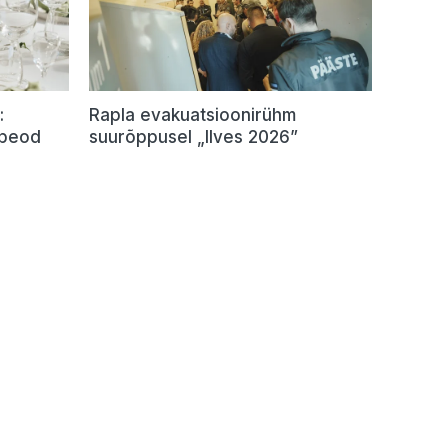
:
Rapla evakuatsioonirühm
 peod
suurõppusel „Ilves 2026”