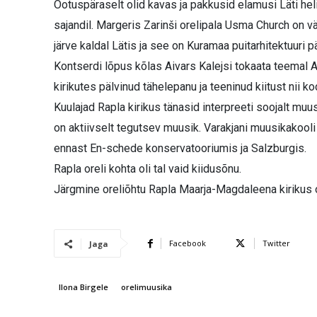
Ootuspäraselt olid kavas ja pakkusid elamusi Läti hel
sajandil. Margeris Zarinši orelipala Usma Church on 
järve kaldal Lätis ja see on Kuramaa puitarhitektuuri pä
Kontserdi lõpus kõlas Aivars Kalejsi tokaata teemal Al
kirikutes pälvinud tähelepanu ja teeninud kiitust nii ko
Kuulajad Rapla kirikus tänasid interpreeti soojalt muus
on aktiivselt tegutsev muusik. Varakjani muusikakooli
ennast En-schede konservatooriumis ja Salzburgis.
Rapla oreli kohta oli tal vaid kiidusõnu.
Järgmine oreliõhtu Rapla Maarja-Magdaleena kirikus o
Facebook
Twitter
Jaga
Ilona Birgele
orelimuusika