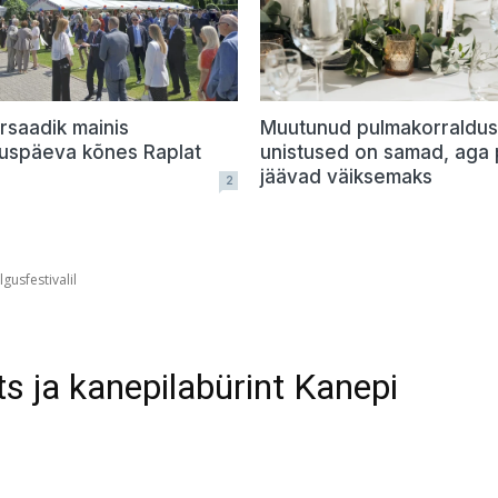
rsaadik mainis
Muutunud pulmakorraldus
vuspäeva kõnes Raplat
unistused on samad, aga
jäävad väiksemaks
2