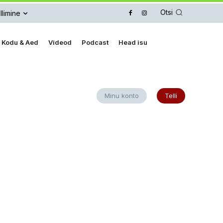
Otsi
llimine
Kodu & Aed
Videod
Podcast
Head isu
Minu konto
Telli