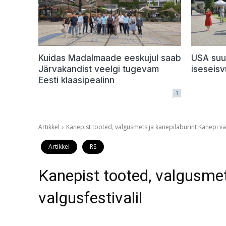
Kuidas Madalmaade eeskujul saab
USA suu
Järvakandist veelgi tugevam
iseseis
Eesti klaasipealinn
1