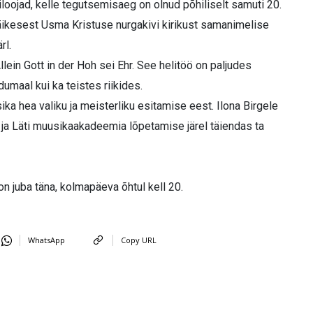
iloojad, kelle tegutsemisaeg on olnud põhiliselt samuti 20.
väikesest Usma Kristuse nurgakivi kirikust samanimelise
rl.
lein Gott in der Hoh sei Ehr. See helitöö on paljudes
dumaal kui ka teistes riikides.
ika hea valiku ja meisterliku esitamise eest. Ilona Birgele
 ja Läti muusikaakadeemia lõpetamise järel täiendas ta
n juba täna, kolmapäeva õhtul kell 20.
WhatsApp
Copy URL