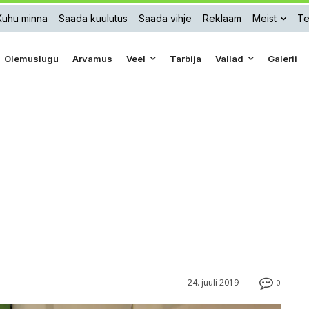
Kuhu minna
Saada kuulutus
Saada vihje
Reklaam
Meist
Te
Olemuslugu
Arvamus
Veel
Tarbija
Vallad
Galerii
24. juuli 2019
0