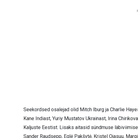
Seekordsed osalejad olid Mitch Iburg ja Charlie Hay
Kane Indiast, Yuriy Mustatov Ukrainast, Irina Chiriko
Kaljuste Eestist. Lisaks aitasid sündmuse läbiviimise
Sander Raudsepp, Eglė Pakšytė, Kristel Ojasuu, Margi