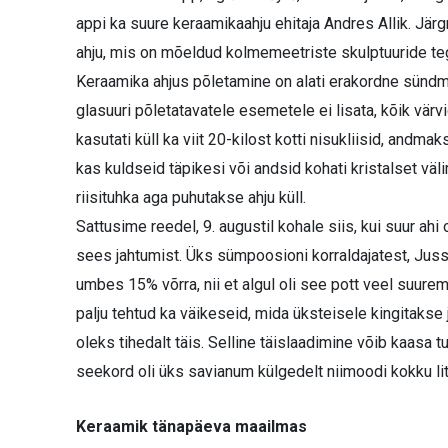
appi ka suure keraamikaahju ehitaja Andres Allik. Jär
ahju, mis on mõeldud kolmemeetriste skulptuuride t
Keraamika ahjus põletamine on alati erakordne sündmus
glasuuri põletatavatele esemetele ei lisata, kõik värv
kasutati küll ka viit 20-kilost kotti nisukliisid, andm
kas kuldseid täpikesi või andsid kohati kristalset vä
riisituhka aga puhutakse ahju küll.
Sattusime reedel, 9. augustil kohale siis, kui suur ahi 
sees jahtumist. Üks sümpoosioni korraldajatest, Jus
umbes 15% võrra, nii et algul oli see pott veel suurem
palju tehtud ka väikeseid, mida üksteisele kingitakse j
oleks tihedalt täis. Selline täislaadimine võib kaas
seekord oli üks savianum külgedelt niimoodi kokku li
Keraamik tänapäeva maailmas