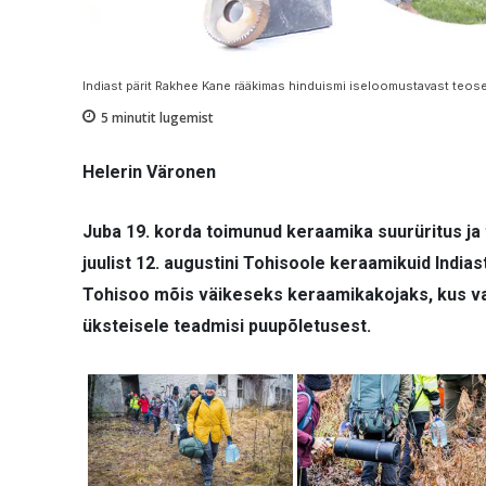
Indiast pärit Rakhee Kane rääkimas hinduismi iseloomustavast teoses
5
minutit lugemist
Helerin Väronen
Juba 19. korda toimunud keraamika suurüritus ja 
juulist 12. augustini Tohisoole keraamikuid Ind
Tohisoo mõis väikeseks keraamikakojaks, kus val
üksteisele teadmisi puupõletusest.