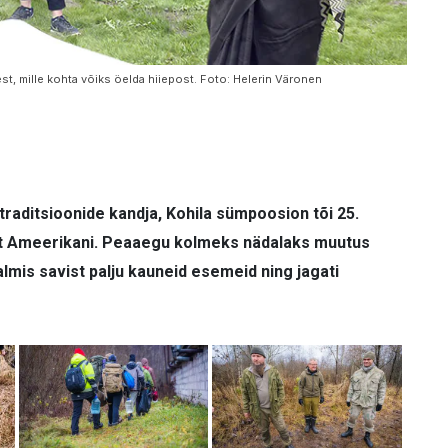
t, mille kohta võiks öelda hiiepost. Foto: Helerin Väronen
traditsioonide kandja, Kohila sümpoosion tõi 25.
iast Ameerikani. Peaaegu kolmeks nädalaks muutus
mis savist palju kauneid esemeid ning jagati