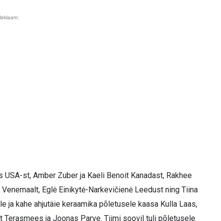
Reklaam:
es USA-st, Amber Zuber ja Kaeli Benoit Kanadast, Rakhee
va Venemaalt, Eglė Einikytė-Narkevičienė Leedust ning Tiina
le ja kahe ahjutäie keraamika põletusele kaasa Kulla Laas,
t Terasmees ja Joonas Parve. Tiimi soovil tuli põletusele