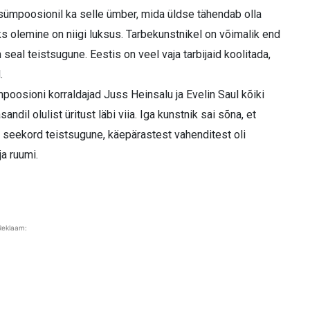
sümpoosionil ka selle ümber, mida üldse tähendab olla
 olemine on niigi luksus. Tarbekunstnikel on võimalik end
seal teistsugune. Eestis on veel vaja tarbijaid koolitada,
.
oosioni korraldajad Juss Heinsalu ja Evelin Saul kõiki
andil olulist üritust läbi viia. Iga kunstnik sai sõna, et
i seekord teistsugune, käepärastest vahenditest oli
ja ruumi.
Reklaam: