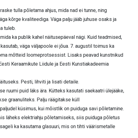
 raske tulla põletama ahjus, mida nad ei tunne, ning
väga kõrge kvaliteediga. Väga palju jääb juhuse osaks ja
a tuleb.
ida ka publik kahel näitusepäeval nägi. Kuid teadmised,
sutab, väga väljapoole ei jõua. 7. augustil toimus ka
d oma mõtteid loomeprotsessist. Lisaks peavad kunstnikud
Eesti Keraamikute Liidule ja Eesti Kunstiakadeemia
seks. Pesti, lihviti ja lisati detaile.
e ruumi puid läks ära. Kütteks kasutati saekaatri ülejääke,
e graanuliteks. Palju räägitakse küll
paljudel küsimus, kui mõistlik on puiduga savi põletamine.
mis läheks elektriahju põletamiseks, siis puiduga põletus
sageli ka kasutama glasuuri, mis on tihti väärismetalle