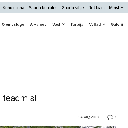
Kuhu minna
Saada kuulutus
Saada vihje
Reklaam
Meist
Olemuslugu
Arvamus
Veel
Tarbija
Vallad
Galerii
 teadmisi
14. aug 2019
0