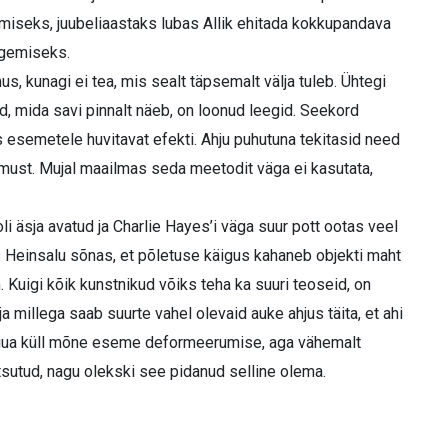
gmiseks, juubeliaastaks lubas Allik ehitada kokkupandava
egemiseks.
, kunagi ei tea, mis sealt täpsemalt välja tuleb. Ühtegi
id, mida savi pinnalt näeb, on loonud leegid. Seekord
aks esemetele huvitavat efekti. Ahju puhutuna tekitasid need
limust. Mujal maailmas seda meetodit väga ei kasutata,
oli äsja avatud ja Charlie Hayes’i väga suur pott ootas veel
s Heinsalu sõnas, et põletuse käigus kahaneb objekti maht
. Kuigi kõik kunstnikud võiks teha ka suuri teoseid, on
a millega saab suurte vahel olevaid auke ahjus täita, et ahi
a tuua küll mõne eseme deformeerumise, aga vähemalt
tsutud, nagu olekski see pidanud selline olema.