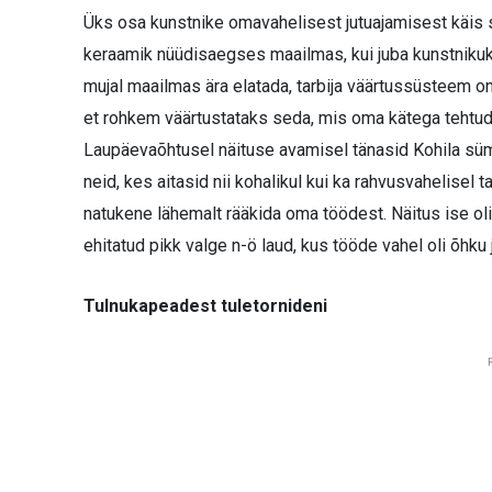
Üks osa kunstnike omavahelisest jutuajamisest käis 
keraamik nüüdisaegses maailmas, kui juba kunstnikuks
mujal maailmas ära elatada, tarbija väärtussüsteem on 
et rohkem väärtustataks seda, mis oma kätega tehtud
Laupäevaõhtusel näituse avamisel tänasid Kohila sümp
neid, kes aitasid nii kohalikul kui ka rahvusvahelisel tas
natukene lähemalt rääkida oma töödest. Näitus ise ol
ehitatud pikk valge n-ö laud, kus tööde vahel oli õhku 
Tulnukapeadest tuletornideni