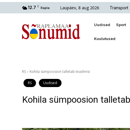
Laupäev, 8 aug 2026
12.7
C
Transport
Rapla
Uudised
Sport
Kuulutused
RS
Kohila sümpoosion talletab teadmisi
RS
Uudised
Kohila sümpoosion talletab