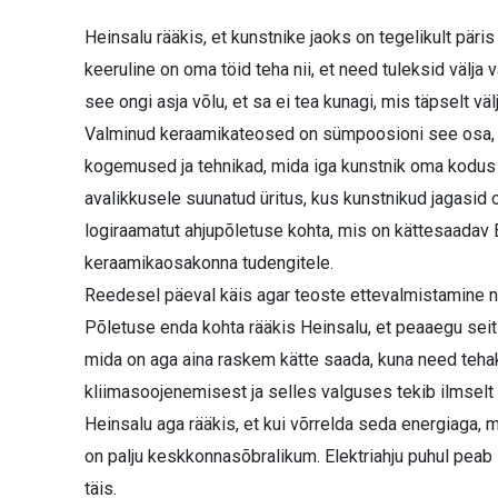
Heinsalu rääkis, et kunstnike jaoks on tegelikult päris
keeruline on oma töid teha nii, et need tuleksid välja 
see ongi asja võlu, et sa ei tea kunagi, mis täpselt välj
Valminud keraamikateosed on sümpoosioni see osa, m
kogemused ja tehnikad, mida iga kunstnik oma kodus ka
avalikkusele suunatud üritus, kus kunstnikud jagasi
logiraamatut ahjupõletuse kohta, mis on kättesaadav 
keraamikaosakonna tudengitele.
Reedesel päeval käis agar teoste ettevalmistamine näitu
Põletuse enda kohta rääkis Hein­salu, et peaaegu seits
mida on aga aina raskem kätte saada, kuna need tehaks
kliimasoojenemisest ja selles valguses tekib ilmselt 
Heinsalu aga rääkis, et kui võrrelda seda energiaga, 
on palju keskkonnasõbralikum. Elektriahju puhul peab 
täis.