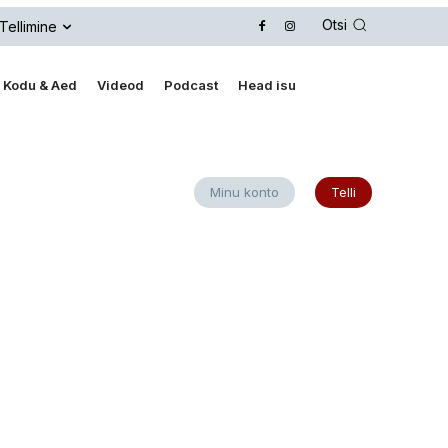
Otsi
Tellimine
Kodu & Aed
Videod
Podcast
Head isu
Minu konto
Telli