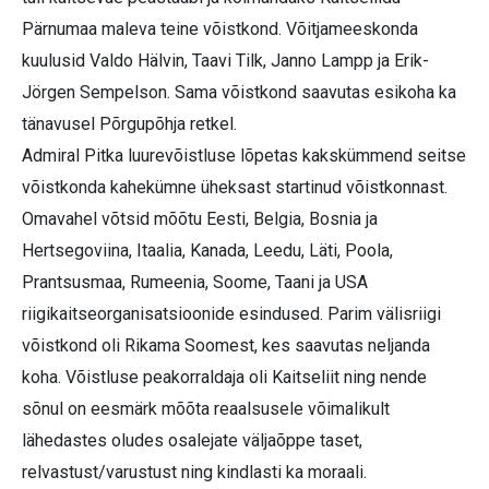
Pärnumaa maleva teine võistkond. Võitjameeskonda
kuulusid Valdo Hälvin, Taavi Tilk, Janno Lampp ja Erik-
Jörgen Sempelson. Sama võistkond saavutas esikoha ka
tänavusel Põrgupõhja retkel.
Admiral Pitka luurevõistluse lõpetas kakskümmend seitse
võistkonda kahekümne üheksast startinud võistkonnast.
Omavahel võtsid mõõtu Eesti, Belgia, Bosnia ja
Hertsegoviina, Itaalia, Kanada, Leedu, Läti, Poola,
Prantsusmaa, Rumeenia, Soome, Taani ja USA
riigikaitseorganisatsioonide esindused. Parim välisriigi
võistkond oli Rikama Soomest, kes saavutas neljanda
koha. Võistluse peakorraldaja oli Kaitseliit ning nende
sõnul on eesmärk mõõta reaalsusele võimalikult
lähedastes oludes osalejate väljaõppe taset,
relvastust/varustust ning kindlasti ka moraali.