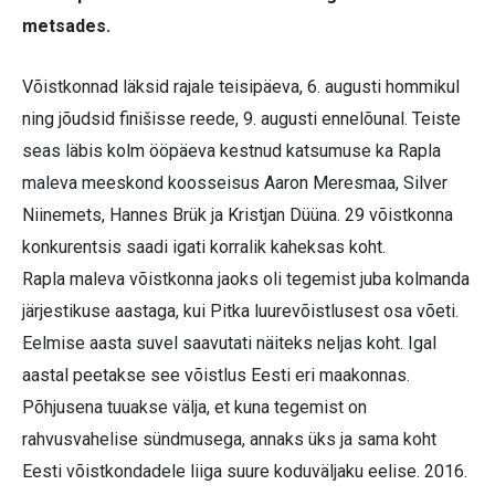
metsades.
Võistkonnad läksid rajale teisipäeva, 6. augusti hommikul
ning jõudsid finišisse reede, 9. augusti ennelõunal. Teiste
seas läbis kolm ööpäeva kestnud katsumuse ka Rapla
maleva meeskond koosseisus Aaron Meresmaa, Silver
Niinemets, Hannes Brük ja Kristjan Düüna. 29 võistkonna
konkurentsis saadi igati korralik kaheksas koht.
Rapla maleva võistkonna jaoks oli tegemist juba kolmanda
järjestikuse aastaga, kui Pitka luurevõistlusest osa võeti.
Eelmise aasta suvel saavutati näiteks neljas koht. Igal
aastal peetakse see võistlus Eesti eri maakonnas.
Põhjusena tuuakse välja, et kuna tegemist on
rahvusvahelise sündmusega, annaks üks ja sama koht
Eesti võistkondadele liiga suure koduväljaku eelise. 2016.