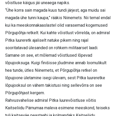
võistluse käigus jäi uneaega napiks.
“Ühe korra sain magada kuus tundi järjest, aga muidu sai
magada ühe tunni kaupa,” rääkis Niinemets. Nii temal endal
kui ka meeskonnakaaslastel olid varasemad kogemused
Põrgupõhja retkelt. Kui kahte võistlust võrrelda, on admiral
Pitka luureretk ajaliselt natuke pikem ning rajal
sooritatavad ülesanded on rohkem militaarset laadi.
Sarnane on see, et mõlemad võistlused lõpevad
lõpujooksuga. Kuigi finišisse jõudmine annab loomulikult
hea tunde, ütles Niinemets, et Põrgupõhja retkel on
lõpujoone ületamine isegi ülevam, sest Pitka luureretke
lõpujooksul on vähem takistusi ning sellevõrra on see
Põrgupõhjast kergem.
Rahvusvahelise admiral Pitka luurevõistluse võitis
Kaitseliidu Pärnumaa maleva esimene meeskond, teiseks
tuli kaitseväe peastaabi ja kolmandaks Kaitseliidu