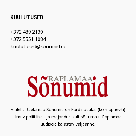
KUULUTUSED
+372 489 2130
+372 5551 1084
kuulutused@sonumid.ee
Ajaleht Raplamaa Sõnumid on kord nädalas (kolmapäeviti)
ilmuv poliitiliselt ja majanduslikult sõltumatu Raplamaa
uudiseid kajastav väljaanne.