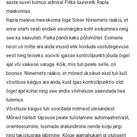
aasta suvel toimus admiral Pitka luureretk Rapla
maakonnas.
Rapla maleva meeskonna liige Silver Niinemets rääkis, et
enne starti seati endale eesmärgiks koht esikümnes ning
see ka saavutati. Paika pandi kaks põhimõtet. Esimene
neist oli mitte ära anda elusid ehk hoiduda vastutegevuse
eest ning teiseks sooviti igasse kontrollpunkti jõuda õigel
ajal või väikese varuga. Kõik, mis tuli peale selle, oli
boonus. Niinemets rääkis, et mõned üksikud elud tuli küll
võistluse käigus ära anda, kuid igas kontrollpunktis oldi
õigel ajal kohal ning see andis võimaluse saavutada hea
tulemus.
Võistluse käigus tuli sooritada mitmeid ülesandeid.
Mõned näited: täpsuse peale tulistamine automaatrelvast,
orienteerumine, loomade äratundmine nende kolju järgi
ning takistusraja läbimine. Kõige ajamahukam ja olulisem