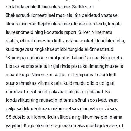
oli läbida edukalt luureülesanne. Selleks oli
üheksaruutkilomeetrisel maa-alal ära peidetud vastase
üksus ning võistlejate ülesanne oli see üles leida, korjata
luureandmeid ning koostada raport. Silver Niinemets
rääkis, et neil õnnestus küll vastase asukoht kindlaks teha,
kuid tugevast ringkaitsest läbi tungida ei õnnestunud.
“Kõige paremini see meil just ei läinud,” sõnas Niinemets.
Lisaks vastastele tuli rajal rinda pista ka ilmatingimuste ja
maastikuga. Niinemets rääkis, et teisipäeval saadi küll
suur sahmakas vihma kaela, kuid muidu olid olud igati
soosivad, sest suurt palavust taluma ei pidanud. Ka
looduslikud tingimused olid tema sõnul soosivad, sest
palju sai liikuda ilusas männimetsas ning vähem võsas.
Sõiduteid tuli loomulikult vältida ning liikumine pidi olema
varjatud. Kogu olemise tegi raskemaks muidugi ka see, et