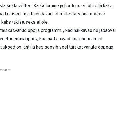
ta kokkuvõttes. Ka käitumine ja hoolsus ei tohi olla kaks.
itavad naised, aga täiendavad, et mittestatsionaarsesse
aks takistuseks ei ole.
 täiskasvanud õppija programm. „Nad hakkavad neljapäeval
ma veebiseminaripäev, kus nad saavad lisajuhendamist
, et uksed on lahti ja kes soovib veel täiskasvanute õppega
Reklaam: