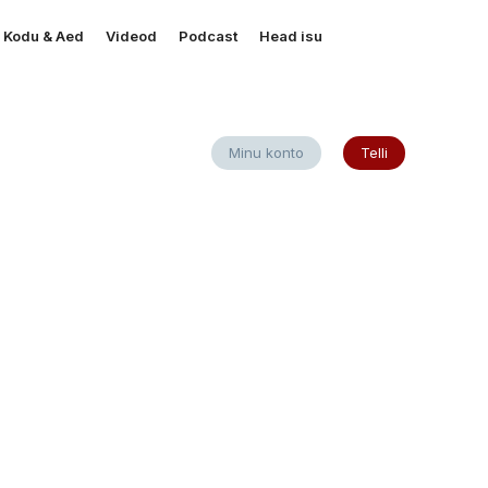
Kodu & Aed
Videod
Podcast
Head isu
Minu konto
Telli