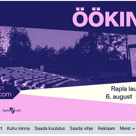
t
Kuhu minna
Saada kuulutus
Saada vihje
Reklaam
Meist