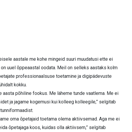
Teisele aastale me kohe mingeid suuri muudatusi ette ei
 on uuel õppeaastal oodata. Meil on selleks aastaks kolm
tajate professionaalsuse toetamine ja digipädevuste
ühidalt kokku.
e aasta põhiline fookus. Me läheme tunde vaatlema. Me ei
det ja jagame kogemusi kui kolleeg kolleegile,” selgitab
 tunniformaadist.
ame oma õpetajaid toetama olema aktiivsemad. Aga me ei
eida õpetajaga koos, kuidas olla aktiivsem,” selgitab