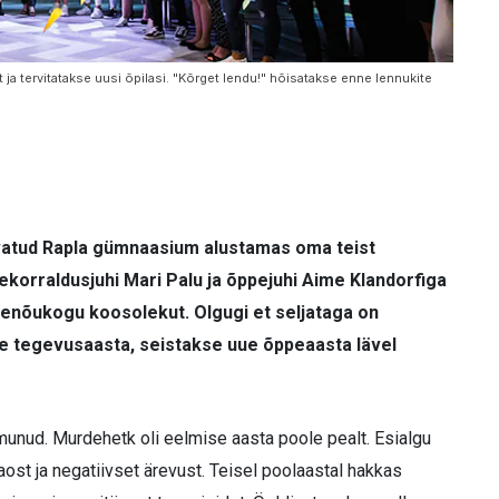
a tervitatakse uusi õpilasi. "Kõrget lendu!" hõisatakse enne lennukite
avatud Rapla gümnaasium alustamas oma teist
pekorraldusjuhi Mari Palu ja õppejuhi Aime Klandorfiga
ppenõukogu koosolekut. Olgugi et seljataga on
 tegevusaasta, seistakse uue õppeaasta lävel
munud. Murdehetk oli eelmise aasta poole pealt. Esialgu
aost ja negatiivset ärevust. Teisel poolaastal hakkas