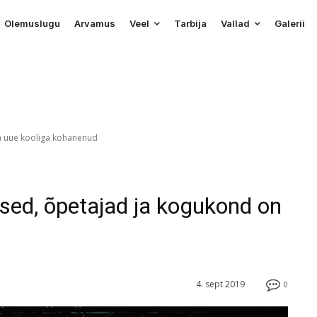
Olemuslugu
Arvamus
Veel
Tarbija
Vallad
Galerii
n uue kooliga kohanenud
ed, õpetajad ja kogukond on
4. sept 2019
0