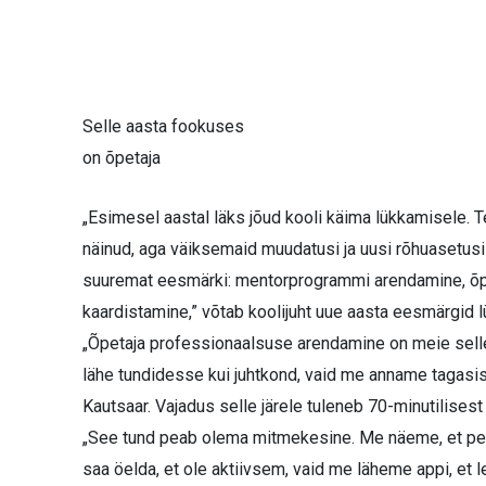
Selle aasta fookuses
on õpetaja
„Esimesel aastal läks jõud kooli käima lükkamisele. 
näinud, aga väiksemaid muudatusi ja uusi rõhuasetusi
suuremat eesmärki: mentorprogrammi arendamine, õpe
kaardistamine,” võtab koolijuht uue aasta eesmärgid l
„Õpetaja professionaalsuse arendamine on meie sell
lähe tundidesse kui juhtkond, vaid me anname tagasisi
Kautsaar. Vajadus selle järele tuleneb 70-minutilisest
„See tund peab olema mitmekesine. Me näeme, et pe
saa öelda, et ole aktiivsem, vaid me läheme appi, et l