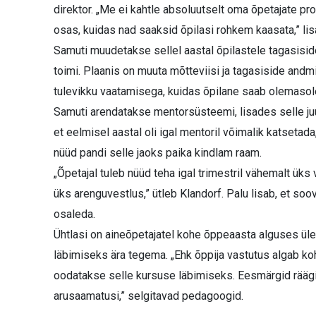
direktor. „Me ei kahtle absoluutselt oma õpetajate p
osas, kuidas nad saaksid õpilasi rohkem kaasata,” lis
Samuti muudetakse sellel aastal õpilastele tagasisid
toimi. Plaanis on muuta mõtteviisi ja tagasiside an
tulevikku vaatamisega, kuidas õpilane saab olemasolev
Samuti arendatakse mentorsüsteemi, lisades selle ju
et eelmisel aastal oli igal mentoril võimalik katsetad
nüüd pandi selle jaoks paika kindlam raam.
„Õpetajal tuleb nüüd teha igal trimestril vähemalt ü
üks arenguvestlus,” ütleb Klandorf. Palu lisab, et so
osaleda.
Ühtlasi on aineõpetajatel kohe õppeaasta alguses üles
läbimiseks ära tegema. „Ehk õppija vastutus algab koh
oodatakse selle kursuse läbimiseks. Eesmärgid räägita
arusaamatusi,” selgitavad pedagoogid.