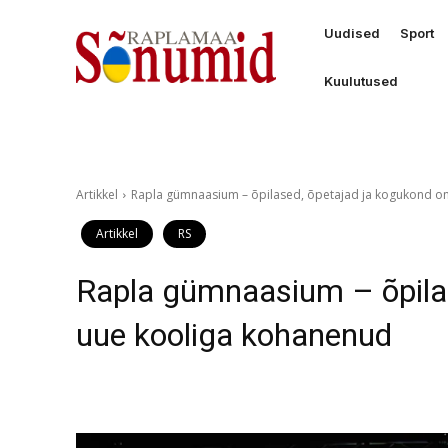
Uudised
Sport
Kuulutused
Artikkel
Rapla gümnaasium – õpilased, õpetajad ja kogukond o
Artikkel
RS
Rapla gümnaasium – õpilas
uue kooliga kohanenud