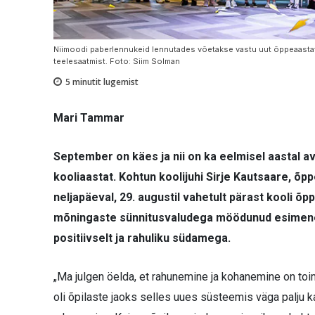
Niimoodi paberlennukeid lennutades võetakse vastu uut õppeaastat j
teelesaatmist. Foto: Siim Solman
5
minutit lugemist
Mari Tammar
September on käes ja nii on ka eelmisel aastal 
kooliaastat. Kohtun koolijuhi Sirje Kautsaare, õp
neljapäeval, 29. augustil vahetult pärast kooli õ
mõningaste sünnitusvaludega möödunud esimene
positiivselt ja rahuliku südamega.
„Ma julgen öelda, et rahunemine ja kohanemine on toi
oli õpilaste jaoks selles uues süsteemis väga palju k