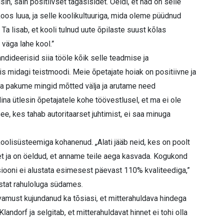
n, sain positiivset tagasisidet. Öeldi, et nad on selle
 luua, ja selle koolikultuuriga, mida oleme püüdnud
 Ta lisab, et kooli tulnud uute õpilaste suust kõlas
n väga lahe kool.”
dideerisid siia tööle kõik selle teadmise ja
s midagi teistmoodi. Meie õpetajate hoiak on positiivne ja
aga pakume mingid mõtted välja ja arutame need
na ütlesin õpetajatele kohe töövestlusel, et ma ei ole
See, kes tahab autoritaarset juhtimist, ei saa minuga
olisüsteemiga kohanenud. „Alati jääb neid, kes on poolt
idet ja on öeldud, et anname teile aega kasvada. Kogukond
tsiooni ei alustata esimesest päevast 110% kvaliteediga,”
astat rahuloluga südames.
vamust kujundanud ka tõsiasi, et mitterahuldava hindega
Klandorf ja selgitab, et mitterahuldavat hinnet ei tohi olla