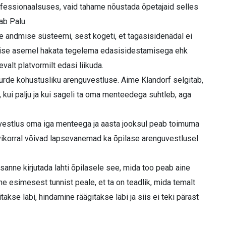
rofessionaalsuses, vaid tahame nõustada õpetajaid selles
ab Palu.
e andmise süsteemi, sest kogeti, et tagasisidenädal ei
dmise asemel hakata tegelema edasisidestamisega ehk
alt platvormilt edasi liikuda.
urde kohustusliku arenguvestluse. Aime Klandorf selgitab,
a, kui palju ja kui sageli ta oma menteedega suhtleb, aga
ks vestlus oma iga menteega ja aasta jooksul peab toimuma
ovikorral võivad lapsevanemad ka õpilase arenguvestlusel
anne kirjutada lahti õpilasele see, mida too peab aine
e esimesest tunnist peale, et ta on teadlik, mida temalt
kse läbi, hindamine räägitakse läbi ja siis ei teki pärast