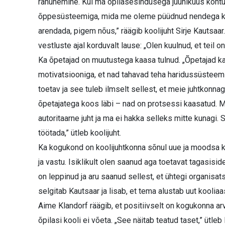
rahunemine. Kui ma õpilasesindusega juunikuus kohtusi
õppesüsteemiga, mida me oleme püüdnud nendega koos
arendada, pigem nõus,” räägib koolijuht Sirje Kautsaar.
vestluste ajal korduvalt lause: „Olen kuulnud, et teil o
Ka õpetajad on muutustega kaasa tulnud. „Õpetajad kan
motivatsiooniga, et nad tahavad teha haridussüsteemi
toetav ja see tuleb ilmselt sellest, et meie juhtkonn
õpetajatega koos läbi – nad on protsessi kaasatud. Mi
autoritaarne juht ja ma ei hakka selleks mitte kunagi. 
töötada,” ütleb koolijuht.
Ka kogukond on koolijuhtkonna sõnul uue ja moodsa ko
ja vastu. Isiklikult olen saanud aga toetavat tagasis
on leppinud ja aru saanud sellest, et ühtegi organisa
selgitab Kautsaar ja lisab, et tema alustab uut koolia
Aime Klandorf räägib, et positiivselt on kogukonna ar
õpilasi kooli ei võeta. „See näitab teatud taset,” ütleb 