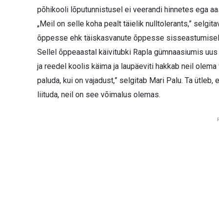
põhikooli lõputunnistusel ei veerandi hinnetes ega aas
„Meil on selle koha pealt täielik nulltolerants,” selg
õppesse ehk täiskasvanute õppesse sisseastumisel k
Sellel õppeaastal käivitubki Rapla gümnaasiumis uus
ja reedel koolis käima ja laupäeviti hakkab neil ole
paluda, kui on vajadust,” selgitab Mari Palu. Ta ütleb
liituda, neil on see võimalus olemas.