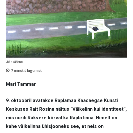
Jõekäärus.
7
minutit lugemist
Mari Tammar
9. oktoobril avatakse Rap­lamaa Kaasaegse Kunsti
Keskuses Rait Rosina näitus “Väikelinn kui identiteet”,
mis uurib Rakvere kõrval ka Rapla linna. Nimelt on
kahe väikelinna ühisjooneks see, et neis on