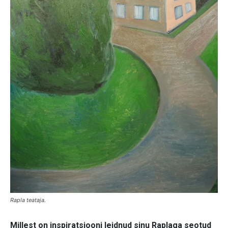
Rapla teataja.
Millest on inspiratsiooni leidnud sinu Raplaga seotud