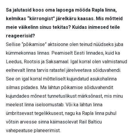
Sa jalutasid koos oma lapsega mööda Rapla linna,
kelmikas “kiirrongist” järelkäru kaasas. Mis mõtteid
meie väikelinn sinus tekitas? Kuidas inimesed teile
reageerisid?
Sellise “põikamise” aktsioone olen teinud nüüdseks juba
kümmekonnas linnas. Peamiselt Eesti linnades, kuid ka
Leedus, Rootsis ja Saksamaal. Igal korral olen valmistanud
eelnevalt linna tarvis ratastel järelveetava sõiduvahendi.
See on igal korral mõtteliselt kujundatud asukohalinna
silmas pidades. Ma lähtun põikamise sõiduvahendit
kujundades mõnest tunnetuslikust märksõnast, mis minu
meelest linna iseloomustab. Või ka lähtun linna
ümbritsevast tegelikkusest, nagu ka Rapla linna puhul
võtsin arvesse sinna käimasolevat Rail Balticu
vahepeatuse planeerimist.