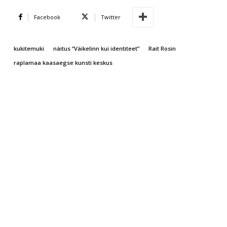
Facebook
Twitter
kukitemuki
näitus “Väikelinn kui identiteet”
Rait Rosin
raplamaa kaasaegse kunsti keskus