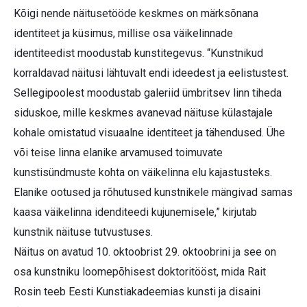
Kõigi nende näitusetööde keskmes on märksõnana
identiteet ja küsimus, millise osa väikelinnade
identiteedist moodustab kunstitegevus. “Kunstnikud
korraldavad näitusi lähtuvalt endi ideedest ja eelistustest.
Sellegipoolest moodustab galeriid ümbritsev linn tiheda
siduskoe, mille keskmes avanevad näituse külastajale
kohale omistatud visuaalne identiteet ja tähendused. Ühe
või teise linna elanike arvamused toimuvate
kunstisündmuste kohta on väikelinna elu kajastusteks.
Elanike ootused ja rõhutused kunstnikele mängivad samas
kaasa väikelinna idenditeedi kujunemisele,” kirjutab
kunstnik näituse tutvustuses.
Näitus on avatud 10. oktoobrist 29. oktoobrini ja see on
osa kunstniku loomepõhisest doktoritööst, mida Rait
Rosin teeb Eesti Kunstiakadeemias kunsti ja disaini