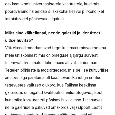
deklaratiivselt universaalsetele väärtustele, kuid mis
pöördvariandina eeldab siiski kohalikel või piirkondlikel
initsiatiividel põhinevaid algatusi.
Miks sind väikelinnad, nende galeriid ja identiteet
üldse huvitab?
Väikelinnad moodustavad tegelikult märkimisväärse osa
meie ühiskonnast, mis on praeguse ajajärgu survest
tulenevalt teenimatult tähelepanu alt välja libisemas.
Tegelen põhjuste ja tagajärgedega, mis sellise kultuurilise
amneesiaga paratamatult kaasnevad. Kunstiga seotud
tegevustes valitseb olukord, kus Tallinna kesklinna
galeriides on tagatud kvaliteetne näitusetegevus, Eesti
kunstnike konkurentsil põhinev huvi ja tahe. Lisasurvet
neile galeriidele pakuvad omakorda väljastpoolt Eestit
pärinevad kunstnikud ja nende näitusteplaanid või