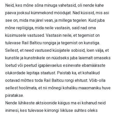
Neid, kes mõne sõna minuga vahetasid, oli nende kahe
päeva jooksul kümmekond möödujat. Nad küsisid, mis asi
see on, mida ma järel vean, ja millega tegelen. Kuid juba
mõne repliigiga, mida neile vastasin, said nad oma
küsimusele vastused. Vastasin neile, et tegemist on
tulevase Rail Balticu rongiga ja tegemist on kunstiga.
Sellest, et need vastused küsijatele sobisid, loen välja, et
kunstile ja kunstnikele on nüüdseks juba laiemalt omaseks
loetud või peetud igapäevaelus esinevate ebamääraste
olukordade lepitaja staatust. Paistab ka, et kohalikud
ootavad mõttes toda Rail Balticu rongi ehitust. Võib-olla
sellest hoolimata, et nii mõnegi kohaliku maaomaniku huve
piiratakse.
Nende lühikeste aktsioonide käigus ma ei kohanud neid
inimesi, kes tulevase kiirrongi liikluse suhtes oleks