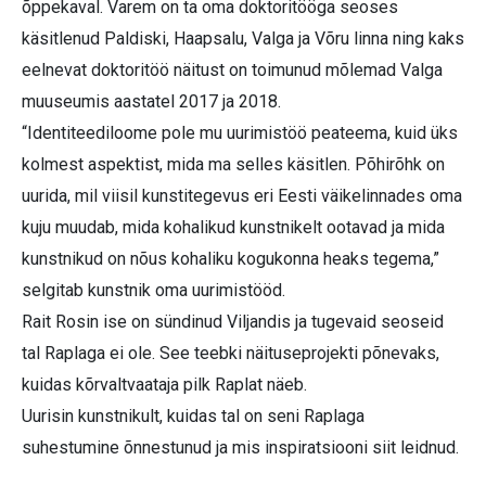
õppekaval. Varem on ta oma doktoritööga seoses
käsitlenud Paldiski, Haapsalu, Valga ja Võru linna ning kaks
eelnevat doktoritöö näitust on toimunud mõlemad Valga
muuseumis aastatel 2017 ja 2018.
“Identiteediloome pole mu uurimistöö peateema, kuid üks
kolmest aspektist, mida ma selles käsitlen. Põhirõhk on
uurida, mil viisil kunstitegevus eri Eesti väikelinnades oma
kuju muudab, mida kohalikud kunstnikelt ootavad ja mida
kunstnikud on nõus kohaliku kogukonna heaks tegema,”
selgitab kunstnik oma uurimistööd.
Rait Rosin ise on sündinud Viljandis ja tugevaid seoseid
tal Raplaga ei ole. See teebki näituseprojekti põnevaks,
kuidas kõrvaltvaataja pilk Raplat näeb.
Uurisin kunstnikult, kuidas tal on seni Raplaga
suhestumine õnnestunud ja mis inspiratsiooni siit leidnud.