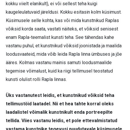
kokku viielt elanikult), ei või sellest teha kuigi
kaugeleulatuvaid järeldusi. Kokku esitasin kolm küsimust.
Küsimusele selle kohta, kas või mida kunstnikud Raplas
võiksid korda saata, vastati näiteks, et võiksid senisest
enam Rapla-teemalist kunsti teha. See tähendas kahe
vastanu puhul, et kunstnikud võiksid joonistada ja maalida
loodusvaateid, mida võib leida Rapla linna ümbuses ja jõe
ääres. Kolmas vastanu mainis samuti loodusmaalide
tegemise võimalust, kuid ka riigi tellimusel teostatud
kunsti olulist rolli Rapla linnas.
Üks vastanutest leidis, et kunstnikud võiksid teha
tellimustöid laatadel. Nii et hea tahte korral oleks
laadalistel võimalik kunstnikult enda portreepilte
tellida. Viies vastanu leidis, et pole ettevalmistatud
vastama kunstnike tegevusi puudutavale küsimusele.