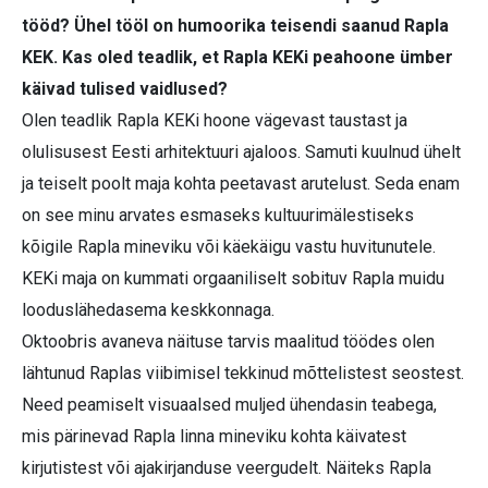
tööd? Ühel tööl on humoorika teisendi saanud Rapla
KEK. Kas oled teadlik, et Rapla KEKi peahoone ümber
käivad tulised vaidlused?
Olen teadlik Rapla KEKi hoone vägevast taustast ja
olulisusest Eesti arhitektuuri ajaloos. Samuti kuulnud ühelt
ja teiselt poolt maja kohta peetavast arutelust. Seda enam
on see minu arvates esmaseks kultuurimälestiseks
kõigile Rapla mineviku või käekäigu vastu huvitunutele.
KEKi maja on kummati orgaaniliselt sobituv Rapla muidu
looduslähedasema keskkonnaga.
Oktoobris avaneva näituse tarvis maalitud töödes olen
lähtunud Rap­las viibimisel tekkinud mõttelistest seostest.
Need peamiselt visuaalsed muljed ühendasin teabega,
mis pärinevad Rapla linna mineviku kohta käivatest
kirjutistest või ajakirjanduse veergudelt. Näiteks Rapla