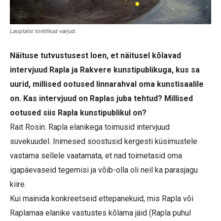
Laoplatsi tontlikud varjud.
Näituse tutvustusest loen, et näitusel kõlavad
intervjuud Rapla ja Rakvere kunstipublikuga, kus sa
uurid, millised ootused linnarahval oma kunstisaalile
on. Kas intervjuud on Raplas juba tehtud? Millised
ootused siis Rapla kunstipublikul on?
Rait Rosin: Rapla elanikega toimusid intervjuud
suvekuudel. Inimesed soostusid kergesti küsimustele
vastama sellele vaatamata, et nad toimetasid oma
igapäevaseid tegemisi ja võib-olla oli neil ka parasjagu
kiire.
Kui mainida konkreetseid ettepanekuid, mis Rapla või
Raplamaa elanike vastustes kõlama jäid (Rapla puhul