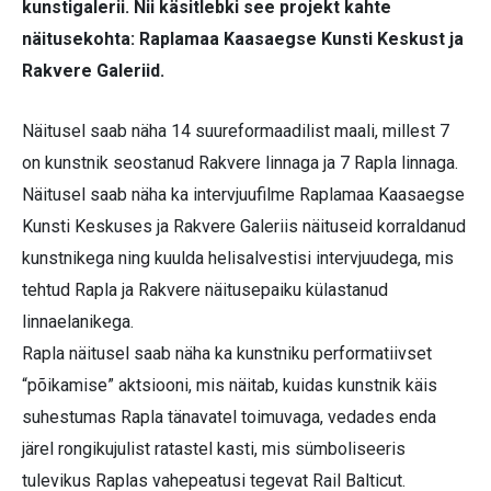
kunstigalerii. Nii käsitlebki see projekt kahte
näitusekohta: Raplamaa Kaasaegse Kunsti Keskust ja
Rakvere Galeriid.
Näitusel saab näha 14 suureformaadilist maali, millest 7
on kunstnik seostanud Rakvere linnaga ja 7 Rapla linnaga.
Näitusel saab näha ka intervjuufilme Raplamaa Kaasaegse
Kunsti Keskuses ja Rakvere Galeriis näituseid korraldanud
kunstnikega ning kuulda helisalvestisi intervjuudega, mis
tehtud Rapla ja Rakvere näitusepaiku külastanud
linnaelanikega.
Rapla näitusel saab näha ka kunstniku performatiivset
“põikamise” aktsiooni, mis näitab, kuidas kunstnik käis
suhestumas Rapla tänavatel toimuvaga, vedades enda
järel rongikujulist ratastel kasti, mis sümboliseeris
tulevikus Raplas vahepeatusi tegevat Rail Balticut.