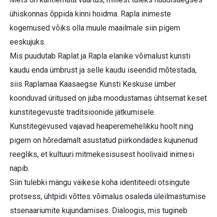
ühiskonnas õppida kinni hoidma. Rapla inimeste
kogemused võiks olla muule maailmale siin pigem
eeskujuks.
Mis puudutab Raplat ja Rapla elanike võimalust kunsti
kaudu enda ümbrust ja selle kaudu iseendid mõtestada,
siis Raplamaa Kaasaegse Kunsti Keskuse ümber
koonduvad üritused on juba moodustamas ühtsemat keset
kunstitegevuste traditsioonide jätkumisele.
Kunstitegevused vajavad heaperemehelikku hoolt ning
pigem on hõredamalt asustatud piirkondades kujunenud
reegliks, et kultuuri mitmekesisusest hoolivaid inimesi
napib.
Siin tulebki mängu väikese koha identiteedi otsingute
protsess, ühtpidi võttes võimalus osaleda üleilmastumise
stsenaariumite kujundamises. Dialoogis, mis tugineb