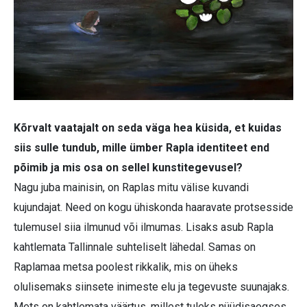
Kõrvalt vaatajalt on seda väga hea küsida, et kuidas
siis sulle tundub, mille ümber Rapla identiteet end
põimib ja mis osa on sellel kunstitegevusel?
Nagu juba mainisin, on Raplas mitu välise kuvandi
kujundajat. Need on kogu ühiskonda haaravate protsesside
tulemusel siia ilmunud või ilmumas. Lisaks asub Rapla
kahtlemata Tallinnale suhteliselt lähedal. Samas on
Raplamaa metsa poolest rikkalik, mis on üheks
olulisemaks siinsete inimeste elu ja tegevuste suunajaks.
Mets on kahtlemata väärtus, millest tuleks nüüdisaegses