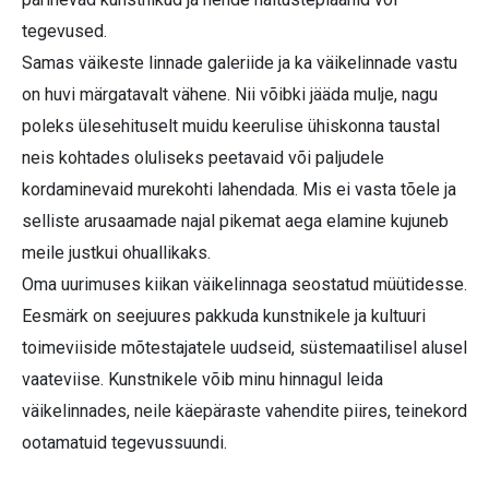
tegevused.
Samas väikeste linnade galeriide ja ka väikelinnade vastu
on huvi märgatavalt vähene. Nii võibki jääda mulje, nagu
poleks ülesehituselt muidu keerulise ühiskonna taustal
neis kohtades oluliseks peetavaid või paljudele
kordaminevaid murekohti lahendada. Mis ei vasta tõele ja
selliste arusaamade najal pikemat aega elamine kujuneb
meile justkui ohuallikaks.
Oma uurimuses kiikan väikelinnaga seostatud müütidesse.
Eesmärk on seejuures pakkuda kunstnikele ja kultuuri
toimeviiside mõtestajatele uudseid, süstemaatilisel alusel
vaateviise. Kunstnikele võib minu hinnagul leida
väikelinnades, neile käepäraste vahendite piires, teinekord
ootamatuid tegevussuundi.