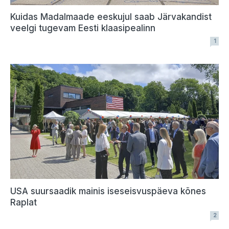
Kuidas Madalmaade eeskujul saab Järvakandist
veelgi tugevam Eesti klaasipealinn
1
USA suursaadik mainis iseseisvuspäeva kõnes
Raplat
2