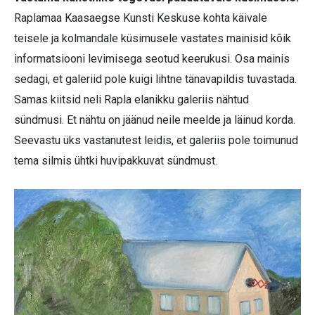
Raplamaa Kaasaegse Kunsti Keskuse kohta käivale
teisele ja kolmandale küsimusele vastates mainisid kõik
informatsiooni levimisega seotud keerukusi. Osa mainis
sedagi, et galeriid pole kuigi lihtne tänavapildis tuvastada.
Samas kiitsid neli Rapla elanikku galeriis nähtud
sündmusi. Et nähtu on jäänud neile meelde ja läinud korda.
Seevastu üks vastanutest leidis, et galeriis pole toimunud
tema silmis ühtki huvipakkuvat sündmust.