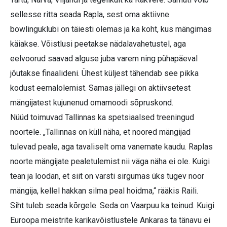
sellesse ritta seada Rapla, sest oma aktiivne
bowlinguklubi on täiesti olemas ja ka koht, kus mängimas
käiakse. Võistlusi peetakse nädalavahetustel, aga
eelvoorud saavad alguse juba varem ning pühapäeval
jõutakse finaalideni. Ühest küljest tähendab see pikka
kodust eemalolemist. Samas jällegi on aktiivsetest
mängijatest kujunenud omamoodi sõpruskond.
Nüüd toimuvad Tallinnas ka spetsiaalsed treeningud
noortele. „Tallinnas on küll näha, et noored mängijad
tulevad peale, aga tavaliselt oma vanemate kaudu. Raplas
noorte mängijate pealetulemist nii väga näha ei ole. Kuigi
tean ja loodan, et siit on varsti sirgumas üks tugev noor
mängija, kellel hakkan silma peal hoidma,“ rääkis Raili.
Siht tuleb seada kõrgele. Seda on Vaarpuu ka teinud. Kuigi
Euroopa meistrite karikavõistlustele Ankaras ta tänavu ei