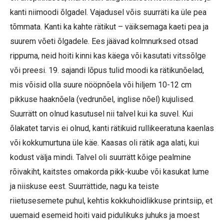
kanti niimoodi õlgadel. Vajadusel võis suurräti ka üle pea
tõmmata. Kanti ka kahte rätikut – väiksemaga kaeti pea ja
suurem võeti õlgadele. Ees jäävad kolmnurksed otsad
rippuma, neid hoiti kinni kas käega või kasutati vitssõlge
või preesi. 19. sajandi lõpus tulid moodi ka rätikunõelad,
mis võisid olla suure nööpnõela või hiljem 10-12 cm
pikkuse haaknõela (vedrunõel, inglise nõel) kujulised.
Suurrätt on olnud kasutusel nii talvel kui ka suvel. Kui
õlakatet tarvis ei olnud, kanti rätikuid rullikeeratuna kaenlas
või kokkumurtuna üle käe. Kaasas oli rätik aga alati, kui
kodust välja mindi. Talvel oli suurrätt kõige pealmine
rõivakiht, kaitstes omakorda pikk-kuube või kasukat lume
ja niiskuse eest. Suurrättide, nagu ka teiste
riietusesemete puhul, kehtis kokkuhoidlikkuse printsiip, et
uuemaid esemeid hoiti vaid pidulikuks juhuks ja moest