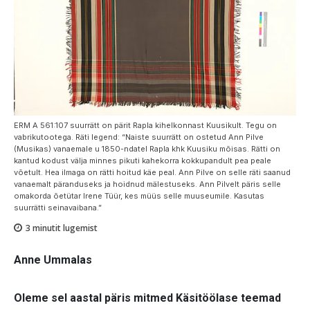
ERM A 561:107 suurrätt on pärit Rapla kihelkonnast Kuusikult. Tegu on
vabrikutootega. Räti legend: “Naiste suurrätt on ostetud Ann Pilve
(Musikas) vanaemale u 1850-ndatel Rapla khk Kuusiku mõisas. Rätti on
kantud kodust välja minnes pikuti kahekorra kokkupandult pea peale
võetult. Hea ilmaga on rätti hoitud käe peal. Ann Pilve on selle räti saanud
vanaemalt päranduseks ja hoidnud mälestuseks. Ann Pilvelt päris selle
omakorda õetütar Irene Tüür, kes müüs selle muuseumile. Kasutas
suurrätti seinavaibana.”
3
minutit lugemist
Anne Ummalas
Oleme sel aastal päris mitmed Käsitöölase teemad