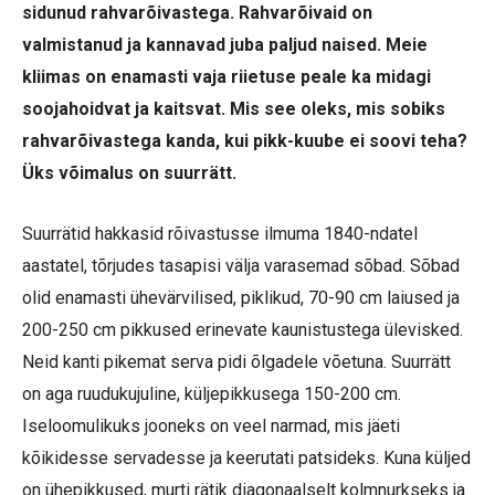
sidunud rahvarõivastega. Rahvarõivaid on
valmistanud ja kannavad juba paljud naised. Meie
kliimas on enamasti vaja riietuse peale ka midagi
soojahoidvat ja kaitsvat. Mis see oleks, mis sobiks
rahvarõivastega kanda, kui pikk-kuube ei soovi teha?
Üks võimalus on suurrätt.
Suurrätid hakkasid rõivastusse ilmuma 1840-ndatel
aastatel, tõrjudes tasapisi välja varasemad sõbad. Sõbad
olid enamasti ühevärvilised, piklikud, 70-90 cm laiused ja
200-250 cm pikkused erinevate kaunistustega ülevisked.
Neid kanti pikemat serva pidi õlgadele võetuna. Suurrätt
on aga ruudukujuline, küljepikkusega 150-200 cm.
Iseloomulikuks jooneks on veel narmad, mis jäeti
kõikidesse servadesse ja keerutati patsideks. Kuna küljed
on ühepikkused, murti rätik diagonaalselt kolmnurkseks ja