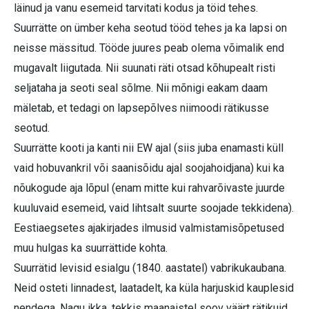
läinud ja vanu esemeid tarvitati kodus ja töid tehes.
Suurrätte on ümber keha seotud tööd tehes ja ka lapsi on
neisse mässitud. Tööde juures peab olema võimalik end
mugavalt liigutada. Nii suunati räti otsad kõhupealt risti
seljataha ja seoti seal sõlme. Nii mõnigi eakam daam
mäletab, et tedagi on lapsepõlves niimoodi rätikusse
seotud.
Suurrätte kooti ja kanti nii EW ajal (siis juba enamasti küll
vaid hobuvankril või saanisõidu ajal soojahoidjana) kui ka
nõukogude aja lõpul (enam mitte kui rahvarõivaste juurde
kuuluvaid esemeid, vaid lihtsalt suurte soojade tekkidena).
Eestiaegsetes ajakirjades ilmusid valmistamisõpetused
muu hulgas ka suurrättide kohta.
Suurrätid levisid esialgu (1840. aastatel) vabrikukaubana.
Neid osteti linnadest, laatadelt, ka küla harjuskid kauplesid
nendega. Nagu ikka, tekkis maanaistel soov väärt rätikuid