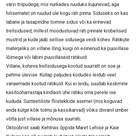
värvi triipudega, mis nurkades ruuduks kujunevad, aga
hilisematel on ruudud üle kogu räti pinna. Siduseks on kas
labane ja tasapindne toimne sidus või ka erinevad
trellsidused, millest moodustuvad räti pinnale krobelised
mustrid ja kude jääb sellise sidusega veidi kohev. Rätikute
materjaliks on villane lõng, kuigi on esinenud ka puuvillase
lõimega või läbini puuvillaseid rätikuid.
Villane, koheva trellsidusega kootud suurrätt on soe ja
pehme ülevise. Küllap paljudes kodudes leidub veel
vanaemade kootud rätikuid. Kui ei leidu, suudab keskmine
käsitööharrastaja kindlasti ühe rätiku oma perele ise
kududa. Sünteetiliste fliistekkide asemel (mis koguvad
enda külge kõik tolmu ja kassikarvad) võiks diivanil ümber
võtta just villase ja mõnusa suurräti.
Oktoobrist saab Kehtnas õppida Maret Lehise ja Kaie