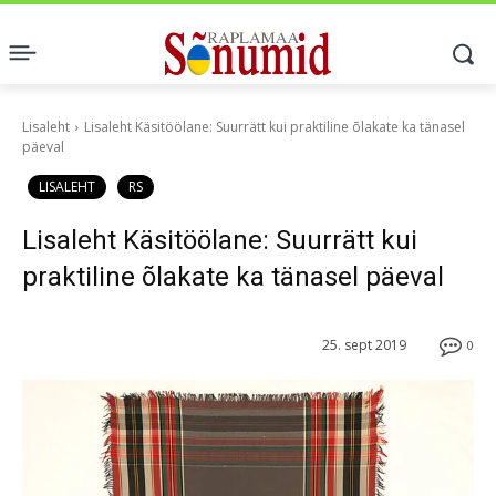
Lisaleht
Lisaleht Käsitöölane: Suurrätt kui praktiline õlakate ka tänasel
päeval
LISALEHT
RS
Lisaleht Käsitöölane: Suurrätt kui
praktiline õlakate ka tänasel päeval
25. sept 2019
0