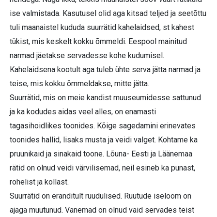
ise valmistada. Kasutusel olid aga kitsad teljed ja seetõttu
tuli maanaistel kududa suurrätid kahelaidsed, st kahest
tükist, mis keskelt kokku õmmeldi. Eespool mainitud
narmad jäetakse servadesse kohe kudumisel.
Kahelaidsena kootult aga tuleb ühte serva jätta narmad ja
teise, mis kokku õmmeldakse, mitte jätta.
Suurrätid, mis on meie kandist muuseumidesse sattunud
ja ka kodudes aidas veel alles, on enamasti
tagasihoidlikes toonides. Kõige sagedamini erinevates
toonides hallid, lisaks musta ja veidi valget. Kohtame ka
pruunikaid ja sinakaid toone. Lõuna- Eesti ja Läänemaa
rätid on olnud veidi värvilisemad, neil esineb ka punast,
rohelist ja kollast.
Suurrätid on eranditult ruudulised. Ruutude iseloom on
ajaga muutunud. Vanemad on olnud vaid servades teist