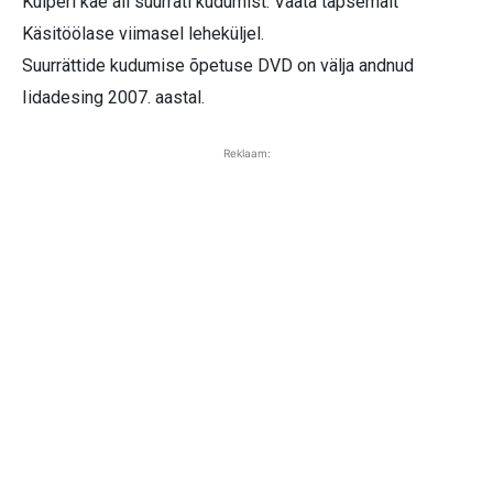
Kulperi käe all suurräti kudumist. Vaata täpsemalt
Käsitöölase viimasel leheküljel.
Suurrättide kudumise õpetuse DVD on välja andnud
Iidadesing 2007. aastal.
Reklaam: