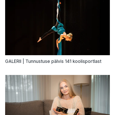
GALERII | Tunnustuse pälvis 141 koolisportlast