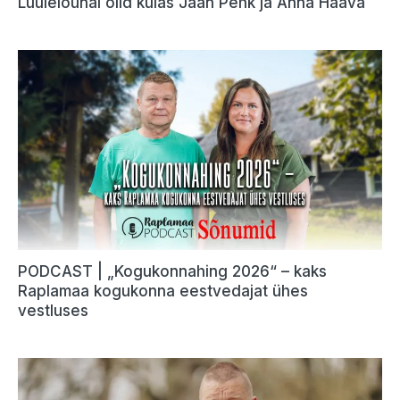
Luulelõunal olid külas Jaan Pehk ja Anna Haava
PODCAST | „Kogukonnahing 2026“ – kaks
Raplamaa kogukonna eestvedajat ühes
vestluses