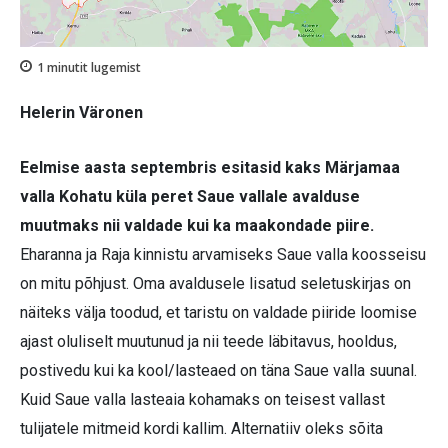
1
minutit lugemist
Helerin Väronen
Eelmise aasta septembris esitasid kaks Märjamaa
valla Kohatu küla peret Saue vallale avalduse
muutmaks nii valdade kui ka maakondade piire.
Eharanna ja Raja kinnistu arvamiseks Saue valla koosseisu
on mitu põhjust. Oma avaldusele lisatud seletuskirjas on
näiteks välja toodud, et taristu on valdade piiride loomise
ajast oluliselt muutunud ja nii teede läbitavus, hooldus,
postivedu kui ka kool/lasteaed on täna Saue valla suunal.
Kuid Saue valla lasteaia kohamaks on teisest vallast
tulijatele mitmeid kordi kallim. Alternatiiv oleks sõita