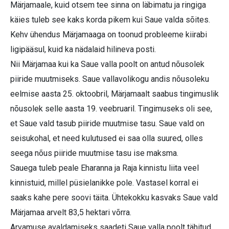
Märjamaale, kuid otsem tee sinna on läbimatu ja ringiga
käies tuleb see kaks korda pikem kui Saue valda sõites.
Kehv ühendus Märjamaaga on toonud probleeme kiirabi
ligipääsul, kuid ka nädalaid hilineva posti.
Nii Märjamaa kui ka Saue valla poolt on antud nõusolek
piiride muutmiseks. Saue vallavolikogu andis nõusoleku
eelmise aasta 25. oktoobril, Märjamaalt saabus tingimuslik
nõusolek selle aasta 19. veebruaril. Tingimuseks oli see,
et Saue vald tasub piiride muutmise tasu. Saue vald on
seisukohal, et need kulutused ei saa olla suured, olles
seega nõus piiride muutmise tasu ise maksma.
Sauega tuleb peale Eharanna ja Raja kinnistu liita veel
kinnistuid, millel püsielanikke pole. Vastasel korral ei
saaks kahe pere soovi täita. Ühtekokku kasvaks Saue vald
Märjamaa arvelt 83,5 hektari võrra.
Arvamuse avaldamiseks saadeti Saue valla poolt tähitud