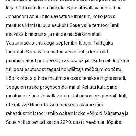
kirjad 19 kinnistu omanikele. Saue abivallavanema Riho
Johansoni sõnul olid kaasatud kinnistud, kelle jaoks
muutuks kinnistu uus asukoht Saue valla territooriumil
asuvaks kinnistuks, ja nende naaberkinnistud.
Vastamiseks anti aega septembri lõpuni. Tähtajaks
tagastati Saue valda seitse arvamust ja kõik olid
piirimuudatust pooldavad, vastusega jah. Kolm tähitud kirja
tuli postiasutusest tagasi hoiutähtaja möödumise tõttu.
Lõplik otsus piiride muutmise osas tehakse riigitasandil,
seega on raske prognoosida, millal Kohatu küla piirid
muutuvad. Saue abivallavanem Johanson prognoosib küll,
et kõik vajalikud ettevalmistused dokumentide
rahandusministeeriumile esitamiseks võiksid Märjamaa ja
Saue vallas tehtud saada 2020. aasta veebruari lõpuks.