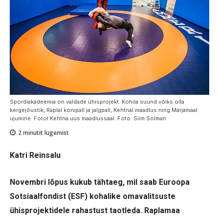
Spordiakadeemia on valdade ühisprojekt. Kohila suund võiks olla
kergejõustik, Raplal korvpall ja jalgpall, Kehtnal maadlus ning Märjamaal
ujumine. Fotol Kehtna uus maadlussaal. Foto: Siim Solman
2
minutit lugemist
Katri Reinsalu
Novembri lõpus kukub tähtaeg, mil saab Euroopa
Sotsiaalfondist (ESF) kohalike omavalitsuste
ühisprojektidele rahastust taotleda. Raplamaa