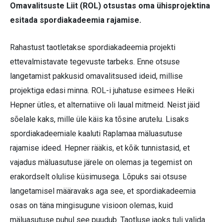
Omavalitsuste Liit (ROL) otsustas oma ühisprojektina
esitada spordiakadeemia rajamise.
Rahastust taotletakse spordiakadeemia projekti
ettevalmistavate tegevuste tarbeks. Enne otsuse
langetamist pakkusid omavalitsused ideid, millise
projektiga edasi minna. ROL-i juhatuse esimees Heiki
Hepner ütles, et alternatiive oli laual mitmeid. Neist jäid
sõelale kaks, mille üle käis ka tõsine arutelu. Lisaks
spordiakadeemiale kaaluti Raplamaa mäluasutuse
rajamise ideed. Hepner rääkis, et kõik tunnistasid, et
vajadus mäluasutuse järele on olemas ja tegemist on
erakordselt olulise küsimusega. Lõpuks sai otsuse
langetamisel määravaks aga see, et spordiakadeemia
osas on täna mingisugune visioon olemas, kuid
mäluasutuse puhul see puudub. Taotluse jaoks tuli valida