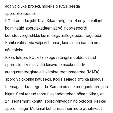
aga vaid üks projekt, milleks osutus seega
spordiakadeemia.
ROL-i arendusjuht Tavo Kikas selgitas, et neljast vallast
kolm nägid spordiakadeemiat või noortespordi
koostöövõrgustikku kui midagi, millega edasi tegeleda.
Kohila vald seda välja ei toonud, kuid andis samuti oma
nõusoleku.
Kikas tuletas ROL-i täiskogu istungil meelde, et just
spordiakadeemia valiti tänavuse maakondade
arengustrateegiate elluviimise toetusmeetme (MATA)
spordivaldkonna katuseks. Koos sellega anti ka lubadus
teemaga edasi tegeleda. Samuti on see arengustrateegias
kirjas. Seni tehtud tööst ülevaadet tehes sõnas Kikas, et
24. septembril kohtuti spordirahvaga ning oktoobri keskel
spordiliiduga. Mõlemal kohtumisel sai mõte positiivset