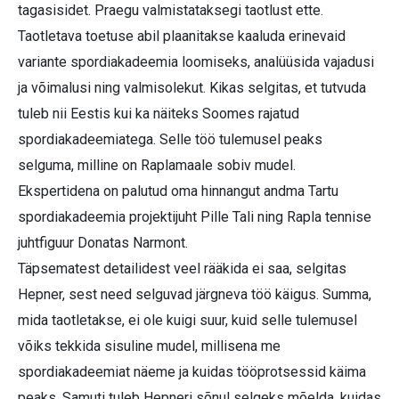
tagasisidet. Praegu valmistataksegi taotlust ette.
Taotletava toetuse abil plaanitakse kaaluda erinevaid
variante spordiakadeemia loomiseks, analüüsida vajadusi
ja võimalusi ning valmisolekut. Kikas selgitas, et tutvuda
tuleb nii Eestis kui ka näiteks Soomes rajatud
spordiakadeemiatega. Selle töö tulemusel peaks
selguma, milline on Raplamaale sobiv mudel.
Ekspertidena on palutud oma hinnangut andma Tartu
spordiakadeemia projektijuht Pille Tali ning Rapla tennise
juhtfiguur Donatas Narmont.
Täpsematest detailidest veel rääkida ei saa, selgitas
Hepner, sest need selguvad järgneva töö käigus. Summa,
mida taotletakse, ei ole kuigi suur, kuid selle tulemusel
võiks tekkida sisuline mudel, millisena me
spordiakadeemiat näeme ja kuidas tööprotsessid käima
peaks. Samuti tuleb Hepneri sõnul selgeks mõelda, kuidas