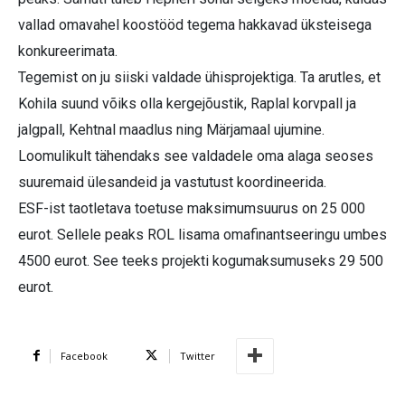
vallad omavahel koostööd tegema hakkavad üksteisega
konkureerimata.
Tegemist on ju siiski valdade ühisprojektiga. Ta arutles, et
Kohila suund võiks olla kergejõustik, Raplal korvpall ja
jalgpall, Kehtnal maadlus ning Märjamaal ujumine.
Loomulikult tähendaks see valdadele oma alaga seoses
suuremaid ülesandeid ja vastutust koordineerida.
ESF-ist taotletava toetuse maksimumsuurus on 25 000
eurot. Sellele peaks ROL lisama omafinantseeringu umbes
4500 eurot. See teeks projekti kogumaksumuseks 29 500
eurot.
Facebook
Twitter