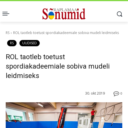
RS
ROL taotleb toetust spordiakadeemiale sobiva mudeli leidmiseks
RS
UUDISED
ROL taotleb toetust
spordiakadeemiale sobiva mudeli
leidmiseks
30. okt 2019
0