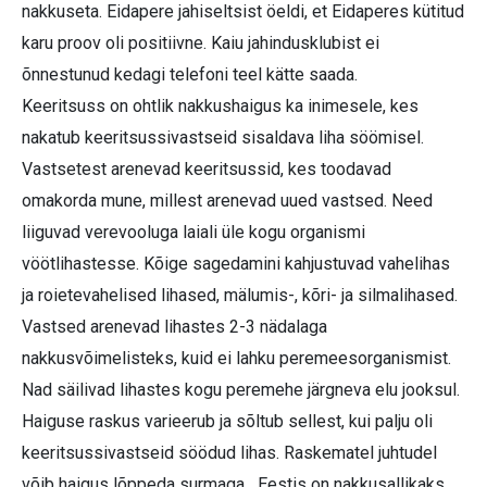
nakkuseta. Eidapere jahiseltsist öeldi, et Eidaperes kütitud
karu proov oli positiivne. Kaiu jahindusklubist ei
õnnestunud kedagi telefoni teel kätte saada.
Keeritsuss on ohtlik nakkushaigus ka inimesele, kes
nakatub keeritsussivastseid sisaldava liha söömisel.
Vastsetest arenevad keeritsussid, kes toodavad
omakorda mune, millest arenevad uued vastsed. Need
liiguvad verevooluga laiali üle kogu organismi
vöötlihastesse. Kõige sagedamini kahjustuvad vahelihas
ja roietevahelised lihased, mälumis-, kõri- ja silmalihased.
Vastsed arenevad lihastes 2-3 nädalaga
nakkusvõimelisteks, kuid ei lahku peremeesorganismist.
Nad säilivad lihastes kogu peremehe järgneva elu jooksul.
Haiguse raskus varieerub ja sõltub sellest, kui palju oli
keeritsussivastseid söödud lihas. Raskematel juhtudel
võib haigus lõppeda surmaga. „Eestis on nakkusallikaks