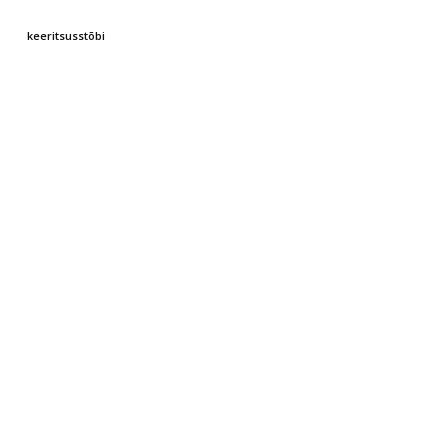
keeritsusstõbi