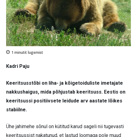
1
minutit lugemist
Kadri Paju
Keeritsusstõbi on liha- ja kõigetoiduliste imetajate
nakkushaigus, mida põhjustab keeritsuss. Eestis on
keeritsussi positiivsete leidude arv aastate lõikes
stabiilne.
Ühe jahimehe sõnul on kütitud karud sageli nii tugevasti
keeritsussist nakatunud, et lastud loomaga pole muud