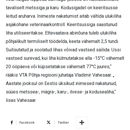
tavaliselt metssiga ja karu. Kodusigadel on keeritsusse
leitud aruharva. Inimeste nakatumist aitab vältida ulukiliha
asjakohane veterinaarkontroll. Keeritsussiga saastunud
liha utiliseeritakse. Ettevaatava abinõuna tuleb ulukiliha
põhjalikult termiliselt töödelda, keeta vähemalt 2,5 tundi.
Suitsutatud ja soolatud lihas võivad vastsed säilida. Ussi
vastsed surevad, kui liha külmutatakse alla -15°C vähemalt
20 ööpäeva või küpsetatakse vähemalt 77°C juures,“
rääkis VTA Põhja regiooni juhataja Vladimir Vahesaar. „
Aastate jooksul on Eestis üksikud inimesed nakatunud,
süües metssea-, mägra-, karu-, ilvese- ja kodusealiha,“
lisas Vahesaar.
Facebook
Twitter