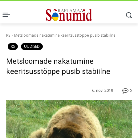
RS
Metsloomade nakatumine keeritsusstõppe püsib stabiilne
RS
UUDISED
Metsloomade nakatumine
keeritsusstõppe püsib stabiilne
6. nov. 2019
0