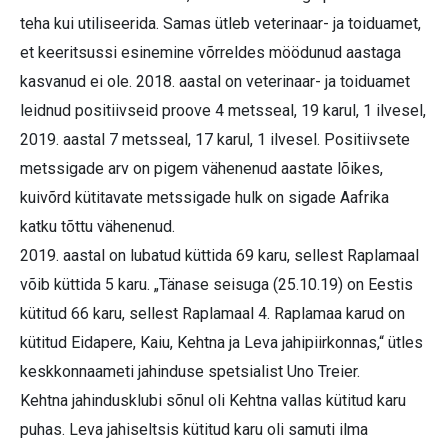
teha kui utiliseerida. Samas ütleb veterinaar- ja toiduamet,
et keeritsussi esinemine võrreldes möödunud aastaga
kasvanud ei ole.
2018. aastal on veterinaar- ja toiduamet
leidnud positiivseid proove 4 metsseal, 19 karul, 1 ilvesel,
2019. aastal 7 metsseal, 17 karul, 1 ilvesel. Positiivsete
metssigade arv on pigem vähenenud aastate lõikes,
kuivõrd kütitavate metssigade hulk on sigade Aafrika
katku tõttu vähenenud.
2019. aastal on lubatud küttida 69 karu, sellest Raplamaal
võib küttida 5 karu. „Tänase seisuga (25.10.19) on Eestis
kütitud 66 karu, sellest Raplamaal 4. Raplamaa karud on
kütitud Eidapere, Kaiu, Kehtna ja Leva jahipiirkonnas,“ ütles
keskkonnaameti jahinduse spetsialist Uno Treier.
Kehtna jahindusklubi sõnul oli Kehtna vallas kütitud karu
puhas. Leva jahiseltsis kütitud karu oli samuti ilma