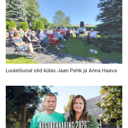
Luulelõunal olid külas Jaan Pehk ja Anna Haava