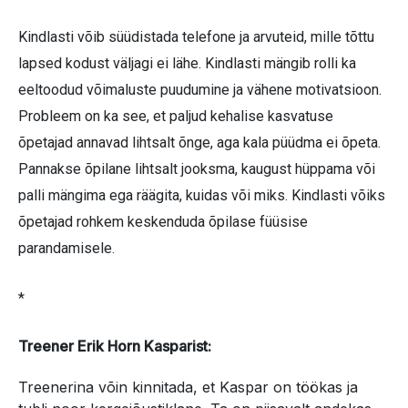
Kindlasti võib süüdistada telefone ja arvuteid, mille tõttu
lapsed kodust väljagi ei lähe. Kindlasti mängib rolli ka
eeltoodud võimaluste puudumine ja vähene motivatsioon.
Probleem on ka see, et paljud kehalise kasvatuse
õpetajad annavad lihtsalt õnge, aga kala püüdma ei õpeta.
Pannakse õpilane lihtsalt jooksma, kaugust hüppama või
palli mängima ega räägita, kuidas või miks. Kindlasti võiks
õpetajad rohkem keskenduda õpilase füüsise
parandamisele.
*
Treener Erik Horn Kasparist:
Treenerina võin kinnitada, et Kaspar on töökas ja