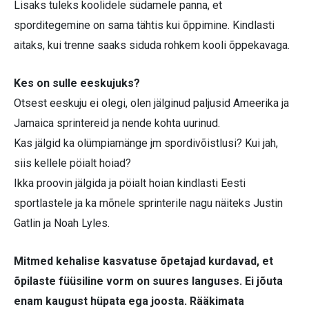
Lisaks tuleks koolidele südamele panna, et
sporditegemine on sama tähtis kui õppimine. Kindlasti
aitaks, kui trenne saaks siduda rohkem kooli õppekavaga.
Kes on sulle eeskujuks?
Otsest eeskuju ei olegi, olen jälginud paljusid Ameerika ja
Jamaica sprintereid ja nende kohta uurinud.
Kas jälgid ka olümpiamänge jm spordivõistlusi? Kui jah,
siis kellele pöialt hoiad?
Ikka proovin jälgida ja pöialt hoian kindlasti Eesti
sportlastele ja ka mõnele sprinterile nagu näiteks Justin
Gatlin ja Noah Lyles.
Mitmed kehalise kasvatuse õpetajad kurdavad, et
õpilaste füüsiline vorm on suures languses. Ei jõuta
enam kaugust hüpata ega joosta. Rääkimata