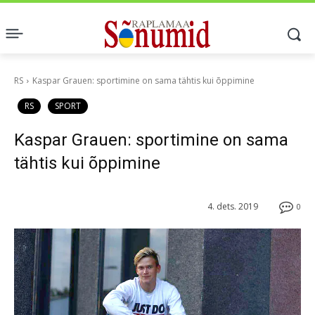
RS
Kaspar Grauen: sportimine on sama tähtis kui õppimine
RS
SPORT
Kaspar Grauen: sportimine on sama
tähtis kui õppimine
4. dets. 2019
0