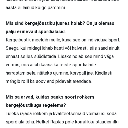
aasta ei läinud kõige paremini.
Mis sind kergejõustiku juures hoiab? On ju olemas
palju erinevaid spordialasid.
Kergejõustik meeldib mulle, kuna see on individuaalsport.
Seega, kui midagi läheb hästi või halvasti, siis saad ainult
ennast selles süüdistada. Lisaks hoiab see mind väga
vormis, mis aitab kaasa ka teiste spordialade
harrastamisele, näiteks ujumine, korvpall jne. Kindlasti
mängib rolli ka soov end pidevalt arendada.
Mis sa arvad, kuidas saaks noori rohkem
kergejõustikuga tegelema?
Tuleks rajada rohkem ja kvaliteetsemaid võimalusi seda
spordiala teha. Hetkel Raplas pole korralikku staadionitki.