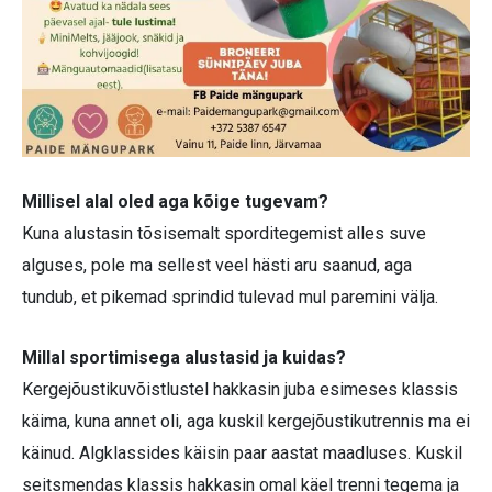
Millisel alal oled aga kõige tugevam?
Kuna alustasin tõsisemalt sporditegemist alles suve
alguses, pole ma sellest veel hästi aru saanud, aga
tundub, et pikemad sprindid tulevad mul paremini välja.
Millal sportimisega alustasid ja kuidas?
Kergejõustikuvõistlustel hakkasin juba esimeses klassis
käima, kuna annet oli, aga kuskil kergejõustikutrennis ma ei
käinud. Algklassides käisin paar aastat maadluses. Kuskil
seitsmendas klassis hakkasin omal käel trenni tegema ja