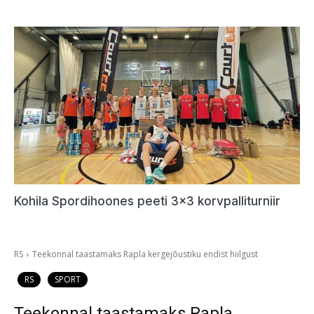
Kohila Spordihoones peeti 3×3 korvpalliturniir