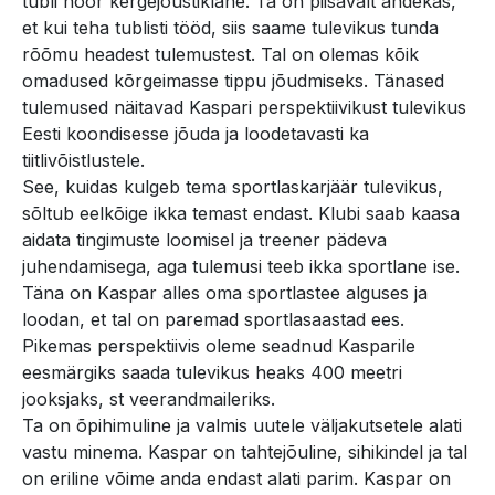
tubli noor kergejõustiklane. Ta on piisavalt andekas,
et kui teha tublisti tööd, siis saame tulevikus tunda
rõõmu headest tulemustest. Tal on olemas kõik
omadused kõrgeimasse tippu jõudmiseks. Tänased
tulemused näitavad Kaspari perspektiivikust tulevikus
Eesti koondisesse jõuda ja loodetavasti ka
tiitlivõistlustele.
See, kuidas kulgeb tema sportlaskarjäär tulevikus,
sõltub eelkõige ikka temast endast. Klubi saab kaasa
aidata tingimuste loomisel ja treener pädeva
juhendamisega, aga tulemusi teeb ikka sportlane ise.
Täna on Kaspar alles oma sportlastee alguses ja
loodan, et tal on paremad sportlasaastad ees.
Pikemas perspektiivis oleme seadnud Kasparile
eesmärgiks saada tulevikus heaks 400 meetri
jooksjaks, st veerandmaileriks.
Ta on õpihimuline ja valmis uutele väljakutsetele alati
vastu minema. Kaspar on tahtejõuline, sihikindel ja tal
on eriline võime anda endast alati parim. Kaspar on