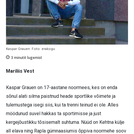
Kaspar Grauen. Foto: erakogu
3
minutit lugemist
Mariliis Vest
Kaspar Grauen on 17-aastane noormees, kes on enda
sõnul alati silma paistnud heade sportlike võimete ja
tulemustega isegi siis, kui ta trenni teinud ei ole. Alles
möödunud suvel hakkas ta sportimisse ja just
kergejõustikku tõsisemalt suhtuma. Nüüd on Kehtna külje
all elava ning Rapla gümnaasiumis õppiva noormehe soov