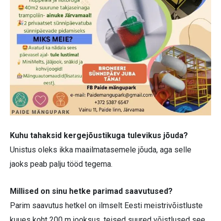
Kuhu tahaksid kergejõustikuga tulevikus jõuda?
Unistus oleks ikka maailmatasemele jõuda, aga selle
jaoks peab palju tööd tegema.
Millised on sinu hetke parimad saavutused?
Parim saavutus hetkel on ilmselt Eesti meistrivõistluste
kuues koht 200 m jooksus, teised suured võistlused see