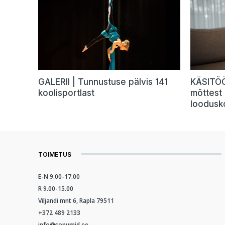
GALERII | Tunnustuse pälvis 141
KÄSITÖÖ
koolisportlast
mõttest 
loodusk