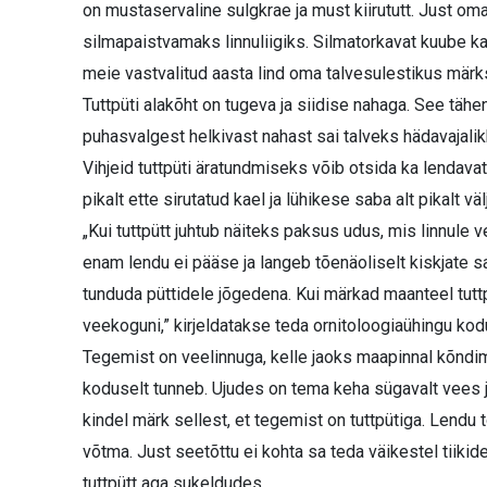
on mustaservaline sulgkrae ja must kiirututt. Just om
silmapaistvamaks linnuliigiks. Silmatorkavat kuube ka
meie vastvalitud aasta lind oma talvesulestikus mär
Tuttpüti alakõht on tugeva ja siidise nahaga. See täh
puhasvalgest helkivast nahast sai talveks hädavajali
Vihjeid tuttpüti äratundmiseks võib otsida ka lendavat
pikalt ette sirutatud kael ja lühikese saba alt pikalt väl
„Kui tuttpütt juhtub näiteks paksus udus, mis linnule
enam lendu ei pääse ja langeb tõenäoliselt kiskjate 
tunduda püttidele jõgedena. Kui märkad maanteel tuttpü
veekoguni,” kirjeldatakse teda ornitoloogiaühingu kod
Tegemist on veelinnuga, kelle jaoks maapinnal kõndi
koduselt tunneb. Ujudes on tema keha sügavalt vees 
kindel märk sellest, et tegemist on tuttpütiga. Lendu
võtma. Just seetõttu ei kohta sa teda väikestel tiik
tuttpütt aga sukeldudes.