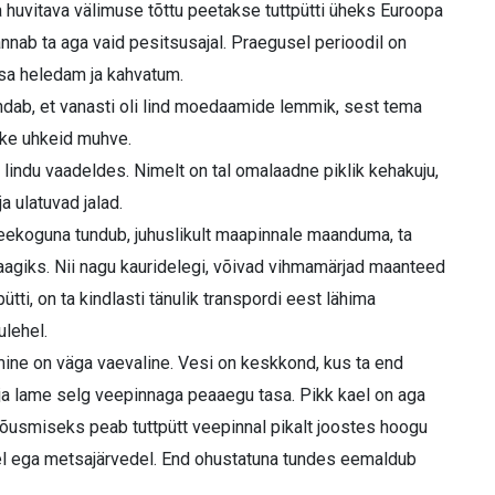
a huvitava välimuse tõttu peetakse tuttpütti üheks Euroopa
nnab ta aga vaid pesitsusajal. Praegusel perioodil on
ksa heledam ja kahvatum.
endab, et vanasti oli lind moedaamide lemmik, sest tema
kke uhkeid muhve.
 lindu vaadeldes. Nimelt on tal omalaadne piklik kehakuju,
ja ulatuvad jalad.
 veekoguna tundub, juhuslikult maapinnale maanduma, ta
saagiks. Nii nagu kauridelegi, võivad vihmamärjad maanteed
tti, on ta kindlasti tänulik transpordi eest lähima
ulehel.
mine on väga vaevaline. Vesi on keskkond, kus ta end
ja lame selg veepinnaga peaaegu tasa. Pikk kael on aga
 tõusmiseks peab tuttpütt veepinnal pikalt joostes hoogu
idel ega metsajärvedel. End ohustatuna tundes eemaldub