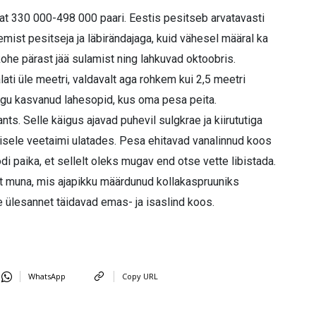
avat 330 000-498 000 paari. Eestis pesitseb arvatavasti
mist pesitseja ja läbirändajaga, kuid vähesel määral ka
 kohe pärast jää sulamist ning lahkuvad oktoobris.
lati üle meetri, valdavalt aga rohkem kui 2,5 meetri
oogu kasvanud lahesopid, kus oma pesa peita.
ts. Selle käigus ajavad puhevil sulgkrae ja kiirututiga
eisele veetaimi ulatades. Pesa ehitavad vanalinnud koos
di paika, et sellelt oleks mugav end otse vette libistada.
t muna, mis ajapikku määrdunud kollakaspruuniks
ülesannet täidavad emas- ja isaslind koos.
WhatsApp
Copy URL