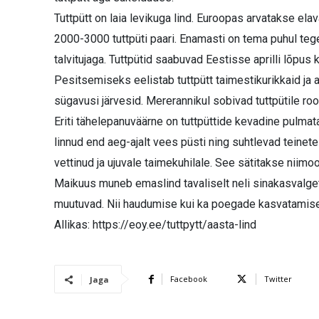
Tuttpütt on laia levikuga lind. Euroopas arvatakse el
2000-3000 tuttpüti paari. Enamasti on tema puhul tege
talvitujaga. Tuttpütid saabuvad Eestisse aprilli lõpus
Pesitsemiseks eelistab tuttpütt taimestikurikkaid ja a
sügavusi järvesid. Mererannikul sobivad tuttpütile r
Eriti tähelepanuväärne on tuttpüttide kevadine pulmatan
linnud end aeg-ajalt vees püsti ning suhtlevad teinet
vettinud ja ujuvale taimekuhilale. See sätitakse niimoo
Maikuus muneb emaslind tavaliselt neli sinakasvalge
muutuvad. Nii haudumise kui ka poegade kasvatamise 
Allikas: https://eoy.ee/tuttpytt/aasta-lind
Facebook
Twitter
Jaga