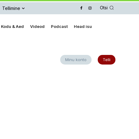
Otsi
Tellimine
Kodu & Aed
Videod
Podcast
Head isu
Minu konto
Telli