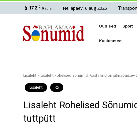
Neljapäev, 6 aug 2026
17.2
C
Transpor
Rapla
Uudised
Sport
Kuulutused
Lisaleht
Lisaleht Rohelised Sõnumid: Aasta lind on silmapaistev t
Lisaleht
RS
Lisaleht Rohelised Sõnumid
tuttpütt