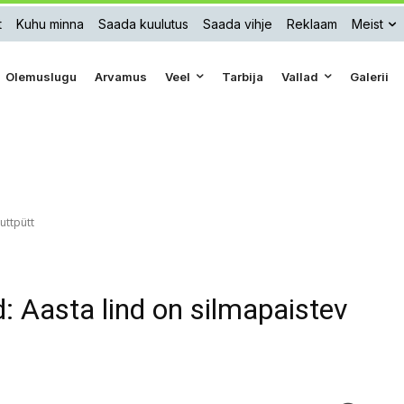
t
Kuhu minna
Saada kuulutus
Saada vihje
Reklaam
Meist
Olemuslugu
Arvamus
Veel
Tarbija
Vallad
Galerii
uttpütt
: Aasta lind on silmapaistev