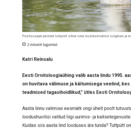
Pesitsusajal paistab tuttpütt silma oma mustaservalise sulgkrae ja mu
2
minutit lugemist
Katri Reinsalu
Eesti Ornitoloogiaühing valib aasta lindu 1995. aas
on huvitava välimuse ja käitumisega veelind, kes o
teadmised tagasihoidlikud,” ütles Eesti Ornitolo
Aasta linnu valimise eesmärk ongi ühelt poolt tutvusta
loodushuvilisi valitud liigi uurimis- ja kaitsetegevust
Kuidas siis aasta lind looduses ära tunda? Tuttpütt 