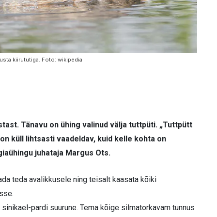
sta kiirututiga. Foto: wikipedia
tast. Tänavu on ühing valinud välja tuttpüti. „Tuttpütt
n küll lihtsasti vaadeldav, kuid kelle kohta on
ogiaühingu juhataja Margus Ots.
da teda avalikkusele ning teisalt kaasata kõiki
esse.
on sinikael-pardi suurune. Tema kõige silmatorkavam tunnus