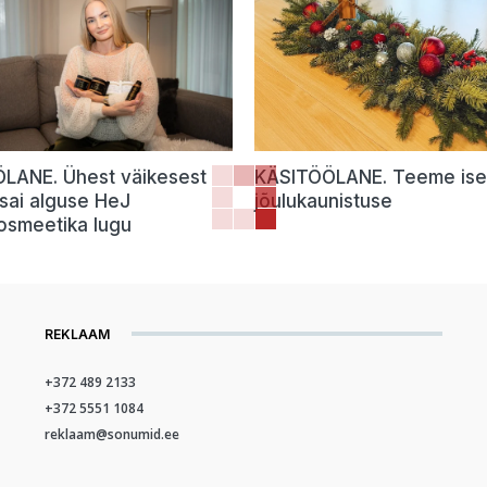
LANE. Ühest väikesest
KÄSITÖÖLANE. Teeme ise
sai alguse HeJ
jõulukaunistuse
osmeetika lugu