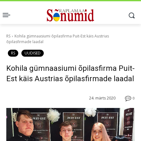
RS
Kohila gümnaasiumi õpilasfirma Puit-Est käis Austrias
õpilasfirmade laadal
RS
UUDISED
Kohila gümnaasiumi õpilasfirma Puit-
Est käis Austrias õpilasfirmade laadal
24. märts 2020
0