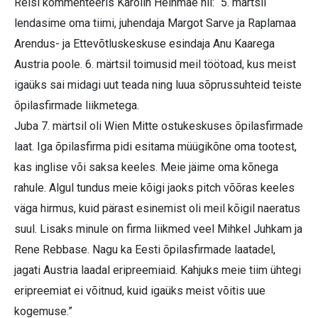
Reisi kommenteeris Kärolin Heinmäe nii: “5. märtsil
lendasime oma tiimi, juhendaja Margot Sarve ja Raplamaa
Arendus- ja Ettevõtluskeskuse esindaja Anu Kaarega
Austria poole. 6. märtsil toimusid meil töötoad, kus meist
igaüks sai midagi uut teada ning luua sõprussuhteid teiste
õpilasfirmade liikmetega.
Juba 7. märtsil oli Wien Mitte ostukeskuses õpilasfirmade
laat. Iga õpilasfirma pidi esitama müügikõne oma tootest,
kas inglise või saksa keeles. Meie jäime oma kõnega
rahule. Algul tundus meie kõigi jaoks pitch võõras keeles
väga hirmus, kuid pärast esinemist oli meil kõigil naeratus
suul. Lisaks minule on firma liikmed veel Mihkel Juhkam ja
Rene Rebbase. Nagu ka Eesti õpilasfirmade laatadel,
jagati Austria laadal eripreemiaid. Kahjuks meie tiim ühtegi
eripreemiat ei võitnud, kuid igaüks meist võitis uue
kogemuse.”