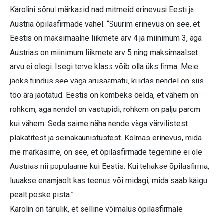
Kärolini sõnul märkasid nad mitmeid erinevusi Eesti ja
Austria õpilasfirmade vahel. “Suurim erinevus on see, et
Eestis on maksimaalne liikmete arv 4 ja miinimum 3, aga
Austrias on miinimum liikmete arv 5 ning maksimaalset
arvu ei olegi. Isegi terve klass võib olla üks firma. Meie
jaoks tundus see väga arusaamatu, kuidas nendel on siis
töö ära jaotatud. Eestis on kombeks öelda, et vähem on
rohkem, aga nendel on vastupidi, rohkem on palju parem
kui vähem. Seda saime näha nende väga värvilistest
plakatitest ja seinakaunistustest. Kolmas erinevus, mida
me märkasime, on see, et õpilasfirmade tegemine ei ole
Austrias nii populaarne kui Eestis. Kui tehakse õpilasfirma,
luuakse enamjaolt kas teenus või midagi, mida saab käigu
pealt põske pista.”
Kärolin on tänulik, et selline võimalus õpilasfirmale