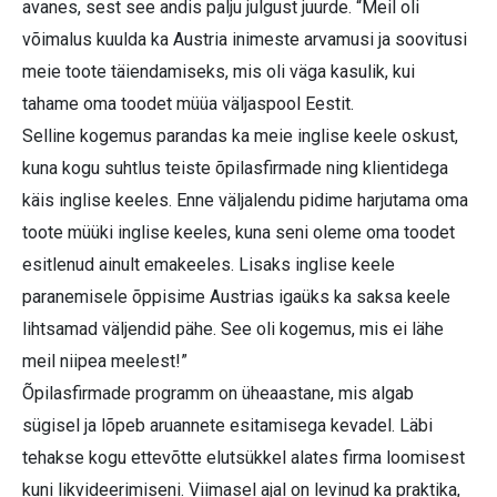
avanes, sest see andis palju julgust juurde. “Meil oli
võimalus kuulda ka Austria inimeste arvamusi ja soovitusi
meie toote täiendamiseks, mis oli väga kasulik, kui
tahame oma toodet müüa väljaspool Eestit.
Selline kogemus parandas ka meie inglise keele oskust,
kuna kogu suhtlus teiste õpilasfirmade ning klientidega
käis inglise keeles. Enne väljalendu pidime harjutama oma
toote müüki inglise keeles, kuna seni oleme oma toodet
esitlenud ainult emakeeles. Lisaks inglise keele
paranemisele õppisime Austrias igaüks ka saksa keele
lihtsamad väljendid pähe. See oli kogemus, mis ei lähe
meil niipea meelest!”
Õpilasfirmade programm on üheaastane, mis algab
sügisel ja lõpeb aruannete esitamisega kevadel. Läbi
tehakse kogu ettevõtte elutsükkel alates firma loomisest
kuni likvideerimiseni. Viimasel ajal on levinud ka praktika,