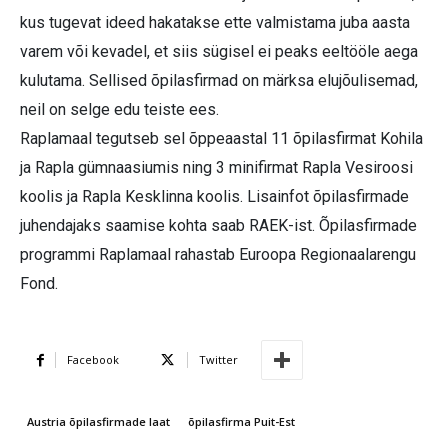
kus tugevat ideed hakatakse ette valmistama juba aasta
varem või kevadel, et siis sügisel ei peaks eeltööle aega
kulutama. Sellised õpilasfirmad on märksa elujõulisemad,
neil on selge edu teiste ees.
Raplamaal tegutseb sel õppeaastal 11 õpilasfirmat Kohila
ja Rapla gümnaasiumis ning 3 minifirmat Rapla Vesiroosi
koolis ja Rapla Kesklinna koolis. Lisainfot õpilasfirmade
juhendajaks saamise kohta saab RAEK-ist. Õpilasfirmade
programmi Raplamaal rahastab Euroopa Regionaalarengu
Fond.
Facebook
Twitter
Austria õpilasfirmade laat
õpilasfirma Puit-Est