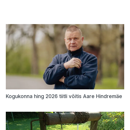
Kogukonna hing 2026 tiitli võitis Aare Hindremäe