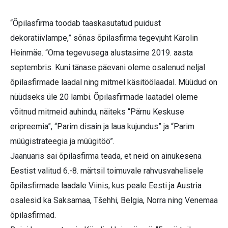
“Õpilasfirma toodab taaskasutatud puidust
dekoratiivlampe,” sõnas õpilasfirma tegevjuht Kärolin
Heinmäe. “Oma tegevusega alustasime 2019. aasta
septembris. Kuni tänase päevani oleme osalenud neljal
õpilasfirmade laadal ning mitmel käsitöölaadal. Müüdud on
nüüdseks üle 20 lambi. Õpilasfirmade laatadel oleme
võitnud mitmeid auhindu, näiteks “Pärnu Keskuse
eripreemia”, “Parim disain ja laua kujundus” ja “Parim
müügistrateegia ja müügitöö”.
Jaanuaris sai õpilasfirma teada, et neid on ainukesena
Eestist valitud 6.-8. märtsil toimuvale rahvusvahelisele
õpilasfirmade laadale Viinis, kus peale Eesti ja Austria
osalesid ka Saksamaa, Tšehhi, Belgia, Norra ning Venemaa
õpilasfirmad.