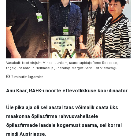
Vasakult: tootmisjuht Mihkel Juhkam, raamatupidaja Rene Rebbase,
tegevjuht Kärolin Heinmäe ja juhendaja Margot Sarv. Foto: erakogu
3
minutit lugemist
Anu Kaar,
RAEK-i noorte ettevõtlikkuse koordinaator
Üle pika aja oli sel aastal taas võimalik saata üks
maakonna õpilasfirma rahvusvahelisele
õpilasfirmade laadale kogemust saama, sel korral
mindi Austriasse.