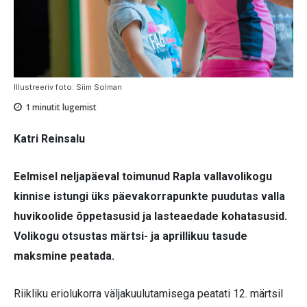
Illustreeriv foto: Siim Solman
1
minutit lugemist
Katri Reinsalu
Eelmisel neljapäeval toimunud Rapla vallavolikogu
kinnise istungi üks päevakorrapunkte puudutas valla
huvikoolide õppetasusid ja lasteaedade kohatasusid.
Volikogu otsustas märtsi- ja aprillikuu tasude
maksmine peatada.
Riikliku eriolukorra väljakuulutamisega peatati 12. märtsil