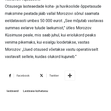
Otsusega lasteaedade koha- ja huvikoolide õppetasude
maksmine peatada jääb vallal Morozovi sõnul saamata
eeldatavasti umbes 50 000 eurot. „See mõjutab vastavas
summas eelarve tulude laekumist,” ütles Morozov.
Küsimuse peale, mis saab juhul, kui eriolukord peaks
venima pikemaks, kui esialgu loodetakse, vastas
Morozov: „Uued otsused võetakse vastu operatiivselt
vastavalt sellele, kuidas olukord kujuneb.”
Facebook
Twitter
lasteaed
Lasteaia kohatasu