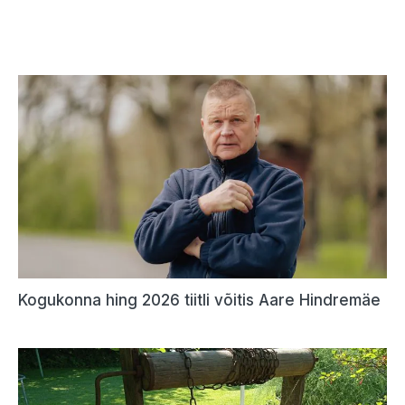
Kogukonna hing 2026 tiitli võitis Aare Hindremäe