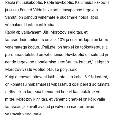
Rapla muusikakoolis, Rapla huvikoolis, Kaiu muusikakoolis
ja Juuru Eduard Vilde huvikoolis tavapärane tegevus.
Samuti on pandud vanematele südamele hoida lapsi
võimalusel lasteaiast kodus.
Rapla abivallavanem Jüri Morozov selgitas, et
lasteaedade täitumus on alla 10% ja enamik lapsi on koos
vanematega kodus. „Paljudel on hetkel ka töökatkestus ja
pere sissetulekud on vähenenud. Huvikoolid on suletud ja
nende tegevuses osalemine seetõttu takistatud,” selgitas
Morozov vastu võetud otsuse põhjuseid.
Kuigi olenevalt päevast käib lasteaias kohal 6-9% lastest,
on kohatasu maksmisest vabastatud kõik pered sõltumata
sellest, kas lasteaia teenuseid hetkel kasutatakse või
mitte. Morozov kinnitas, et vähemalt hetkel on kõik valla
lasteaiad jätkuvalt avatud ja valverühmad töötavad
vastavalt vajadusele.