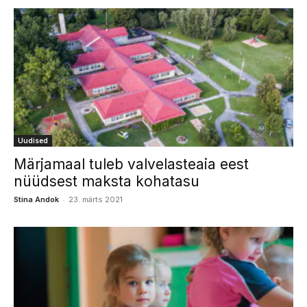
Uudised
Märjamaal tuleb valvelasteaia eest
nüüdsest maksta kohatasu
-
Stina Andok
23. märts 2021