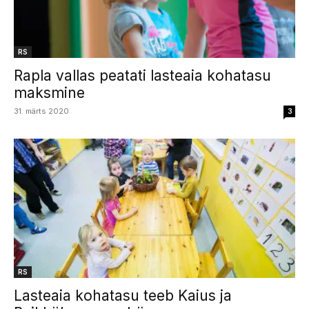
RS
Rapla vallas peatati lasteaia kohatasu
maksmine
31. märts 2020
3
RS
Lasteaia kohatasu teeb Kaius ja