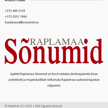
KUULUTUSED
+372 489 2133
+372 5551 1084
kuulutused@sonumid.ee
Ajaleht Raplamaa Sõnumid on kord nädalas (kolmapäeviti) ilmuv
poliitiliselt ja majanduslikult sõltumatu Raplamaa uudiseid kajastav
väljaanne.
© Nädaline OÜ 2026 | Kõik õigused kaitstud