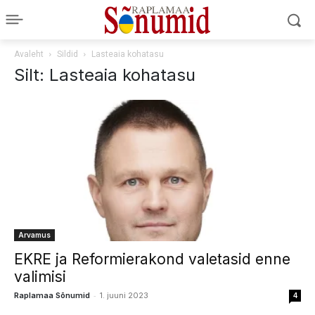
Avaleht
Sildid
Lasteaia kohatasu
Silt: Lasteaia kohatasu
Arvamus
EKRE ja Reformierakond valetasid enne
valimisi
-
Raplamaa Sõnumid
1. juuni 2023
4