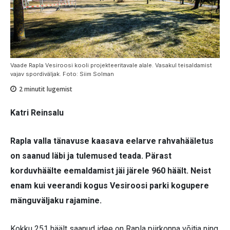
Vaade Rapla Vesiroosi kooli projekteeritavale alale. Vasakul teisaldamist
vajav spordiväljak. Foto: Siim Solman
2
minutit lugemist
Katri Reinsalu
Rapla valla tänavuse kaasava eelarve rahvahääletus
on saanud läbi ja tulemused teada. Pärast
korduvhäälte eemaldamist jäi järele 960 häält. Neist
enam kui veerandi kogus Vesiroosi parki kogupere
mänguväljaku rajamine.
Kokku 251 häält saanud idee on Rapla piirkonna võitja ning