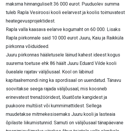
maksma hinnanguliselt 36 000 eurot. Puuduolev summa
tuleb Rapla Vesiroosi kooli eelarvest ja koolis toimuvatest
heategevusprojektidest.
Rapla valla kaasava eelarve kogumaht on 60 000. Lisaks
Rapla piirkonnale said 10 000 eurot Juuru, Kaiu ja Raikküla
piirkonna võiduideed.
Juuru piirkonnas hääletusele läinud kahest ideest kogus
suurema toetuse ehk 86 häält Juuru Eduard Vilde kooli
õuealale rajatav välijõusaal. Kool on läbinud
kapitaalremondi ning ka spordisaal on uuendatud. Tänavu
soovitakse seega rajada välijõusaal, mis koosneb
erinevatest trenažööridest, lõuatõste kangidest ja
puukoore multšist või kummimattidest. Sellega
muudetakse mitmekesisemaks Juuru kooli ja lasteaia
õpilaste liikumistunnid. Samuti on välijõusaal tänapäevane