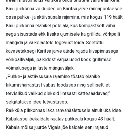
treenimisvõimalus värskes õhus teistele valla elanikele.
Kaiu piirkonna võiduidee on Karitsa järve rannapoolsesse
ossa puhke- ja aktiivsusala rajamine, mis kogus 119 häält.
Kaiu piirkonna elanikel pole ala, kus kompaktselt vaba
aega sisustada ehk lisaks ujumisele ka grillida, võrkpalli
mängida ja väikelastele tegevust leida. Seetõttu
kavasetaksegi Karitsa järve äärde rajada liivapinnasega
võrkpalliväljak, palkidest varjualused koos grillimise
võimalusega ja laste mänguväljak.
„Puhke- ja aktiivsusala rajamine tõstab elanike
liikumisharrastust vabas looduses ning selliselt, et
tervislikud valikud oleksid lihtsasti kättesaadavad,”
selgitatakse idee tutvustuses.
Raikküla piirkonnas läks rahvahääletusele ainult üks idee.
Kabalasse jõekaldale rajatav puhkeala kogus 43 häält.
Kabala mõisa juurde Vigala jõe kaldale seni rajatud