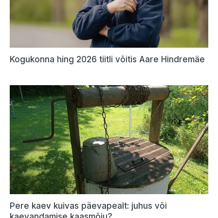
Kogukonna hing 2026 tiitli võitis Aare Hindremäe
Pere kaev kuivas päevapealt: juhus või
kaevandamise kaasmõju?