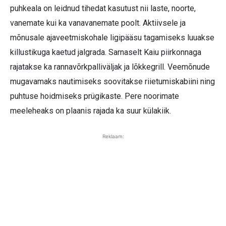
puhkeala on leidnud tihedat kasutust nii laste, noorte,
vanemate kui ka vanavanemate poolt. Aktiivsele ja
mõnusale ajaveetmiskohale ligipääsu tagamiseks luuakse
killustikuga kaetud jalgrada. Sarnaselt Kaiu piirkonnaga
rajatakse ka rannavõrkpalliväljak ja lõkkegrill. Veemõnude
mugavamaks nautimiseks soovitakse riietumiskabiini ning
puhtuse hoidmiseks prügikaste. Pere noorimate
meeleheaks on plaanis rajada ka suur külakiik.
Reklaam: