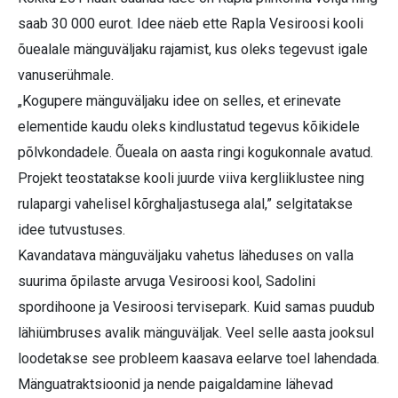
saab 30 000 eurot. Idee näeb ette Rapla Vesiroosi kooli
õuealale mänguväljaku rajamist, kus oleks tegevust igale
vanuserühmale.
„Kogupere mänguväljaku idee on selles, et erinevate
elementide kaudu oleks kindlustatud tegevus kõikidele
põlvkondadele. Õueala on aasta ringi kogukonnale avatud.
Projekt teostatakse kooli juurde viiva kergliiklustee ning
rulapargi vahelisel kõrghaljastusega alal,” selgitatakse
idee tutvustuses.
Kavandatava mänguväljaku vahetus läheduses on valla
suurima õpilaste arvuga Vesiroosi kool, Sadolini
spordihoone ja Vesiroosi tervisepark. Kuid samas puudub
lähiümbruses avalik mänguväljak. Veel selle aasta jooksul
loodetakse see probleem kaasava eelarve toel lahendada.
Mänguatraktsioonid ja nende paigaldamine lähevad