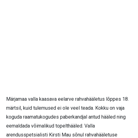
Märjamaa valla kaasava eelarve rahvahääletus lõppes 18.
märtsil, kuid tulemused ei ole veel teada. Kokku on vaja
koguda raamatukogudes paberkandjal antud hääled ning
eemaldada võimalikud topelthääled. Valla
arendusspetsialisti Kirsti Mau sõnul rahvahääletuse