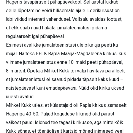
Hageris tavapäraselt pühapäevakool. Sel aastal lükkub
selle lõpetamine veidi hilisemale ajale. Leerikursust on
läbi viidud interneti vahendusel. Vallsalu avaldas lootust,
et ehk saab nüüd hakata jumalateenistusi pidama
regulaarselt igal pühapäeval.
Esimesi avalikke jumalateenistusi üle pika aja peeti ka
mujal. Näiteks EELK Rapla Maarja-Magdaleena kirikus, kus
viimane jumalateenistus enne 10. maid peeti pühapäeval,
8. märtsil. Õpetaja Mihkel Kukk tõi välja huvitava paralleeli,
et jumalateenistusi ei saanud pidada täpselt kaks kuud –
naistepäevast kuni emadepäevani. Nüüd olid kiriku uksed
uuesti avatud.
Mihkel Kukk ütles, et külastajaid oli Rapla kirikus sarnaselt
Hageriga 40-50. Paljud koguduse liikmed olid pärast
väikest pausi leidnud tee tagasi kirikusse, aga mitte kõik.
Kukk sõnas, et tõenäoliselt kartsid mõned inimesed veel