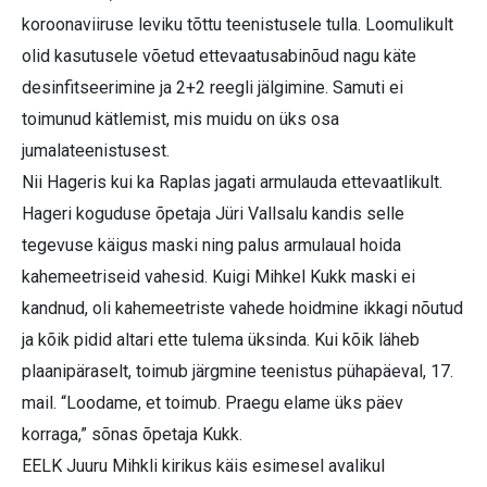
koroonaviiruse leviku tõttu teenistusele tulla. Loomulikult
olid kasutusele võetud ettevaatusabinõud nagu käte
desinfitseerimine ja 2+2 reegli jälgimine. Samuti ei
toimunud kätlemist, mis muidu on üks osa
jumalateenistusest.
Nii Hageris kui ka Raplas jagati armulauda ettevaatlikult.
Hageri koguduse õpetaja Jüri Vallsalu kandis selle
tegevuse käigus maski ning palus armulaual hoida
kahemeetriseid vahesid. Kuigi Mihkel Kukk maski ei
kandnud, oli kahemeetriste vahede hoidmine ikkagi nõutud
ja kõik pidid altari ette tulema üksinda. Kui kõik läheb
plaanipäraselt, toimub järgmine teenistus pühapäeval, 17.
mail. “Loodame, et toimub. Praegu elame üks päev
korraga,” sõnas õpetaja Kukk.
EELK Juuru Mihkli kirikus käis esimesel avalikul