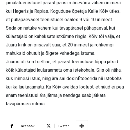
jumalateenistusel pärast pausi mõnevõrra vähem inimesi
kui Hageris ja Raplas. Koguduse õpetaja Kalle Kõiv ütles,
et pühapäevasel teenistusel osales 9 või 10 inimest.
Seda on natuke vähem kui tavapärasel pühapäeval, kui
külastajaid on kaheksateistkümne ringis. Kõiv tõi välja, et
Juuru kirik on piisavalt suur, et 20 inimest ja rohkemgi
mahuksid ohutult ja õigete vahedega istuma.
Juurus oli kord selline, et pärast teenistuse lõppu jätsid
kõik külastajad lauluraamatu oma istekohale. Siis oli näha,
kus inimesi istus, ning ära sai desinfitseerida nii istekoha
kui ka lauluraamatu. Ka Kõiv avaldas lootust, et nüüd ei pea
enam teenistusi ära jätma ja nendega saab jätkata
tavapärases rütmis.
Facebook
Twitter