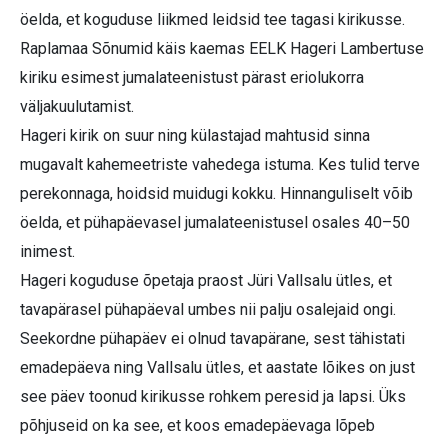
öelda, et koguduse liikmed leidsid tee tagasi kirikusse.
Raplamaa Sõnumid käis kaemas EELK Hageri Lambertuse
kiriku esimest jumalateenistust pärast eriolukorra
väljakuulutamist.
Hageri kirik on suur ning külastajad mahtusid sinna
mugavalt kahemeetriste vahedega istuma. Kes tulid terve
perekonnaga, hoidsid muidugi kokku. Hinnanguliselt võib
öelda, et pühapäevasel jumalateenistusel osales 40–50
inimest.
Hageri koguduse õpetaja praost Jüri Vallsalu ütles, et
tavapärasel pühapäeval umbes nii palju osalejaid ongi.
Seekordne pühapäev ei olnud tavapärane, sest tähistati
emadepäeva ning Vallsalu ütles, et aastate lõikes on just
see päev toonud kirikusse rohkem peresid ja lapsi. Üks
põhjuseid on ka see, et koos emadepäevaga lõpeb