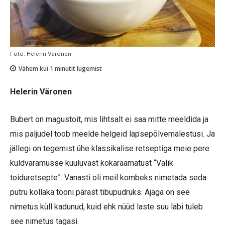
Foto: Helerin Väronen
Vähem kui 1
minutit lugemist
Helerin Väronen
Bubert on magustoit, mis lihtsalt ei saa mitte meeldida ja
mis paljudel toob meelde helgeid lapsepõlvemälestusi. Ja
jällegi on tegemist ühe klassikalise retseptiga meie pere
kuldvaramusse kuuluvast kokaraamatust “Valik
toiduretsepte”. Vanasti oli meil kombeks nimetada seda
putru kollaka tooni pärast tibupudruks. Ajaga on see
nimetus küll kadunud, kuid ehk nüüd laste suu läbi tuleb
see nimetus tagasi.