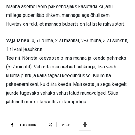
Manna asemel võib paksendajaks kasutada ka jahu,
millega puder jääb tihkem, mannaga aga õhulisem.
Huvitav on fakt, et mannas buberts on lätlaste rahvustoit.
Vaja läheb:
0,5 l piima, 2 sl mannat, 2-3 muna, 3 sl suhkrut,
1 tl vaniljesuhkrut.
Tee nii: Nõrista keevasse piima manna ja keeda pehmeks
(5-7 minutit). Vahusta munarebud suhkruga, lisa veidi
kuuma putru ja kalla tagasi keedunõusse. Kuumuta
paksenemiseni, kuid ära keeda. Maitsesta ja sega kergelt
juurde tugevaks vahuks vahustatud munavalged. Süüa
jahtunult moosi, kisselli või kompotiga.
Facebook
Twitter