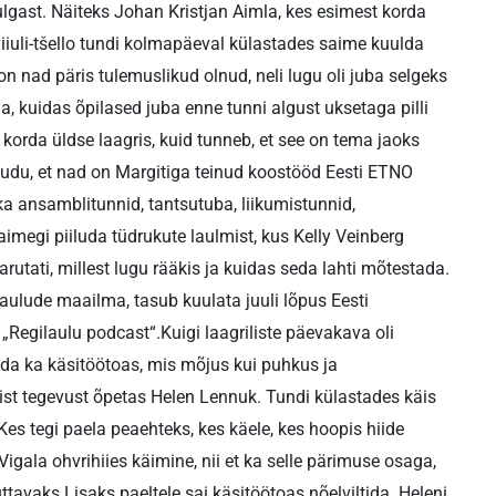
ulgast. Näiteks Johan Kristjan Aimla, kes esimest korda
iiuli-tšello tundi kolmapäeval külastades saime kuulda
n nad päris tulemuslikud olnud, neli lugu oli juba selgeks
, kuidas õpilased juba enne tunni algust uksetaga pilli
 korda üldse laagris, kuid tunneb, et see on tema jaoks
kaudu, et nad on Margitiga teinud koostööd Eesti ETNO
ka ansamblitunnid, tantsutuba, liikumistunnid,
aimegi piiluda tüdrukute laulmist, kus Kelly Veinberg
 arutati, millest lugu rääkis ja kuidas seda lahti mõtestada.
egilaulude maailma, tasub kuulata juuli lõpus Eesti
Regilaulu podcast“.Kuigi laagriliste päevakava oli
aleda ka käsitöötoas, mis mõjus kui puhkus ja
list tegevust õpetas Helen Lennuk. Tundi külastades käis
Kes tegi paela peaehteks, kes käele, kes hoopis hiide
igala ohvrihiies käimine, nii et ka selle pärimuse osaga,
ttavaks.Lisaks paeltele sai käsitöötoas nõelviltida. Heleni