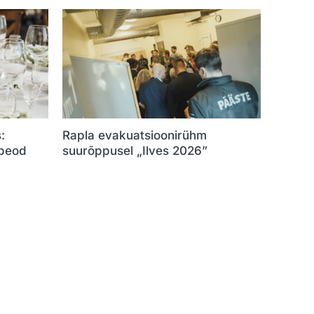
:
Rapla evakuatsioonirühm
 peod
suurõppusel „Ilves 2026”