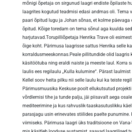
mõnigi õpetaja on sirgunud laagri endiste õpilaste h
laagrites kogutud teadmisi edasi andmas oli. Tema v
paari õpitud lugu ja Johan sõnas, et kolme päevaga o
õpitud. Kõige toredam on tema sõnul aga kuulda seda
harjutavad.Torupilliõpetaja Henrika Trave oli esimest
õige koht. Pärimusa laagrisse sattus Henrika selle 
korraldusmeeskonnas.Peale pillitundide olid laagris 
käsitöötuba ning eraldi naiste ja meeste laul. Korra s
laulis ees regilaulu „Kulla kulumine“. Pärast laulmist
Kellel soov heita pilku nii selle laulu kui ka teiste r
Pärimusmuusika Keskuse poolt ellukutsutud projekti „
võrdlemisi tihe ja tunde palju, jäi piisavalt aega os
mediteerimine ja kus rahvuslik-taaskasutuslikku käe
parasjagu usin erinevates stiilides paelte punumine. 
viimiseks. Pärimusa laagri üks traditsioone on Vana-V
mis käsitleb looduse austamist, saavad laagrilised tu