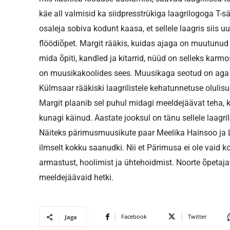
käe all valmisid ka siidpresstrükiga laagrilogoga T-sä
osaleja sobiva kodunt kaasa, et sellele laagris siis 
flöödiõpet. Margit rääkis, kuidas ajaga on muutunud p
mida õpiti, kandled ja kitarrid, nüüd on selleks karmoš
on muusikakoolides sees. Muusikaga seotud on aga 
Külmsaar rääkiski laagrilistele kehatunnetuse olul
Margit plaanib sel puhul midagi meeldejäävat teha, ko
kunagi käinud. Aastate jooksul on tänu sellele laagril
Näiteks pärimusmuusikute paar Meelika Hainsoo ja La
ilmselt kokku saanudki. Nii et Pärimusa ei ole vaid ko
armastust, hoolimist ja ühtehoidmist. Noorte õpetaja
meeldejäävaid hetki.
Facebook
Twitter
Jaga