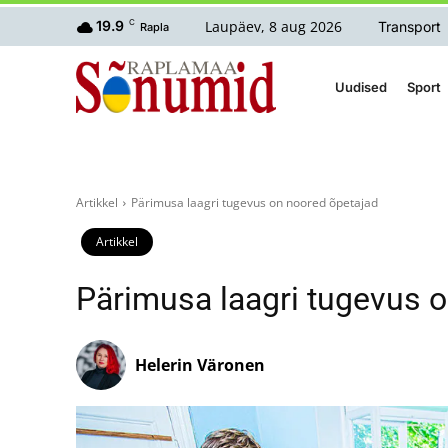
Laupäev, 8 aug 2026
19.9
C
Transport
Rapla
Uudised
Sport
Artikkel
Pärimusa laagri tugevus on noored õpetajad
Artikkel
Pärimusa laagri tugevus 
Helerin Väronen