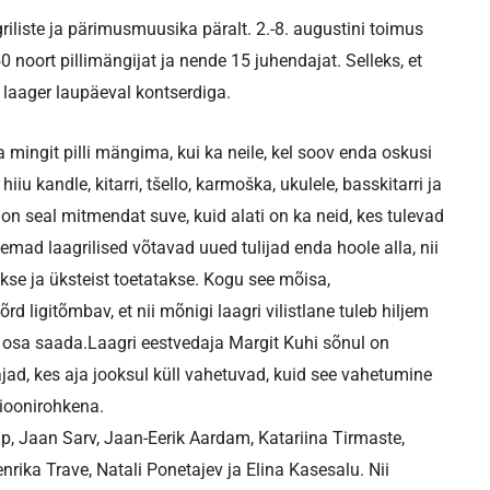
riliste ja pärimusmuusika päralt. 2.-8. augustini toimus
 noort pillimängijat ja nende 15 juhendajat. Selleks, et
 laager laupäeval kontserdiga.
 mingit pilli mängima, kui ka neile, kel soov enda oskusi
 hiiu kandle, kitarri, tšello, karmoška, ukulele, basskitarri ja
 on seal mitmendat suve, kuid alati on ka neid, kes tulevad
emad laagrilised võtavad uued tulijad enda hoole alla, nii
takse ja üksteist toetatakse. Kogu see mõisa,
 ligitõmbav, et nii mõnigi laagri vilistlane tuleb hiljem
aks osa saada.Laagri eestvedaja Margit Kuhi sõnul on
d, kes aja jooksul küll vahetuvad, kuid see vahetumine
tsioonirohkena.
ap, Jaan Sarv, Jaan-Eerik Aardam, Katariina Tirmaste,
nrika Trave, Natali Ponetajev ja Elina Kasesalu. Nii