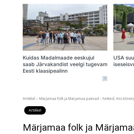
Kuidas Madalmaade eeskujul
USA suu
saab Järvakandist veelgi tugevam
iseseis
Eesti klaasipealinn
1