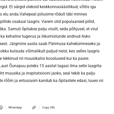
rgid. Et särgid oleksid keskkonnasäästlikud, võttis iga
uus elu anda.Vahepeal piilusime rõdult läbi minnes
illide osakaal laagris. Varem olid populaarsed pillid,
ka. Samuti õpitakse palju viiulit, seda põhjusel, et viiul
ka kehaline tugevus ja liikumistunde andnud Asko
isusest. Järgmine aasta saab Pärimusa kahekümneseks ja
kku kutsuda võimalikult paljud neist, kes selles laagris
e tekkinud nii muusikalisi koosluseid kui ka paare.
uri Õunapuu poleks 15 aastat tagasi ilma selle laagrita
ht muusika ja inspiratsiooni jaoks, seal tekib ka palju
te rõõm ja entusiasm kandub ka õpilastele edasi, luues nii
WhatsApp
Copy URL