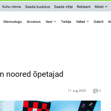
Kuhu minna
Saada kuulutus
Saada vihje
Reklaam
Meist
Olemuslugu
Arvamus
Veel
Tarbija
Vallad
Galerii
K
on noored õpetajad
11. aug 2020
0