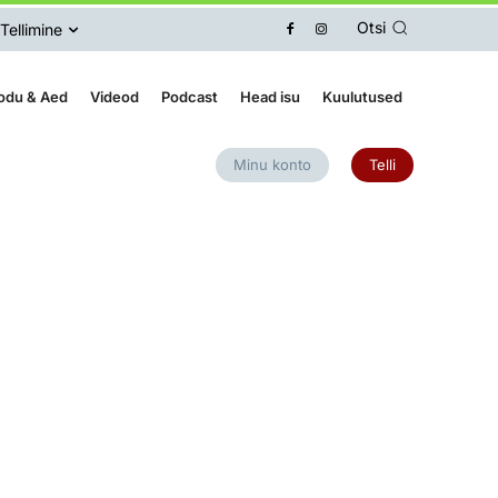
Otsi
Tellimine
odu & Aed
Videod
Podcast
Head isu
Kuulutused
Minu konto
Telli