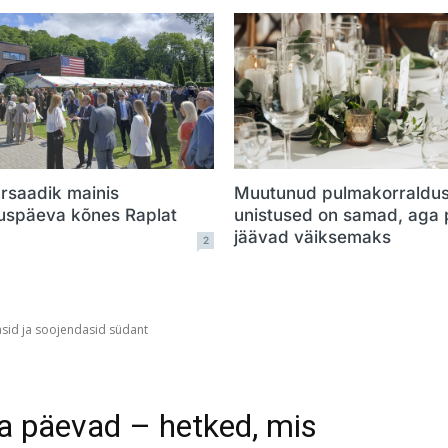
rsaadik mainis
Muutunud pulmakorraldus
vuspäeva kõnes Raplat
unistused on samad, aga
jäävad väiksemaks
2