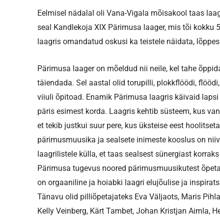
Eelmisel nädalal oli Vana-Vigala mõisakool taas laag
seal Kandlekoja XIX Pärimusa laager, mis tõi kokku 50
laagris omandatud oskusi ka teistele näidata, lõppes
Pärimusa laager on mõeldud nii neile, kel tahe õppida
täiendada. Sel aastal olid torupilli, plokkflöödi, flöödi,
viiuli õpitoad. Enamik Pärimusa laagris käivaid lapsi
päris esimest korda. Laagris kehtib süsteem, kus van
et tekib justkui suur pere, kus üksteise eest hoolitse
pärimusmuusika ja sealsete inimeste kooslus on niivõrd
laagrilistele külla, et taas sealsest sünergiast korr
Pärimusa tugevus noored pärimusmuusikutest õpetaja
on orgaaniline ja hoiabki laagri elujõulise ja inspira
Tänavu olid pilliõpetajateks Eva Väljaots, Maris Pihl
Kelly Veinberg, Kärt Tambet, Johan Kristjan Aimla, He