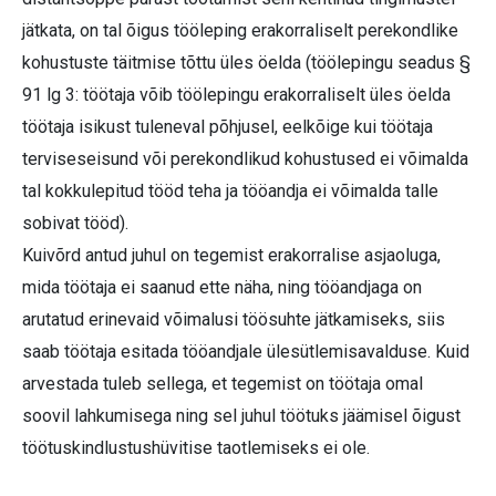
jätkata, on tal õigus tööleping erakorraliselt perekondlike
kohustuste täitmise tõttu üles öelda (töölepingu seadus §
91 lg 3: töötaja võib töölepingu erakorraliselt üles öelda
töötaja isikust tuleneval põhjusel, eelkõige kui töötaja
terviseseisund või perekondlikud kohustused ei võimalda
tal kokkulepitud tööd teha ja tööandja ei võimalda talle
sobivat tööd).
Kuivõrd antud juhul on tegemist erakorralise asjaoluga,
mida töötaja ei saanud ette näha, ning tööandjaga on
arutatud erinevaid võimalusi töösuhte jätkamiseks, siis
saab töötaja esitada tööandjale ülesütlemisavalduse. Kuid
arvestada tuleb sellega, et tegemist on töötaja omal
soovil lahkumisega ning sel juhul töötuks jäämisel õigust
töötuskindlustushüvitise taotlemiseks ei ole.