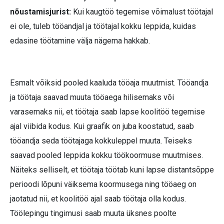
nõustamisjurist:
Kui kaugtöö tegemise võimalust töötajal
ei ole, tuleb tööandjal ja töötajal kokku leppida, kuidas
edasine töötamine välja nägema hakkab.
Esmalt võiksid pooled kaaluda tööaja muutmist. Tööandja
ja töötaja saavad muuta tööaega hilisemaks või
varasemaks nii, et töötaja saab lapse koolitöö tegemise
ajal viibida kodus. Kui graafik on juba koostatud, saab
tööandja seda töötajaga kokkuleppel muuta. Teiseks
saavad pooled leppida kokku töökoormuse muutmises.
Näiteks selliselt, et töötaja töötab kuni lapse distantsõppe
perioodi lõpuni väiksema koormusega ning tööaeg on
jaotatud nii, et koolitöö ajal saab töötaja olla kodus.
Töölepingu tingimusi saab muuta üksnes poolte