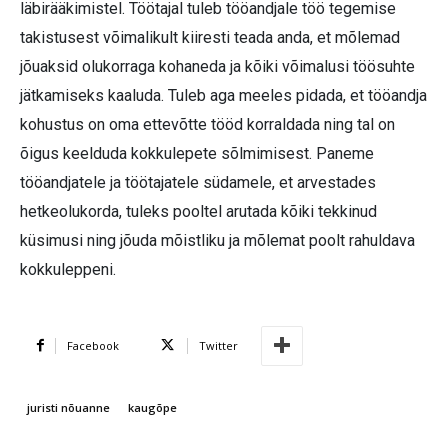
läbirääkimistel. Töötajal tuleb tööandjale töö tegemise
takistusest võimalikult kiiresti teada anda, et mõlemad
jõuaksid olukorraga kohaneda ja kõiki võimalusi töösuhte
jätkamiseks kaaluda. Tuleb aga meeles pidada, et tööandja
kohustus on oma ettevõtte tööd korraldada ning tal on
õigus keelduda kokkulepete sõlmimisest. Paneme
tööandjatele ja töötajatele südamele, et arvestades
hetkeolukorda, tuleks pooltel arutada kõiki tekkinud
küsimusi ning jõuda mõistliku ja mõlemat poolt rahuldava
kokkuleppeni.
Facebook
Twitter
juristi nõuanne
kaugõpe