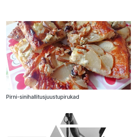
Pirni-sinihallitusjuustupirukad