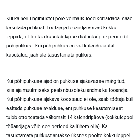
Kui ka neil tingimustel pole võimalik tööd korraldada, saab
kasutada puhkust. Töötaja ja tööandja võivad kokku
leppida, et töötaja kasutab lapse distantsõppe perioodil
põhipuhkust. Kui põhipuhkus on sel kalendriaastal
kasutatud, jääb üle tasustamata puhkus.
Kui põhipuhkuse ajad on puhkuse ajakavasse märgitud,
siis aja muutmiseks peab nõusoleku andma ka tööandja.
Kui põhipuhkuse ajakava koostatud ei ole, saab töötaja küll
esitada puhkuse avalduse, ent puhkuse kasutamisest
tuleb ette teatada vähemalt 14 kalendripäeva (kokkuleppel
tööandjaga võib see periood ka lühem olla). Ka
tasustamata puhkust antakse üksnes poolte kokkuleppel.