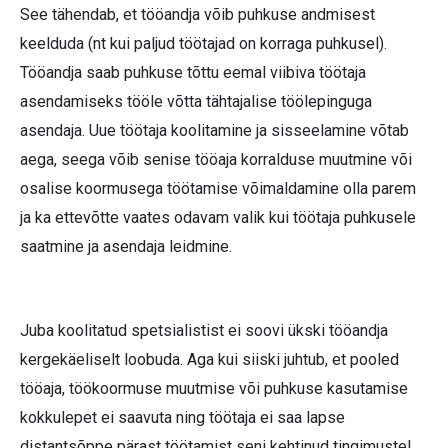
See tähendab, et tööandja võib puhkuse andmisest
keelduda (nt kui paljud töötajad on korraga puhkusel).
Tööandja saab puhkuse tõttu eemal viibiva töötaja
asendamiseks tööle võtta tähtajalise töölepinguga
asendaja. Uue töötaja koolitamine ja sisseelamine võtab
aega, seega võib senise tööaja korralduse muutmine või
osalise koormusega töötamise võimaldamine olla parem
ja ka ettevõtte vaates odavam valik kui töötaja puhkusele
saatmine ja asendaja leidmine.
Juba koolitatud spetsialistist ei soovi ükski tööandja
kergekäeliselt loobuda. Aga kui siiski juhtub, et pooled
tööaja, töökoormuse muutmise või puhkuse kasutamise
kokkulepet ei saavuta ning töötaja ei saa lapse
distantsõppe pärast töötamist seni kehtinud tingimustel