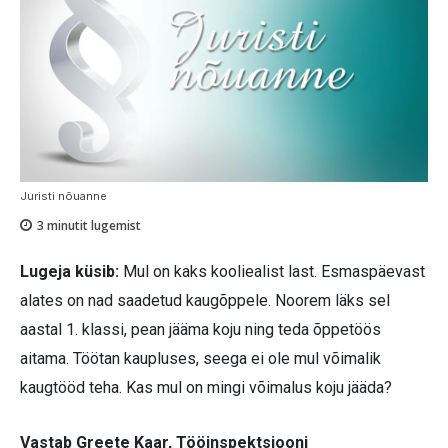
Juristi nõuanne
3
minutit lugemist
Lugeja küsib:
Mul on kaks kooliealist last. Esmaspäevast
alates on nad saadetud kaugõppele. Noorem läks sel
aastal 1. klassi, pean jääma koju ning teda õppetöös
aitama. Töötan kaupluses, seega ei ole mul võimalik
kaugtööd teha. Kas mul on mingi võimalus koju jääda?
Vastab Greete Kaar, Tööinspektsiooni