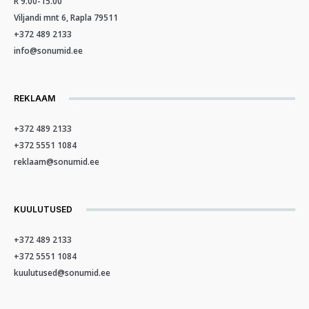
R 9.00-15.00
Viljandi mnt 6, Rapla 79511
+372 489 2133
info@sonumid.ee
REKLAAM
+372 489 2133
+372 5551 1084
reklaam@sonumid.ee
KUULUTUSED
+372 489 2133
+372 5551 1084
kuulutused@sonumid.ee