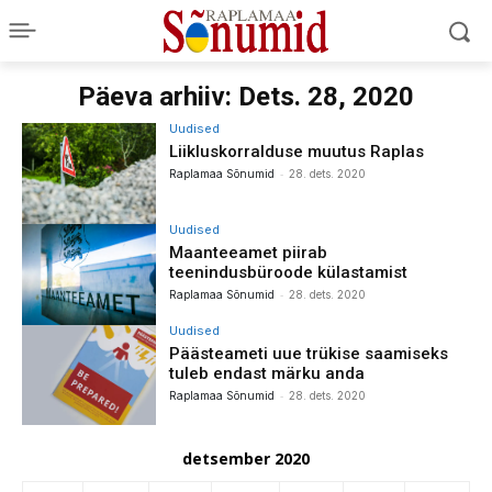
Päeva arhiiv: Dets. 28, 2020
Uudised
Liikluskorralduse muutus Raplas
-
Raplamaa Sõnumid
28. dets. 2020
Uudised
Maanteeamet piirab
teenindusbüroode külastamist
-
Raplamaa Sõnumid
28. dets. 2020
Uudised
Päästeameti uue trükise saamiseks
tuleb endast märku anda
-
Raplamaa Sõnumid
28. dets. 2020
detsember 2020