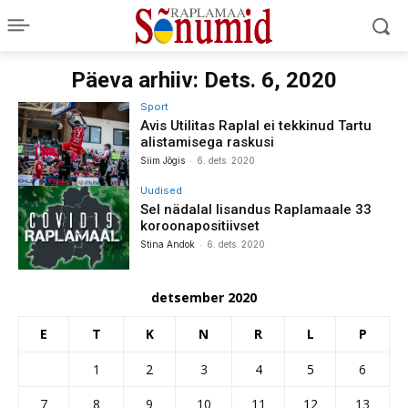
Päeva arhiiv: Dets. 6, 2020
Sport
Avis Utilitas Raplal ei tekkinud Tartu
alistamisega raskusi
-
Siim Jõgis
6. dets. 2020
Uudised
Sel nädalal lisandus Raplamaale 33
koroonapositiivset
-
Stina Andok
6. dets. 2020
detsember 2020
E
T
K
N
R
L
P
1
2
3
4
5
6
7
8
9
10
11
12
13