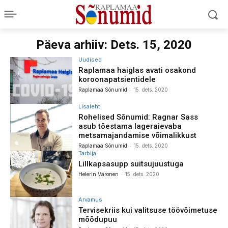
Päeva arhiiv: Dets. 15, 2020
Uudised
Raplamaa haiglas avati osakond
koroonapatsientidele
-
Raplamaa Sõnumid
15. dets. 2020
Lisaleht
Rohelised Sõnumid: Ragnar Sass
asub tõestama lageraievaba
metsamajandamise võimalikkust
-
Raplamaa Sõnumid
15. dets. 2020
Tarbija
Lillkapsasupp suitsujuustuga
-
Helerin Väronen
15. dets. 2020
Arvamus
Tervisekriis kui valitsuse töövõimetuse
mõõdupuu