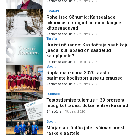
-
Raplamaa Sõnumid
15. dets. 2020
Lisaleht
Rohelised Sõnumid: Kaitsealadel
liikumise piirangud on nüüd kõigile
kättesaadavad
-
Raplamaa Sõnumid
15. dets. 2020
Tarbija
Juristi nõuanne: Kas töötaja saab koju
jääda, kui lapsed on saadetud
kaugõppele?
-
Raplamaa Sõnumid
15. dets. 2020
Sport
Rapla maakonna 2020. aasta
parimate koolisportlaste tulemused
-
Raplamaa Sõnumid
15. dets. 2020
Uudised
Testostlemise tulemus – 39 protsenti
müügikohtadest dokumenti ei küsinud
-
Siim Jõgis
15. dets. 2020
Sport
Märjamaa jõutõstjatelt võimas punkt
raskele aastale