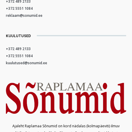
+372 489 2133
+372 5551 1084
reklaam@sonumid.ee
KUULUTUSED
+372 489 2133
+372 5551 1084
kuulutused@sonumid.ee
Ajaleht Raplamaa Sõnumid on kord nädalas (kolmapäeviti) ilmuv