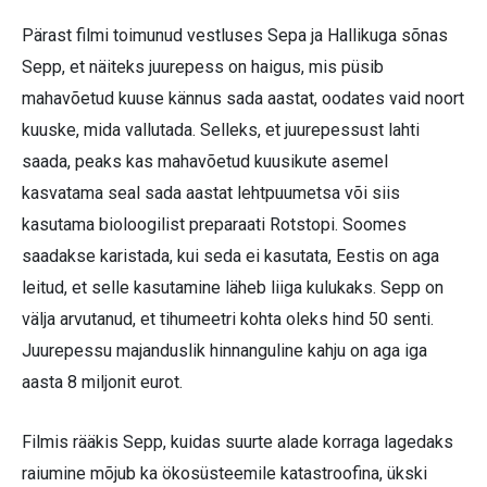
Pärast filmi toimunud vestluses Sepa ja Hallikuga sõnas
Sepp, et näiteks juurepess on haigus, mis püsib
mahavõetud kuuse kännus sada aastat, oodates vaid noort
kuuske, mida vallutada. Selleks, et juurepessust lahti
saada, peaks kas mahavõetud kuusikute asemel
kasvatama seal sada aastat lehtpuumetsa või siis
kasutama bioloogilist preparaati Rotstopi. Soomes
saadakse karistada, kui seda ei kasutata, Eestis on aga
leitud, et selle kasutamine läheb liiga kulukaks. Sepp on
välja arvutanud, et tihumeetri kohta oleks hind 50 senti.
Juurepessu majanduslik hinnanguline kahju on aga iga
aasta 8 miljonit eurot.
Filmis rääkis Sepp, kuidas suurte alade korraga lagedaks
raiumine mõjub ka ökosüsteemile katastroofina, ükski