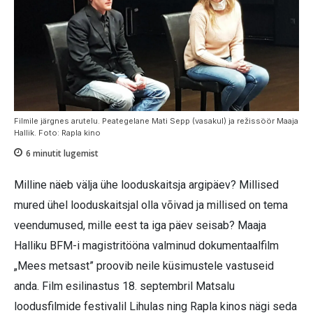
Filmile järgnes arutelu. Peategelane Mati Sepp (vasakul) ja režissöör Maaja
Hallik. Foto: Rapla kino
6
minutit lugemist
Milline näeb välja ühe looduskaitsja argipäev? Millised
mured ühel looduskaitsjal olla võivad ja millised on tema
veendumused, mille eest ta iga päev seisab? Maaja
Halliku BFM-i magistritööna valminud dokumentaalfilm
„Mees metsast” proovib neile küsimustele vastuseid
anda. Film esilinastus 18. septembril Matsalu
loodusfilmide festivalil Lihulas ning Rapla kinos nägi seda