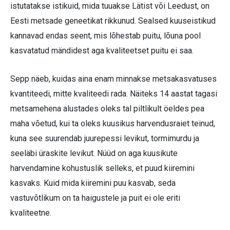
istutatakse istikuid, mida tuuakse Lätist või Leedust, on
Eesti metsade geneetikat rikkunud. Sealsed kuuseistikud
kannavad endas seent, mis lõhestab puitu, lõuna pool
kasvatatud mändidest aga kvaliteetset puitu ei saa.
Sepp näeb, kuidas aina enam minnakse metsakasvatuses
kvantiteedi, mitte kvaliteedi rada. Näiteks 14 aastat tagasi
metsamehena alustades oleks tal piltlikult öeldes pea
maha võetud, kui ta oleks kuusikus harvendusraiet teinud,
kuna see suurendab juurepessi levikut, tormimurdu ja
seeläbi üraskite levikut. Nüüd on aga kuusikute
harvendamine kohustuslik selleks, et puud kiiremini
kasvaks. Kuid mida kiiremini puu kasvab, seda
vastuvõtlikum on ta haigustele ja puit ei ole eriti
kvaliteetne.