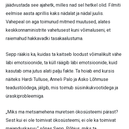
jäädvustada see ajahetk, milles nad sel hetkel olid. Filmiti
eelmise aasta aprillis kaks nädalat ja nädal juulis.
Vahepeal on aga toimunud mitmed muutused, alates
keskkonnaministrite vahetusest kuni võimaluseni, et
raiemahud hakkavadki tasakaalustuma.
Sepp rääkis ka, kuidas ta kaitseb loodust võimalikult vähe
läbi emotsioonide, ta küll räägib läbi emotsioonide, kuid
kasutab oma jutus alati palju fakte. Ta hoiab end kursis
näiteks Hardi Tulluse, Anneli Palo ja Asko Lõhmuse
teadustöödega, jälgib, mis toimub süsinikukvootidega ja
üraskiprobleemiga.
„Miks ma metsamehena muretsen ökosüsteemi pärast?
Sest kui ei ole toimivat ökosüsteemi, ei ole ka toimivat
majanduskasvu,“ sõnas Sepp. Põhjus, miks ta