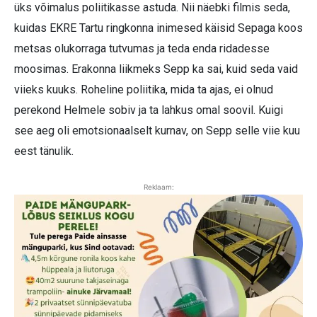
üks võimalus poliitikasse astuda. Nii näebki filmis seda,
kuidas EKRE Tartu ringkonna inimesed käisid Sepaga koos
metsas olukorraga tutvumas ja teda enda ridadesse
moosimas. Erakonna liikmeks Sepp ka sai, kuid seda vaid
viieks kuuks. Roheline poliitika, mida ta ajas, ei olnud
perekond Helmele sobiv ja ta lahkus omal soovil. Kuigi
see aeg oli emotsionaalselt kurnav, on Sepp selle viie kuu
eest tänulik.
Reklaam: