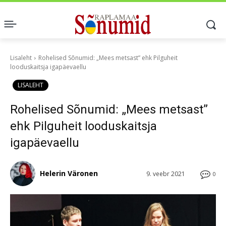
Lisaleht
Rohelised Sõnumid: „Mees metsast” ehk Pilguheit
looduskaitsja igapäevaellu
LISALEHT
Rohelised Sõnumid: „Mees metsast”
ehk Pilguheit looduskaitsja
igapäevaellu
Helerin Väronen
9. veebr 2021
0