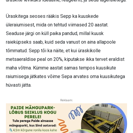
Üraskitega seoses rääkis Sepp ka kuuskede
üleraiumisest, mida on tehtud viimased 20 aastat.
Seaduse järgi on küll paika pandud, millal kuusk
raieküpseks saab, kuid seda vanust on aina allapoole
tõmmatud. Sepp tõi ka näite, et kui üraskikolle
metsaeraldise peal on 20%, kiputakse ikka tervet eraldist
maha võtma. Kümme aastat samas tempos kuusikute
raiumisega jätkates võime Sepa arvates oma kuusikutega
hüvasti jätta.
Reklaam: