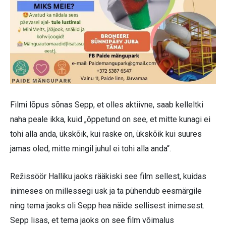
Filmi lõpus sõnas Sepp, et olles aktiivne, saab kelleltki
naha peale ikka, kuid „õppetund on see, et mitte kunagi ei
tohi alla anda, ükskõik, kui raske on, ükskõik kui suures
jamas oled, mitte mingil juhul ei tohi alla anda“.
Režissöör Halliku jaoks rääkiski see film sellest, kuidas
inimeses on millessegi usk ja ta pühendub eesmärgile
ning tema jaoks oli Sepp hea näide sellisest inimesest.
Sepp lisas, et tema jaoks on see film võimalus