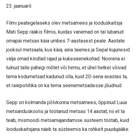
23. jaanuaril.
Filmi peategelaseks olev metsamees ja looduskaitsja
Mati Sepp rääkis filmis, kuidas vanemad on tal lubanud
omapäi metsas käia umbes 7-aastasest peale. Aastate
jooksul metsaala, kus käia, aina laienes ja Sepal kujunesid
välja omad kindlad rajad ja kukeseenekohad. Noorena ei
tulnud talle pähegi mõtet või hirmu, et ühel hetkel võivad
tema kodumetsad kadunud olla, kuid 20-sena avastas ta,
et raiepoliitika on ka tema seenemetsadesse jõudnud.
Sepp on kolmanda põlvkonna metsamees, õppinud Luua
metsanduskoolis ja töötanud metsas 14 aastat, nii et ta
teab, mismoodi metsamajandamise süsteem töötab, kuid
looduskaitsjana näeb ta süsteemis ka rohkelt puudujääke.