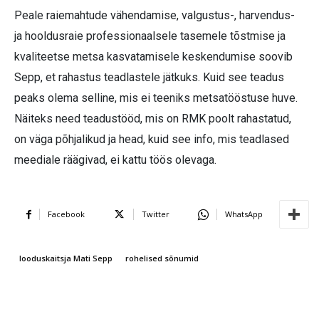
Peale raiemahtude vähendamise, valgustus-, harvendus-
ja hooldusraie professionaalsele tasemele tõstmise ja
kvaliteetse metsa kasvatamisele keskendumise soovib
Sepp, et rahastus teadlastele jätkuks. Kuid see teadus
peaks olema selline, mis ei teeniks metsatööstuse huve.
Näiteks need teadustööd, mis on RMK poolt rahastatud,
on väga põhjalikud ja head, kuid see info, mis teadlased
meediale räägivad, ei kattu töös olevaga.
Facebook
Twitter
WhatsApp
looduskaitsja Mati Sepp
rohelised sõnumid