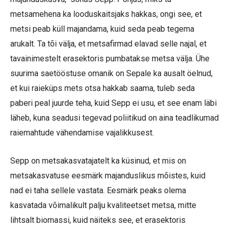
metsamehena ka looduskaitsjaks hakkas, ongi see, et
metsi peab küll majandama, kuid seda peab tegema
arukalt. Ta tõi välja, et metsafirmad elavad selle najal, et
tavainimestelt erasektoris pumbatakse metsa välja. Ühe
suurima saetööstuse omanik on Sepale ka ausalt öelnud,
et kui raieküps mets otsa hakkab saama, tuleb seda
paberi peal juurde teha, kuid Sepp ei usu, et see enam läbi
läheb, kuna seadusi tegevad poliitikud on aina teadlikumad
raiemahtude vähendamise vajalikkusest.
Sepp on metsakasvatajatelt ka küsinud, et mis on
metsakasvatuse eesmärk majanduslikus mõistes, kuid
nad ei taha sellele vastata. Eesmärk peaks olema
kasvatada võimalikult palju kvaliteetset metsa, mitte
lihtsalt biomassi, kuid näiteks see, et erasektoris