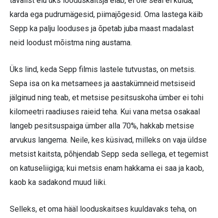
tavalist elu üks looduskaitsja elab, ei ole seal ei kulda,
karda ega pudrumägesid, piimajõgesid. Oma lastega käib
Sepp ka palju looduses ja õpetab juba maast madalast
neid loodust mõistma ning austama.
Üks lind, keda Sepp filmis lastele tutvustas, on metsis.
Sepa isa on ka metsamees ja aastakümneid metsiseid
jälginud ning teab, et metsise pesitsuskoha ümber ei tohi
kilomeetri raadiuses raieid teha. Kui vana metsa osakaal
langeb pesitsuspaiga ümber alla 70%, hakkab metsise
arvukus langema. Neile, kes küsivad, milleks on vaja üldse
metsist kaitsta, põhjendab Sepp seda sellega, et tegemist
on katuseliigiga; kui metsis enam hakkama ei saa ja kaob,
kaob ka sadakond muud liiki.
Selleks, et oma hääl looduskaitses kuuldavaks teha, on