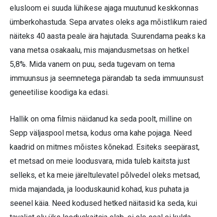
elusloom ei suuda lühikese ajaga muutunud keskkonnas
ümberkohastuda. Sepa arvates oleks aga mõistlikum raied
näiteks 40 aasta peale ära hajutada. Suurendama peaks ka
vana metsa osakaalu, mis majandusmetsas on hetkel
5,8%. Mida vanem on puu, seda tugevam on tema
immuunsus ja seemnetega pärandab ta seda immuunsust
geneetilise koodiga ka edasi.
Hallik on oma filmis näidanud ka seda poolt, milline on
Sepp väljaspool metsa, kodus oma kahe pojaga. Need
kaadrid on mitmes mõistes kõnekad. Esiteks seepärast,
et metsad on meie loodusvara, mida tuleb kaitsta just
selleks, et ka meie järeltulevatel põlvedel oleks metsad,
mida majandada, ja looduskaunid kohad, kus puhata ja
seenel käia. Need kodused hetked näitasid ka seda, kui