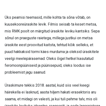
Üks peamisi teemasid, mille kohta ta sõna võtab, on
kuusekooreüraskite levik. Filmis seisab ta keset metsa,
mis RMK poolt on märgitud üraskite leviku kantsiks. Sepa
sõnul on praeguste raietega, millega justkui on metsa
üraskite eest proovitud kaitsta, tehtud kõik selleks, et
puud hakkaksid tormi käes murduma ja oleksid üraskitele
veelgi meelepärasemad. Oleks õigel hetkel kasutatud
feromoonpüüniseid ja püünisepuid, oleks loodus ise
probleemist jagu saanud.
Üraskimure tekkis 2018. aastal, kuid siis veel keegi
häirekella ei lasknud, aasta hiljem hakati erasektoris aru
saama, et midagi on valesti, ja kui tuli pehme talv, mis oli
üraskite levikuks ideaalne, reageeriti, ja seda lageraietega.