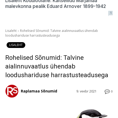
Lisaleht Koduloolane: Kaitseliidu Märjamaa
malevkonna pealik Eduard Arnover 1899-1942
1