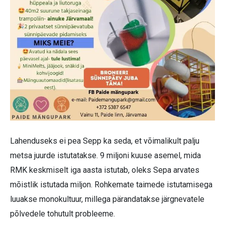
Lahenduseks ei pea Sepp ka seda, et võimalikult palju
metsa juurde istutatakse. 9 miljoni kuuse asemel, mida
RMK keskmiselt iga aasta istutab, oleks Sepa arvates
mõistlik istutada miljon. Rohkemate taimede istutamisega
luuakse monokultuur, millega pärandatakse järgnevatele
põlvedele tohutult probleeme.