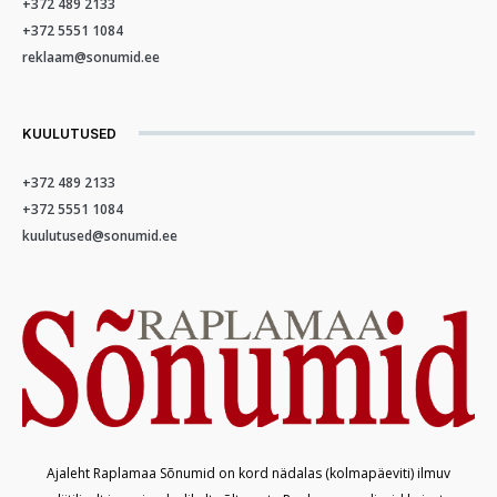
+372 489 2133
+372 5551 1084
reklaam@sonumid.ee
KUULUTUSED
+372 489 2133
+372 5551 1084
kuulutused@sonumid.ee
Ajaleht Raplamaa Sõnumid on kord nädalas (kolmapäeviti) ilmuv