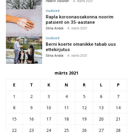
-
Helerin Väronen
4. märts 2021
Uudised
Rapla koroonaosakonna noorim
patsient on 35-aastane
-
Stina Andok
4. märts 2021
Uudised
Berni koerte omanikke tabab uus
ettekirjutus
-
Stina Andok
4. märts 2021
märts 2021
E
T
K
N
R
L
P
1
2
3
4
5
6
7
8
9
10
11
12
13
14
15
16
17
18
19
20
21
22
23
24
25
26
27
28