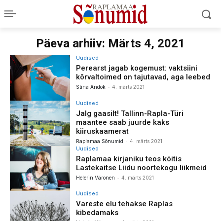
Päeva arhiiv: Märts 4, 2021
Uudised
Perearst jagab kogemust: vaktsiini
kõrvaltoimed on tajutavad, aga leebed
-
Stina Andok
4. märts 2021
Uudised
Jalg gaasilt! Tallinn-Rapla-Türi
maantee saab juurde kaks
kiiruskaamerat
-
Raplamaa Sõnumid
4. märts 2021
Uudised
Raplamaa kirjaniku teos köitis
Lastekaitse Liidu noortekogu liikmeid
-
Helerin Väronen
4. märts 2021
Uudised
Vareste elu tehakse Raplas
kibedamaks