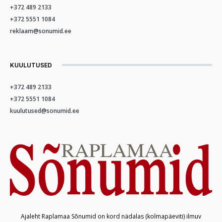
+372 489 2133
+372 5551 1084
reklaam@sonumid.ee
KUULUTUSED
+372 489 2133
+372 5551 1084
kuulutused@sonumid.ee
Ajaleht Raplamaa Sõnumid on kord nädalas (kolmapäeviti) ilmuv