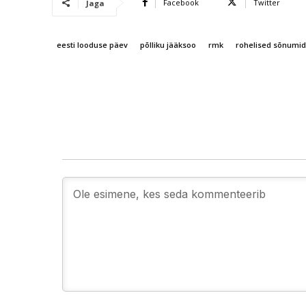
Facebook
Twitter
Jaga
eesti looduse päev
põlliku jääksoo
rmk
rohelised sõnumid