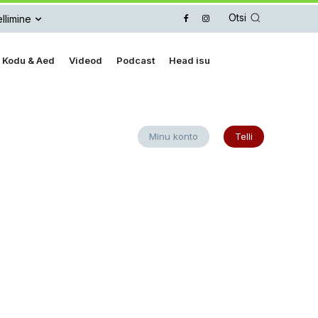
Otsi
llimine
Kodu & Aed
Videod
Podcast
Head isu
Minu konto
Telli