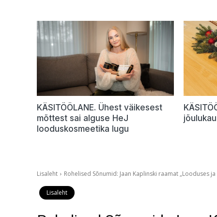
KÄSITÖÖLANE. Ühest väikesest
KÄSITÖÖ
mõttest sai alguse HeJ
jõulukau
looduskosmeetika lugu