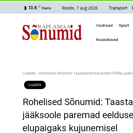
Reede, 7 aug 2026
13.8
C
Transport
Rapla
Uudised
Sport
Kuulutused
Lisaleht
Rohelised Sõnumid: Taastamistööd andsid Põlliku jääks
Lisaleht
Rohelised Sõnumid: Taasta
jääksoole paremad eelduse
elupaigaks kujunemisel