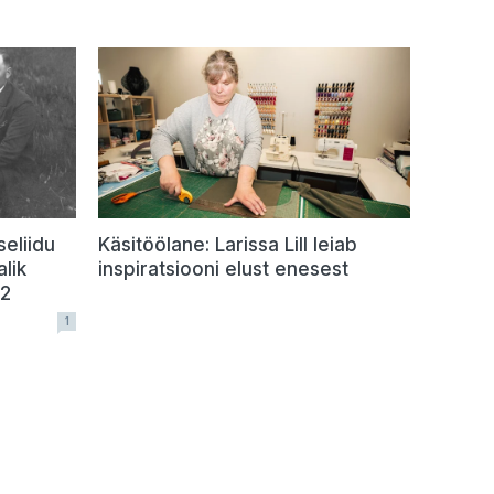
seliidu
Käsitöölane: Larissa Lill leiab
lik
inspiratsiooni elust enesest
42
1