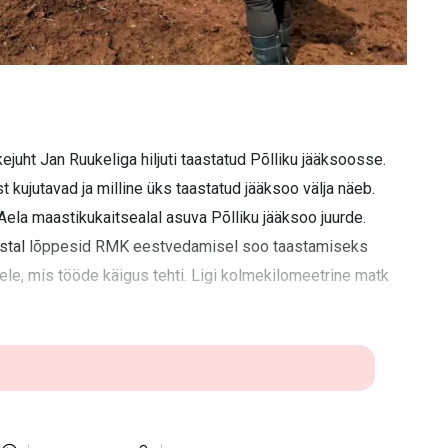
uht Jan Ruukeliga hiljuti taastatud Põlliku jääksoosse.
kujutavad ja milline üks taastatud jääksoo välja näeb.
a maastikukaitsealal asuva Põlliku jääksoo juurde.
stal
lõppesid RMK eestvedamisel soo taastamiseks
tele, mis tööde käigus tehti. Ligi kolmekilomeetrine matk