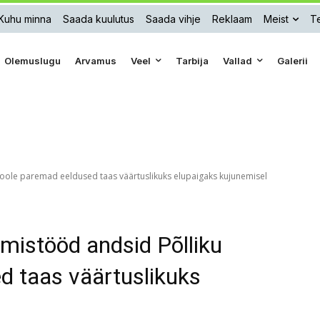
Kuhu minna
Saada kuulutus
Saada vihje
Reklaam
Meist
Te
Olemuslugu
Arvamus
Veel
Tarbija
Vallad
Galerii
oole paremad eeldused taas väärtuslikuks elupaigaks kujunemisel
mistööd andsid Põlliku
d taas väärtuslikuks