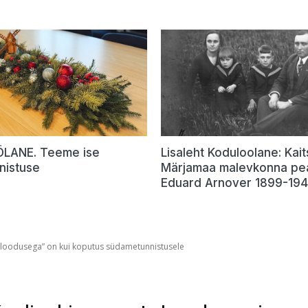
LANE. Teeme ise
Lisaleht Koduloolane: Kait
nistuse
Märjamaa malevkonna pea
Eduard Arnover 1899-19