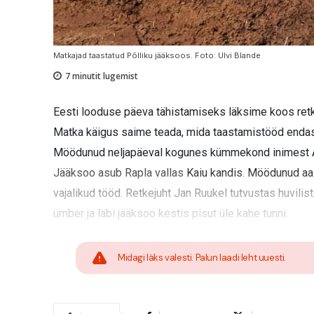
Matkajad taastatud Põlliku jääksoos. Foto: Ulvi Blande
7
minutit lugemist
Eesti looduse päeva tähistamiseks läksime koos retkej
Matka käigus saime teada, mida taastamistööd endast 
Möödunud neljapäeval kogunes kümmekond inimest Ael
Jääksoo asub Rapla vallas
Kaiu kandis
.
Möödunud aa
vajalikud tööd. Retkejuht Jan Ruukel tutvustas huvilis
ümber ja läbi jääksoo kestis pisut üle kahe tunni.
Midagi läks valesti. Palun laadi leht uuesti.