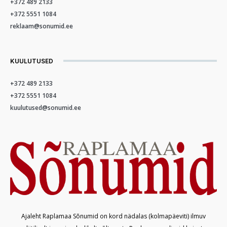
+372 489 2133
+372 5551 1084
reklaam@sonumid.ee
KUULUTUSED
+372 489 2133
+372 5551 1084
kuulutused@sonumid.ee
Ajaleht Raplamaa Sõnumid on kord nädalas (kolmapäeviti) ilmuv