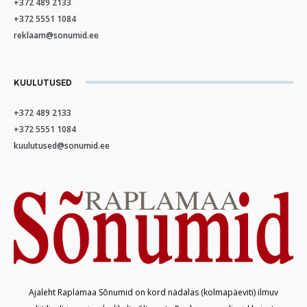
+372 489 2133
+372 5551 1084
reklaam@sonumid.ee
KUULUTUSED
+372 489 2133
+372 5551 1084
kuulutused@sonumid.ee
Ajaleht Raplamaa Sõnumid on kord nädalas (kolmapäeviti) ilmuv