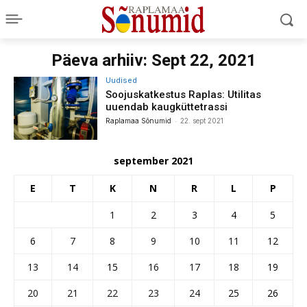
Päeva arhiiv: Sept 22, 2021
Uudised
Soojuskatkestus Raplas: Utilitas
uuendab kaugküttetrassi
-
Raplamaa Sõnumid
22. sept 2021
september 2021
E
T
K
N
R
L
P
1
2
3
4
5
6
7
8
9
10
11
12
13
14
15
16
17
18
19
20
21
22
23
24
25
26