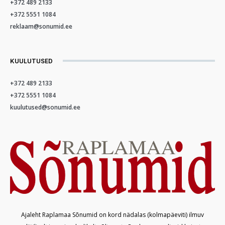
+372 489 2133
+372 5551 1084
reklaam@sonumid.ee
KUULUTUSED
+372 489 2133
+372 5551 1084
kuulutused@sonumid.ee
Ajaleht Raplamaa Sõnumid on kord nädalas (kolmapäeviti) ilmuv