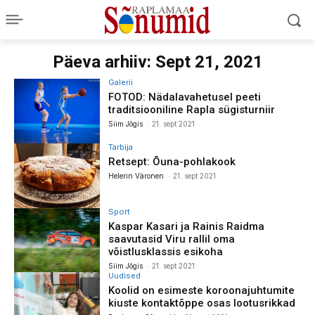
Päeva arhiiv: Sept 21, 2021
Galerii
FOTOD: Nädalavahetusel peeti
traditsiooniline Rapla sügisturniir
-
Siim Jõgis
21. sept 2021
Tarbija
Retsept: Õuna-pohlakook
-
Helerin Väronen
21. sept 2021
Sport
Kaspar Kasari ja Rainis Raidma
saavutasid Viru rallil oma
võistlusklassis esikoha
-
Siim Jõgis
21. sept 2021
Uudised
Koolid on esimeste koroonajuhtumite
kiuste kontaktõppe osas lootusrikkad