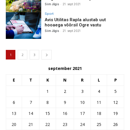
-
Siim Jõgis
21. sept 2021
Sport
Avis Utilitas Rapla alustab uut
hooaega võõrsil Ogre vastu
-
Siim Jõgis
21. sept 2021
1
2
3
september 2021
E
T
K
N
R
L
P
1
2
3
4
5
6
7
8
9
10
11
12
13
14
15
16
17
18
19
20
21
22
23
24
25
26