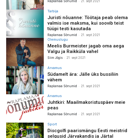
-
Raplamaa Sõnumid
21. sept 2021
Tarbija
Juristi nõuanne: Töötaja peab olema
valmis ise maksma, kui soovib teist
tüüpi testi kasutada
-
Raplamaa Sõnumid
21. sept 2021
Olemuslugu
Meelis Burmeister jagab oma aega
Valgu ja Raikküla vahel
-
Siim Jõgis
21. sept 2021
Arvamus
Südamelt ära: Jälle üks bussiliin
vähem
-
Raplamaa Sõnumid
21. sept 2021
Arvamus
Juhtkiri: Maailmakoristuspäev meie
peas
-
Raplamaa Sõnumid
21. sept 2021
Sport
Discgolfi paarismängu Eesti meistrid
selgusid Järvakandis ja Järtal