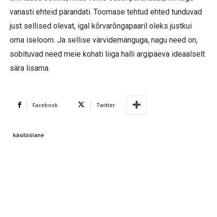
vanasti ehteid pärandati. Toomase tehtud ehted tunduvad
just sellised olevat, igal kõrvarõngapaaril oleks justkui
oma iseloom. Ja sellise värvidemänguga, nagu need on,
sobituvad need meie kohati liiga halli argipäeva ideaalselt
sära lisama.
Facebook
Twitter
käsitöölane