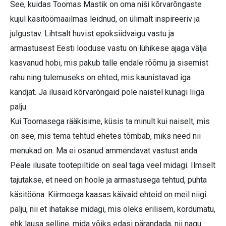
See, kuidas Toomas Mastik on oma niši kõrvarõngaste
kujul käsitöömaailmas leidnud, on ülimalt inspireeriv ja
julgustav. Lihtsalt huvist epoksiidvaigu vastu ja
armastusest Eesti looduse vastu on lühikese ajaga välja
kasvanud hobi, mis pakub talle endale rõõmu ja sisemist
rahu ning tulemuseks on ehted, mis kaunistavad iga
kandjat. Ja ilusaid kõrvarõngaid pole naistel kunagi liiga
palju.
Kui Toomasega rääkisime, küsis ta minult kui naiselt, mis
on see, mis tema tehtud ehetes tõmbab, miks need nii
menukad on. Ma ei osanud ammendavat vastust anda.
Peale ilusate tootepiltide on seal taga veel midagi. Ilmselt
tajutakse, et need on hoole ja armastusega tehtud, puhta
käsitööna. Kiirmoega kaasas käivaid ehteid on meil niigi
palju, nii et ihatakse midagi, mis oleks erilisem, kordumatu,
ehk lausa selline, mida võiks edasi pärandada, nii nagu