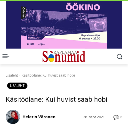
Lisaleht
Käsitöölane: Kui huvist saab hobi
LISALEHT
Käsitöölane: Kui huvist saab hobi
Helerin Väronen
28. sept 2021
0