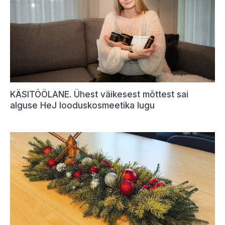
KÄSITÖÖLANE. Ühest väikesest mõttest sai
alguse HeJ looduskosmeetika lugu