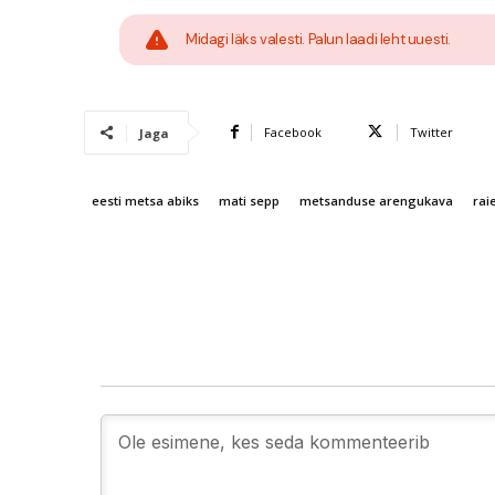
Midagi läks valesti. Palun laadi leht uuesti.
Facebook
Twitter
Jaga
eesti metsa abiks
mati sepp
metsanduse arengukava
rai