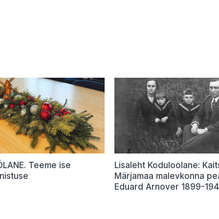
LANE. Teeme ise
Lisaleht Koduloolane: Kait
nistuse
Märjamaa malevkonna pea
Eduard Arnover 1899-19