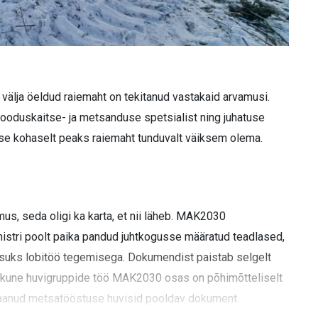
älja öeldud raiemaht on tekitanud vastakaid arvamusi.
looduskaitse- ja metsanduse spetsialist ning juhatuse
e kohaselt peaks raiemaht tunduvalt väiksem olema.
s, seda oligi ka karta, et nii läheb. MAK2030
stri poolt paika pandud juhtkogusse määratud teadlased,
suks lobitöö tegemisega. Dokumendist paistab selgelt
ikkune huvigruppide töö MAK2030 osas on põhimõtteliselt
 saanud metsatööstuse huvisid pooldav dokument.