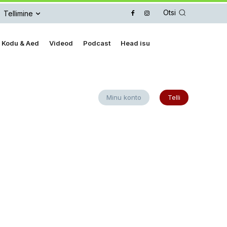
Otsi
Tellimine
Kodu & Aed
Videod
Podcast
Head isu
Minu konto
Telli