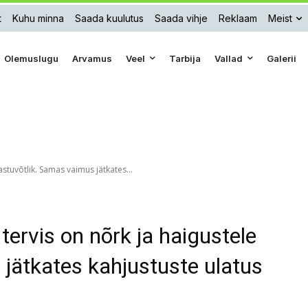
t
Kuhu minna
Saada kuulutus
Saada vihje
Reklaam
Meist
Olemuslugu
Arvamus
Veel
Tarbija
Vallad
Galerii
stuvõtlik. Samas vaimus jätkates...
ervis on nõrk ja haigustele
jätkates kahjustuste ulatus