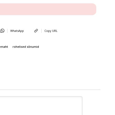
WhatsApp
Copy URL
emaht
rohelised sõnumid