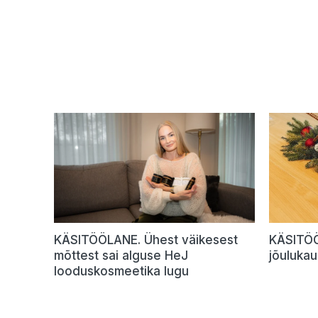
KÄSITÖÖLANE. Ühest väikesest
KÄSITÖÖ
mõttest sai alguse HeJ
jõulukau
looduskosmeetika lugu