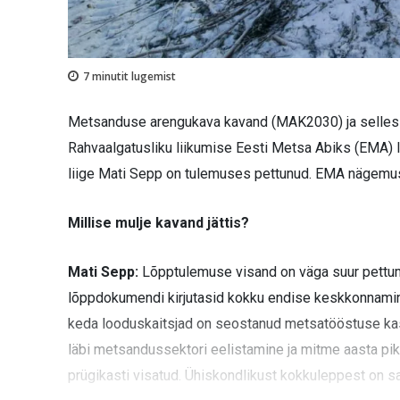
7
minutit lugemist
Metsanduse arengukava kavand (MAK2030) ja selles v
Rahvaalgatusliku liikumise Eesti Metsa Abiks (EMA) 
liige Mati Sepp on tulemuses pettunud. EMA nägemus
Millise mulje kavand jättis?
Mati Sepp:
Lõpptulemuse visand on väga suur pettumu
lõppdokumendi kirjutasid kokku endise keskkonnamini
keda looduskaitsjad on seostanud metsatööstuse ka
läbi metsandussektori eelistamine ja mitme aasta p
prügikasti visatud. Ühiskondlikust kokkuleppest on