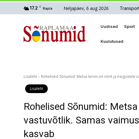
Neljapäev, 6 aug 2026
17.2
C
Transpor
Rapla
Uudised
Sport
Kuulutused
Lisaleht
Rohelised Sõnumid: Metsa tervis on nõrk ja haigustele va
Lisaleht
Rohelised Sõnumid: Metsa t
vastuvõtlik. Samas vaimus 
kasvab