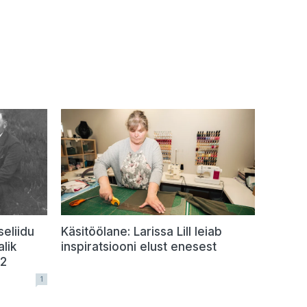
seliidu
Käsitöölane: Larissa Lill leiab
lik
inspiratsiooni elust enesest
42
1