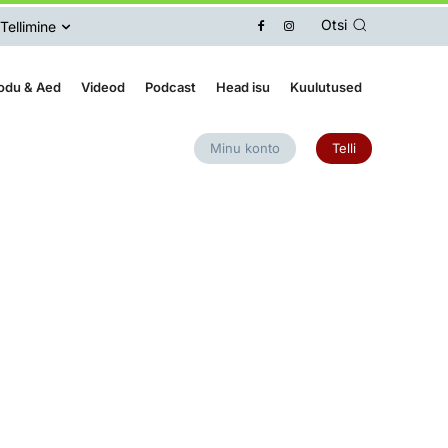
Otsi
Tellimine
odu & Aed
Videod
Podcast
Head isu
Kuulutused
Minu konto
Telli