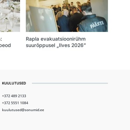
:
Rapla evakuatsioonirühm
 peod
suurõppusel „Ilves 2026”