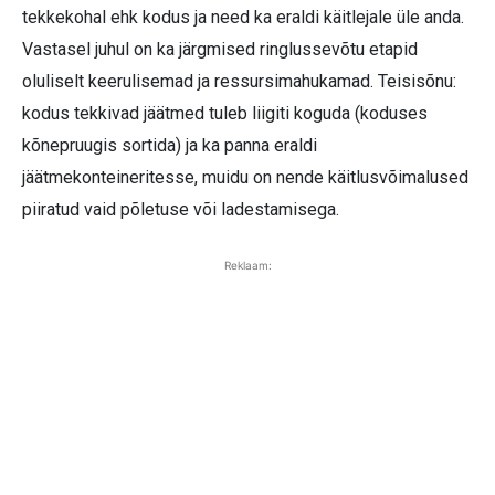
tekkekohal ehk kodus ja need ka eraldi käitlejale üle anda.
Vastasel juhul on ka järgmised ringlussevõtu etapid
oluliselt keerulisemad ja ressursimahukamad. Teisisõnu:
kodus tekkivad jäätmed tuleb liigiti koguda (koduses
kõnepruugis sortida) ja ka panna eraldi
jäätmekonteineritesse, muidu on nende käitlusvõimalused
piiratud vaid põletuse või ladestamisega.
Reklaam: