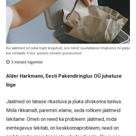
Kui jäätmed on juba liigiti kogutud, siis neist suunatakse ringlusse nii palju
kui võimalik. Foto: pexels-shvets-production
5
minutit lugemist
Alder Harkmann, Eesti Pakendiringlus OÜ juhatuse
liige
Jäätmed on tänase rikastuva ja jõuka ühiskonna tunnus.
Mida rikkamalt, paremini elame, seda rohkem jäätmeid
tekitame. Ometi on need ka probleem: jäätmed, mida
inimtegevus tekitab, on keskkonnaprobleem, need on