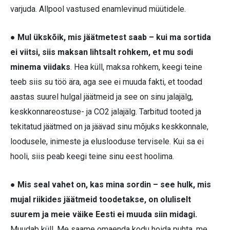
varjuda. Allpool vastused enamlevinud müütidele.
● Mul ükskõik, mis jäätmetest saab – kui ma sortida
ei viitsi, siis maksan lihtsalt rohkem, et mu sodi
minema viidaks
. Hea küll, maksa rohkem, keegi teine
teeb siis su töö ära, aga see ei muuda fakti, et toodad
aastas suurel hulgal jäätmeid ja see on sinu jalajälg,
keskkonnareostuse- ja CO2 jalajälg. Tarbitud tooted ja
tekitatud jäätmed on ja jäävad sinu mõjuks keskkonnale,
loodusele, inimeste ja eluslooduse tervisele. Kui sa ei
hooli, siis peab keegi teine sinu eest hoolima.
● Mis seal vahet on, kas mina sordin – see hulk, mis
mujal riikides jäätmeid toodetakse, on oluliselt
suurem ja meie väike Eesti ei muuda siin midagi.
Muudab küll. Me saame omaenda kodu hoida puhta, me