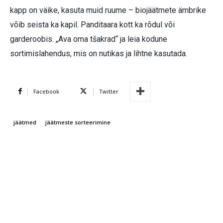
kapp on väike, kasuta muid ruume – biojäätmete ämbrike
võib seista ka kapil. Panditaara kott ka rõdul või
garderoobis. „Ava oma tšakrad“ ja leia kodune
sortimislahendus, mis on nutikas ja lihtne kasutada.
Facebook
Twitter
jäätmed
jäätmeste sorteerimine