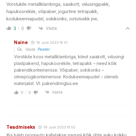
Vorstukile metallklambriga, saiakott, viilusingipakk,
hapukoorekile, võipaber, jogurtine tetrapakk,
kodukeemiapudel, sokikonks, ostutsekk jne.
Vasta
3
0
Naine
16. juuli 2023 18:51
Vasta
Peeter
Vorstikile koos metallklambriga, kilest saiakott, viilusingi
plastpakend, hapukoorekile, tetrapakk – need kõik
pakendikonteinerisse. Võipaber, sokikonks –
olmeprügikonteinerisse. Kodukeemiapudel – oleneb
materjalist. Vt. pakendiringlus.ee
Vasta
0
0
Teadmiseks
19. juuli 2023 15:52
Kui tuleb prügiauto kallatakse nagunii kõik ühte auku kokku,