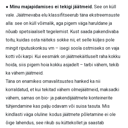
● Minu majapidamises ei tekigi jäätmeid.
See on küll
vale. Jäätmevaba elu klassifitseerub täna ekstreemsuste
alla: see on küll võimalik, aga pigem väga haruldane ja
nõuab spetsiaalselt tegelemist. Kust saada pakendivaba
toitu, kuidas osta näiteks sokke nii, et selle küljes pole
mingit riputuskonksu vm – isegi soola ostmiseks on vaja
kotti või karpi. Kui eesmärk on jäätmekäitluselt raha kokku
hoida, siis pigem hoia kokku asjadelt – tarbi vähem, tekib
ka vähem jäätmeid.
Täna on enamikes omavalitsustes hanked ka nii
korraldatud, et kui tekitad vähem olmejäätmeid, maksadki
vähem, samas on bio- ja pakendijäätmete konteinerite
tühjendamine kas palju odavam või suisa tasuta. Mis
kindlasti väga oluline: kodus jäätmete põletamine ei ole
õige lahendus, see rikub su küttekollet ja saastab