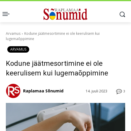
Arvamus
Kodune jäätmesortimine ei ole keerulisem kui
lugemaõppimine
ARVAMUS
Kodune jäätmesortimine ei ole
keerulisem kui lugemaõppimine
Raplamaa Sõnumid
14. juuli 2023
3