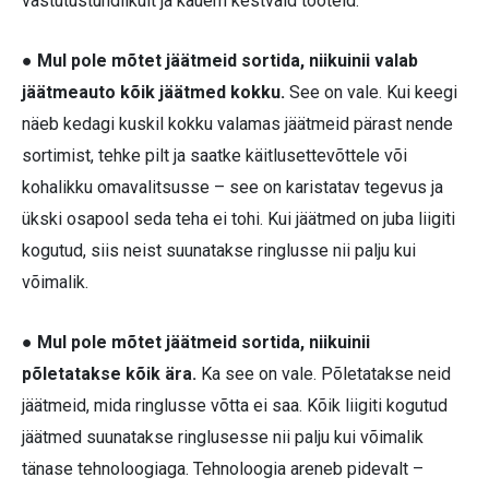
vastutustundlikult ja kauem kestvaid tooteid.
● Mul pole mõtet jäätmeid sortida, niikuinii valab
jäätmeauto kõik jäätmed kokku.
See on vale. Kui keegi
näeb kedagi kuskil kokku valamas jäätmeid pärast nende
sortimist, tehke pilt ja saatke käitlusettevõttele või
kohalikku omavalitsusse – see on karistatav tegevus ja
ükski osapool seda teha ei tohi. Kui jäätmed on juba liigiti
kogutud, siis neist suunatakse ringlusse nii palju kui
võimalik.
● Mul pole mõtet jäätmeid sortida, niikuinii
põletatakse kõik ära.
Ka see on vale. Põletatakse neid
jäätmeid, mida ringlusse võtta ei saa. Kõik liigiti kogutud
jäätmed suunatakse ringlusesse nii palju kui võimalik
tänase tehnoloogiaga. Tehnoloogia areneb pidevalt –