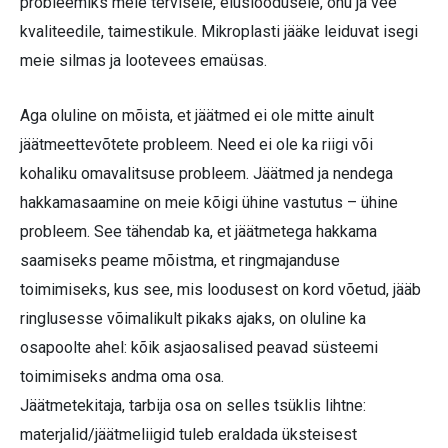
probleemiks meie tervisele, elusloodusele, õhu ja vee
kvaliteedile, taimestikule. Mikroplasti jääke leiduvat isegi
meie silmas ja lootevees emaüsas.
Aga oluline on mõista, et jäätmed ei ole mitte ainult
jäätmeettevõtete probleem. Need ei ole ka riigi või
kohaliku omavalitsuse probleem. Jäätmed ja nendega
hakkamasaamine on meie kõigi ühine vastutus – ühine
probleem. See tähendab ka, et jäätmetega hakkama
saamiseks peame mõistma, et ringmajanduse
toimimiseks, kus see, mis loodusest on kord võetud, jääb
ringlusesse võimalikult pikaks ajaks, on oluline ka
osapoolte ahel: kõik asjaosalised peavad süsteemi
toimimiseks andma oma osa.
Jäätmetekitaja, tarbija osa on selles tsüklis lihtne:
materjalid/jäätmeliigid tuleb eraldada üksteisest