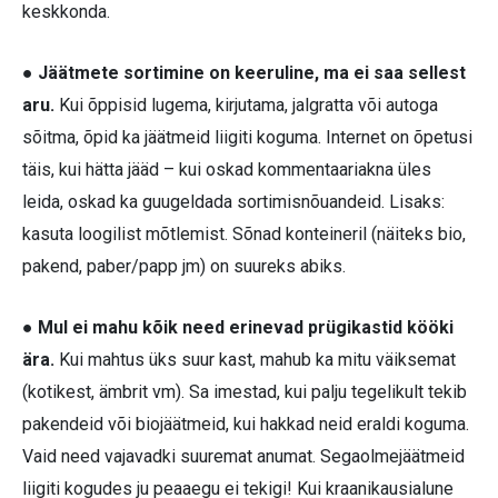
keskkonda.
● Jäätmete sortimine on keeruline, ma ei saa sellest
aru.
Kui õppisid lugema, kirjutama, jalgratta või autoga
sõitma, õpid ka jäätmeid liigiti koguma. Internet on õpetusi
täis, kui hätta jääd – kui oskad kommentaariakna üles
leida, oskad ka guugeldada sortimisnõuandeid. Lisaks:
kasuta loogilist mõtlemist. Sõnad konteineril (näiteks bio,
pakend, paber/papp jm) on suureks abiks.
● Mul ei mahu kõik need erinevad prügikastid kööki
ära.
Kui mahtus üks suur kast, mahub ka mitu väiksemat
(kotikest, ämbrit vm). Sa imestad, kui palju tegelikult tekib
pakendeid või biojäätmeid, kui hakkad neid eraldi koguma.
Vaid need vajavadki suuremat anumat. Segaolmejäätmeid
liigiti kogudes ju peaaegu ei tekigi! Kui kraanikausialune