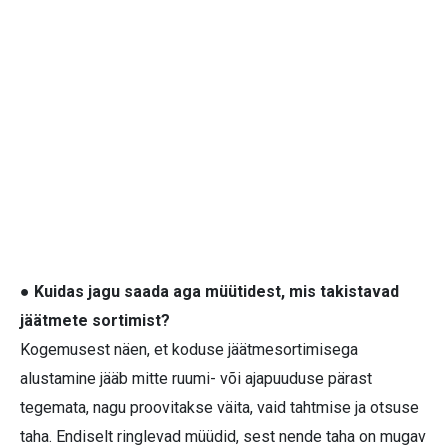
● Kuidas jagu saada aga müütidest, mis takistavad
jäätmete sortimist?
Kogemusest näen, et koduse jäätmesortimisega
alustamine jääb mitte ruumi- või ajapuuduse pärast
tegemata, nagu proovitakse väita, vaid tahtmise ja otsuse
taha. Endiselt ringlevad müüdid, sest nende taha on mugav