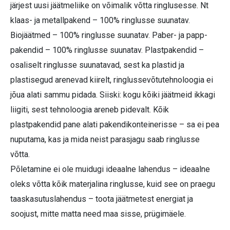
järjest uusi jäätmeliike on võimalik võtta ringlusesse. Nt
klaas- ja metallpakend – 100% ringlusse suunatav.
Biojäätmed – 100% ringlusse suunatav. Paber- ja papp-
pakendid – 100% ringlusse suunatav. Plastpakendid –
osaliselt ringlusse suunatavad, sest ka plastid ja
plastisegud arenevad kiirelt, ringlussevõtutehnoloogia ei
jõua alati sammu pidada. Siiski: kogu kõiki jäätmeid ikkagi
liigiti, sest tehnoloogia areneb pidevalt. Kõik
plastpakendid pane alati pakendikonteinerisse – sa ei pea
nuputama, kas ja mida neist parasjagu saab ringlusse
võtta.
Põletamine ei ole muidugi ideaalne lahendus – ideaalne
oleks võtta kõik materjalina ringlusse, kuid see on praegu
taaskasutuslahendus – toota jäätmetest energiat ja
soojust, mitte matta need maa sisse, prügimäele.