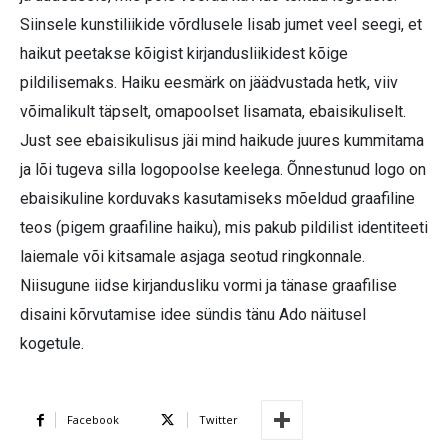
Siinsele kunstiliikide võrdlusele lisab jumet veel seegi, et
haikut peetakse kõigist kirjandusliikidest kõige
pildilisemaks. Haiku eesmärk on jäädvustada hetk, viiv
võimalikult täpselt, omapoolset lisamata, ebaisikuliselt.
Just see ebaisikulisus jäi mind haikude juures kummitama
ja lõi tugeva silla logopoolse keelega. Õnnestunud logo on
ebaisikuline korduvaks kasutamiseks mõeldud graafiline
teos (pigem graafiline haiku), mis pakub pildilist identiteeti
laiemale või kitsamale asjaga seotud ringkonnale.
Niisugune iidse kirjandusliku vormi ja tänase graafilise
disaini kõrvutamise idee sündis tänu Ado näitusel
kogetule.
Facebook
Twitter