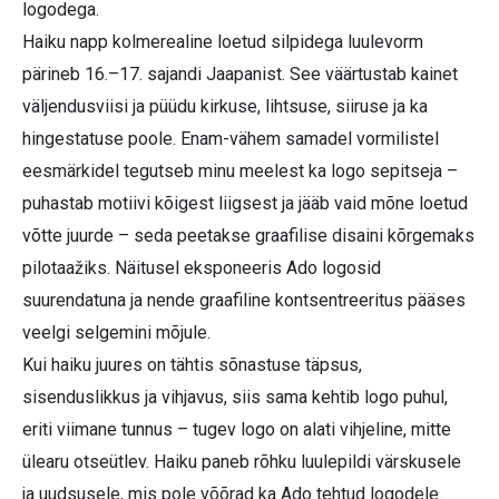
logodega.
Haiku napp kolmerealine loetud silpidega luulevorm
pärineb 16.–17. sajandi Jaapanist. See väärtustab kainet
väljendusviisi ja püüdu kirkuse, lihtsuse, siiruse ja ka
hingestatuse poole. Enam-vähem samadel vormilistel
eesmärkidel tegutseb minu meelest ka logo sepitseja –
puhastab motiivi kõigest liigsest ja jääb vaid mõne loetud
võtte juurde – seda peetakse graafilise disaini kõrgemaks
pilotaažiks. Näitusel eksponeeris Ado logosid
suurendatuna ja nende graafiline kontsentreeritus pääses
veelgi selgemini mõjule.
Kui haiku juures on tähtis sõnastuse täpsus,
sisenduslikkus ja vihjavus, siis sama kehtib logo puhul,
eriti viimane tunnus – tugev logo on alati vihjeline, mitte
ülearu otseütlev. Haiku paneb rõhku luulepildi värskusele
ja uudsusele, mis pole võõrad ka Ado tehtud logodele.