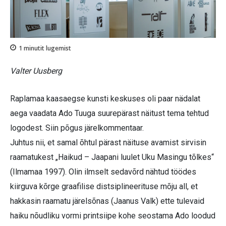
1
minutit lugemist
Valter Uusberg
Raplamaa kaasaegse kunsti keskuses oli paar nädalat
aega vaadata Ado Tuuga suurepärast näitust tema tehtud
logodest. Siin põgus järelkommentaar.
Juhtus nii, et samal õhtul pärast näituse avamist sirvisin
raamatukest „Haikud – Jaapani luulet Uku Masingu tõlkes“
(Ilmamaa 1997). Olin ilmselt sedavõrd nähtud töödes
kiirguva kõrge graafilise distsiplineerituse mõju all, et
hakkasin raamatu järelsõnas (Jaanus Valk) ette tulevaid
haiku nõudliku vormi printsiipe kohe seostama Ado loodud