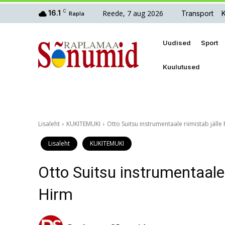
Reede, 7 aug 2026
16.1
C
Transport
Rapla
Uudised
Sport
Kuulutused
Lisaleht
KUKITEMUKI
Otto Suitsu instrumentaale riimistab jäl
Lisaleht
KUKITEMUKI
Otto Suitsu instrumentaale
Hirm