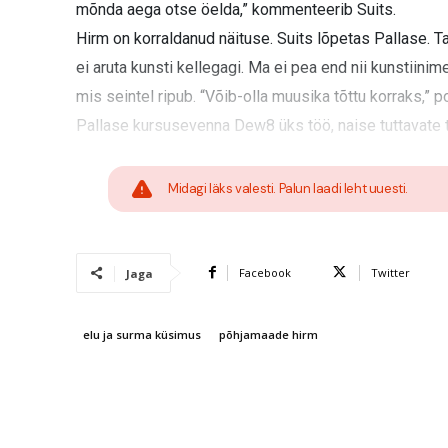
mõnda aega otse öelda,” kommenteerib Suits.
Hirm on korraldanud näituse. Suits lõpetas Pallase. Ta
ei aruta kunsti kellegagi. Ma ei pea end nii kunstiinim
mis seintel ripub. “Võib-olla muusika tõttu korraks,” p
Pallase kursusevenna Dew8 üks töö, naise tuttavate t
Midagi läks valesti. Palun laadi leht uuesti.
Facebook
Twitter
Jaga
elu ja surma küsimus
põhjamaade hirm