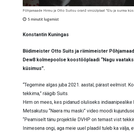
Põhjamaade Hirmu ja Otto Suitsu oranž vinüülplaat "Elu ja surma k
5
minutit lugemist
Konstantin Kuningas
Biidimeister Otto Suits ja riimimeister Põhjamaa
Dew8 kolmepoolse koostööplaadi “Nagu vaataks pil
küsimus”.
“Tegemine algas juba 2021. aastal, pärast eelmist. Ko
tekkima,” räägib Suits.
Hirm on mees, kes pidanud oluliseks indiaanipealike k
Metsakutsu “Naera mu maski” video moodi kujundusega
“Peamiselt tänu projektile DVHP on temast vist tekkinud
Inimesena ongi, aga meie uuel plaadil tuleb ka välja, et