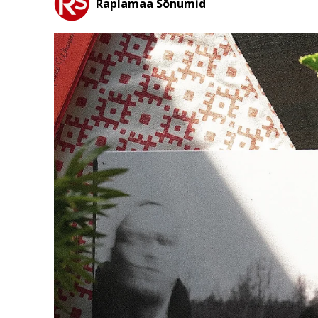
Raplamaa Sõnumid