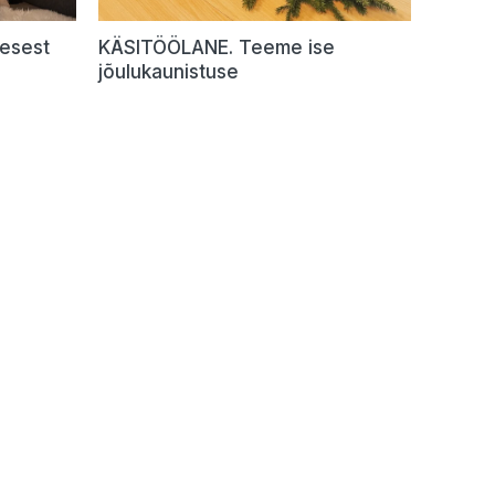
esest
KÄSITÖÖLANE. Teeme ise
jõulukaunistuse