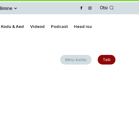
Otsi
llimine
Kodu & Aed
Videod
Podcast
Head isu
Minu konto
Telli