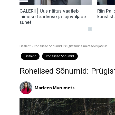
GALERII | Uus näitus vaatleb
Riin Pal
inimese teadvuse ja tajuväljade
kunstist
suhet
1