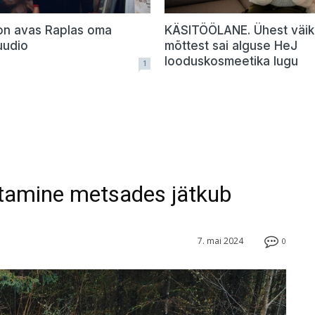
lon avas Raplas oma
KÄSITÖÖLANE. Ühest väik
uudio
mõttest sai alguse HeJ
looduskosmeetika lugu
1