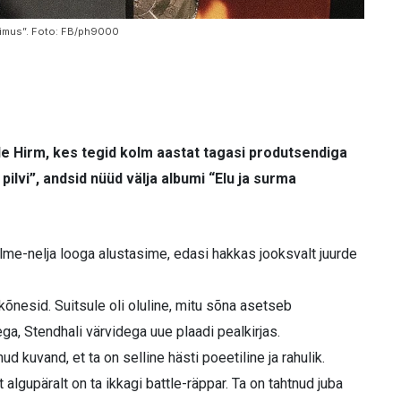
üsimus”. Foto: FB/ph9000
de Hirm, kes tegid kolm aastat tagasi produtsendiga
vi”, andsid nüüd välja albumi “Elu ja surma
lme-nelja looga alustasime, edasi hakkas jooksvalt juurde
õnesid. Suitsule oli oluline, mitu sõna asetseb
, Stendhali värvidega uue plaadi pealkirjas.
 kuvand, et ta on selline hästi poeetiline ja rahulik.
 algupäralt on ta ikkagi battle-räppar. Ta on tahtnud juba