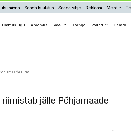
Kuhu minna
Saada kuulutus
Saada vihje
Reklaam
Meist
Te
Olemuslugu
Arvamus
Veel
Tarbija
Vallad
Galerii
le Põhjamaade Hirm
 riimistab jälle Põhjamaade