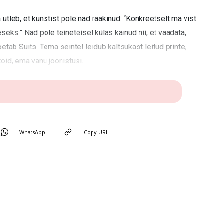
 ütleb, et kunstist pole nad rääkinud: “Konkreetselt ma vist
eseks.” Nad pole teineteisel külas käinud nii, et vaadata,
oetab Suits. Tema seintel leidub kaltsukast leitud printe,
öid, ema vanu joonistusi.
WhatsApp
Copy URL