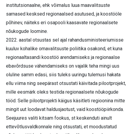
institutsionaalne, ehk võimalus luua maavalitsuste
sarnased kesksed regionaalsed asutused, ja koostööle
põhinev, näiteks eri osapooli kaasavate regionaalsete
nõukogude loomine.
2022. aastal otsustas sel ajal rahandusministeeriumisse
kuuluv kohalike omavalitsuste poliitika osakond, et kuna
regionaaltasandi koostöö arendamiseks ja regionaalse
ebavõrdsuse vähendamiseks on vajalik teha mingi uus
oluline samm edasi, siis tuleks uuringu tulemusi hakata
ellu viima ning seepärast otsustati käivitada pilootprojekt,
mille eesmärk oleks testida regionaalsete nõukogude
tööd. Selle pilootprojekti käigus käsitleti regioonina mitte
mingit uut loodavat haldusjaotust, vaid koostööpiirkonda.
Seejuures valiti kitsam fookus, st keskenduti ainult
ettevõtlusvaldkonnale ning otsustati, et moodustatud