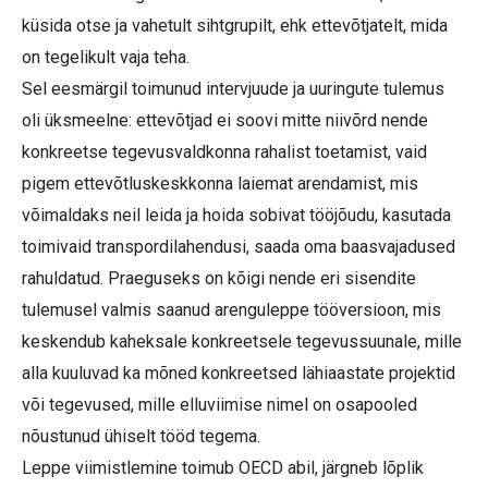
küsida otse ja vahetult sihtgrupilt, ehk ettevõtjatelt, mida
on tegelikult vaja teha.
Sel eesmärgil toimunud intervjuude ja uuringute tulemus
oli üksmeelne: ettevõtjad ei soovi mitte niivõrd nende
konkreetse tegevusvaldkonna rahalist toetamist, vaid
pigem ettevõtluskeskkonna laiemat arendamist, mis
võimaldaks neil leida ja hoida sobivat tööjõudu, kasutada
toimivaid transpordilahendusi, saada oma baasvajadused
rahuldatud. Praeguseks on kõigi nende eri sisendite
tulemusel valmis saanud arenguleppe tööversioon, mis
keskendub kaheksale konkreetsele tegevussuunale, mille
alla kuuluvad ka mõned konkreetsed lähiaastate projektid
või tegevused, mille elluviimise nimel on osapooled
nõustunud ühiselt tööd tegema.
Leppe viimistlemine toimub OECD abil, järgneb lõplik