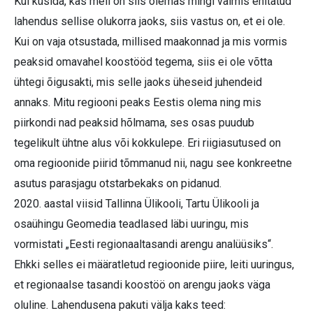
Kui küsida, kas meil on siis olemas mingi valmis ehitatud
lahendus sellise olukorra jaoks, siis vastus on, et ei ole.
Kui on vaja otsustada, millised maakonnad ja mis vormis
peaksid omavahel koostööd tegema, siis ei ole võtta
ühtegi õigusakti, mis selle jaoks üheseid juhendeid
annaks. Mitu regiooni peaks Eestis olema ning mis
piirkondi nad peaksid hõlmama, ses osas puudub
tegelikult ühtne alus või kokkulepe. Eri riigiasutused on
oma regioonide piirid tõmmanud nii, nagu see konkreetne
asutus parasjagu otstarbekaks on pidanud.
2020. aastal viisid Tallinna Ülikooli, Tartu Ülikooli ja
osaühingu Geomedia teadlased läbi uuringu, mis
vormistati „Eesti regionaaltasandi arengu analüüsiks“.
Ehkki selles ei määratletud regioonide piire, leiti uuringus,
et regionaalse tasandi koostöö on arengu jaoks väga
oluline. Lahendusena pakuti välja kaks teed: