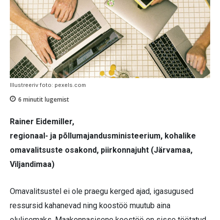
Illustreeriv foto: pexels.com
6
minutit lugemist
Rainer Eidemiller,
regionaal- ja põllumajandusministeerium, kohalike
omavalitsuste osakond, piirkonnajuht (Järvamaa,
Viljandimaa)
Omavalitsustel ei ole praegu kerged ajad, igasugused
ressursid kahanevad ning koostöö muutub aina
olulisemaks. Maakonnasisene koostöö on sisse töötatud