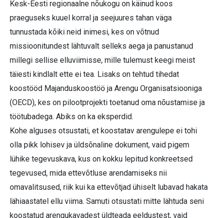
Kesk-Eesti regionaalne nõukogu on käinud koos
praeguseks kuuel korral ja seejuures tahan väga
tunnustada kõiki neid inimesi, kes on võtnud
missioonitundest lähtuvalt selleks aega ja panustanud
millegi sellise elluviimisse, mille tulemust keegi meist
täiesti kindlalt ette ei tea. Lisaks on tehtud tihedat
koostööd Majanduskoostöö ja Arengu Organisatsiooniga
(OECD), kes on pilootprojekti toetanud oma nõustamise ja
töötubadega. Abiks on ka eksperdid.
Kohe alguses otsustati, et koostatav arengulepe ei tohi
olla pikk lohisev ja üldsõnaline dokument, vaid pigem
lühike tegevuskava, kus on kokku lepitud konkreetsed
tegevused, mida ettevõtluse arendamiseks nii
omavalitsused, riik kui ka ettevõtjad ühiselt lubavad hakata
lähiaastatel ellu viima. Samuti otsustati mitte lähtuda seni
koostatud arengukavadest üldteada eeldustest, vaid