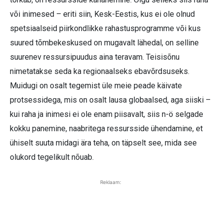
või inimesed – eriti siin, Kesk-Eestis, kus ei ole olnud
spetsiaalseid piirkondlikke rahastusprogramme või kus
suured tõmbekeskused on mugavalt lähedal, on selline
suurenev ressursipuudus aina teravam. Teisisõnu
nimetatakse seda ka regionaalseks ebavõrdsuseks.
Muidugi on osalt tegemist üle meie peade käivate
protsessidega, mis on osalt lausa globaalsed, aga siiski –
kui raha ja inimesi ei ole enam piisavalt, siis n-ö selgade
kokku panemine, naabritega ressursside ühendamine, et
ühiselt suuta midagi ära teha, on täpselt see, mida see
olukord tegelikult nõuab.
Reklaam: