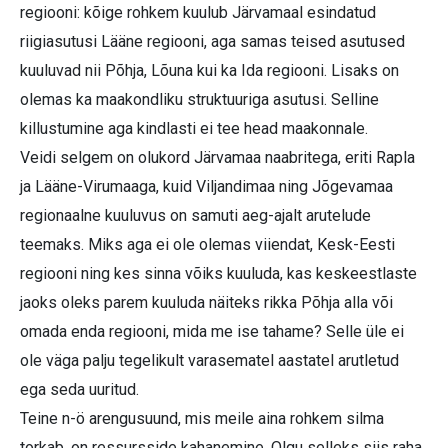
regiooni: kõige rohkem kuulub Järvamaal esindatud
riigiasutusi Lääne regiooni, aga samas teised asutused
kuuluvad nii Põhja, Lõuna kui ka Ida regiooni. Lisaks on
olemas ka maakondliku struktuuriga asutusi. Selline
killustumine aga kindlasti ei tee head maakonnale.
Veidi selgem on olukord Järvamaa naabritega, eriti Rapla
ja Lääne-Virumaaga, kuid Viljandimaa ning Jõgevamaa
regionaalne kuuluvus on samuti aeg-ajalt arutelude
teemaks. Miks aga ei ole olemas viiendat, Kesk-Eesti
regiooni ning kes sinna võiks kuuluda, kas keskeestlaste
jaoks oleks parem kuuluda näiteks rikka Põhja alla või
omada enda regiooni, mida me ise tahame? Selle üle ei
ole väga palju tegelikult varasematel aastatel arutletud
ega seda uuritud.
Teine n-ö arengusuund, mis meile aina rohkem silma
torkab, on ressursside kahanemine. Olgu selleks siis raha