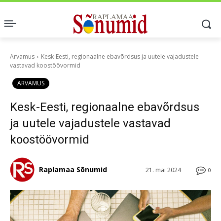
Arvamus
Kesk-Eesti, regionaalne ebavõrdsus ja uutele vajadustele
vastavad koostöövormid
ARVAMUS
Kesk-Eesti, regionaalne ebavõrdsus
ja uutele vajadustele vastavad
koostöövormid
Raplamaa Sõnumid
21. mai 2024
0