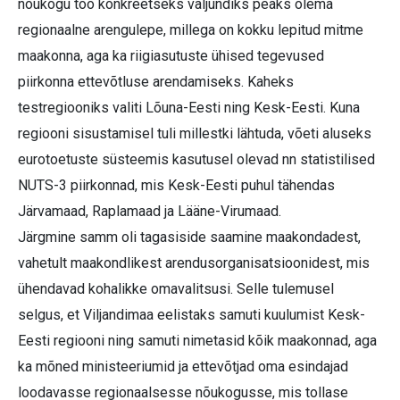
nõukogu töö konkreetseks väljundiks peaks olema
regionaalne arengulepe, millega on kokku lepitud mitme
maakonna, aga ka riigiasutuste ühised tegevused
piirkonna ettevõtluse arendamiseks. Kaheks
testregiooniks valiti Lõuna-Eesti ning Kesk-Eesti. Kuna
regiooni sisustamisel tuli millestki lähtuda, võeti aluseks
eurotoetuste süsteemis kasutusel olevad nn statistilised
NUTS-3 piirkonnad, mis Kesk-Eesti puhul tähendas
Järvamaad, Raplamaad ja Lääne-Virumaad.
Järgmine samm oli tagasiside saamine maakondadest,
vahetult maakondlikest arendusorganisatsioonidest, mis
ühendavad kohalikke omavalitsusi. Selle tulemusel
selgus, et Viljandimaa eelistaks samuti kuulumist Kesk-
Eesti regiooni ning samuti nimetasid kõik maakonnad, aga
ka mõned ministeeriumid ja ettevõtjad oma esindajad
loodavasse regionaalsesse nõukogusse, mis tollase