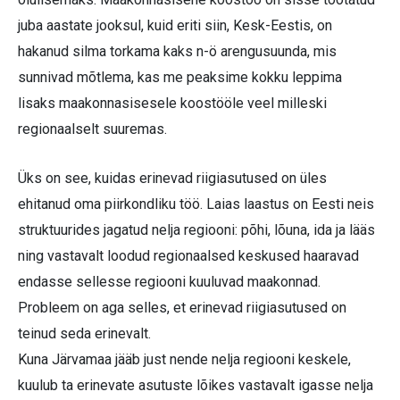
juba aastate jooksul, kuid eriti siin, Kesk-Eestis, on
hakanud silma torkama kaks n-ö arengusuunda, mis
sunnivad mõtlema, kas me peaksime kokku leppima
lisaks maakonnasisesele koostööle veel milleski
regionaalselt suuremas.
Üks on see, kuidas erinevad riigiasutused on üles
ehitanud oma piirkondliku töö. Laias laastus on Eesti neis
struktuurides jagatud nelja regiooni: põhi, lõuna, ida ja lääs
ning vastavalt loodud regionaalsed keskused haaravad
endasse sellesse regiooni kuuluvad maakonnad.
Probleem on aga selles, et erinevad riigiasutused on
teinud seda erinevalt.
Kuna Järvamaa jääb just nende nelja regiooni keskele,
kuulub ta erinevate asutuste lõikes vastavalt igasse nelja