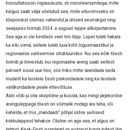
konsultatsioon riigiasutuste, sh ministeeriumitega, mille
käigus saab välja sõelutud see, mille elluviimiseks on
tõepoolest olemas vahendid ja ühised eesmärgid ning
seejuures toimub 2024. a sügisel leppe allkirjastamine.
See aga ei ole kindlasti veel töö lõpp. Lepet tuleb hakata
ka ellu viima, sellele tuleb luua koht õigusmaastikul ja
regionaalse valitsemise struktuurides. Kui see kõik tõesti
toimib ja õnnestub, kui regionaalne areng saab sellest
päriselt sisse uue hoo, siis miks mitte laiendada seda
mudelit ka teistele Eesti piirkondadele ning ka teistele
valdkondadele peale ettevõtluse.
Alati võib ju olla skeptiline ja küsida, kas mingi järjekordse
arenguleppega tõesti on võimalik midagi ära teha, või
kahelda, et mis „mandaadi“ põhjal üldse selliseid
kokkuleppeid tehakse. Oluline on aga see, et algus on
tehtud, Kesk-Eesti esindajad on esimest korda tulnud ühe