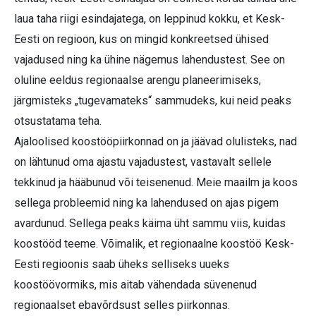
laua taha riigi esindajatega, on leppinud kokku, et Kesk-
Eesti on regioon, kus on mingid konkreetsed ühised
vajadused ning ka ühine nägemus lahendustest. See on
oluline eeldus regionaalse arengu planeerimiseks,
järgmisteks „tugevamateks“ sammudeks, kui neid peaks
otsustatama teha.
Ajaloolised koostööpiirkonnad on ja jäävad olulisteks, nad
on lähtunud oma ajastu vajadustest, vastavalt sellele
tekkinud ja hääbunud või teisenenud. Meie maailm ja koos
sellega probleemid ning ka lahendused on ajas pigem
avardunud. Sellega peaks käima üht sammu viis, kuidas
koostööd teeme. Võimalik, et regionaalne koostöö Kesk-
Eesti regioonis saab üheks selliseks uueks
koostöövormiks, mis aitab vähendada süvenenud
regionaalset ebavõrdsust selles piirkonnas.