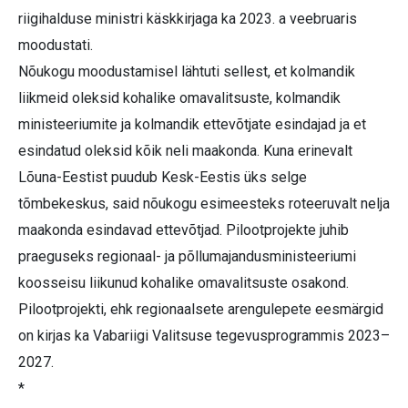
riigihalduse ministri käskkirjaga ka 2023. a veebruaris
moodustati.
Nõukogu moodustamisel lähtuti sellest, et kolmandik
liikmeid oleksid kohalike omavalitsuste, kolmandik
ministeeriumite ja kolmandik ettevõtjate esindajad ja et
esindatud oleksid kõik neli maakonda. Kuna erinevalt
Lõuna-Eestist puudub Kesk-Eestis üks selge
tõmbekeskus, said nõukogu esimeesteks roteeruvalt nelja
maakonda esindavad ettevõtjad. Pilootprojekte juhib
praeguseks regionaal- ja põllumajandusministeeriumi
koosseisu liikunud kohalike omavalitsuste osakond.
Pilootprojekti, ehk regionaalsete arengulepete eesmärgid
on kirjas ka Vabariigi Valitsuse tegevusprogrammis 2023–
2027.
*