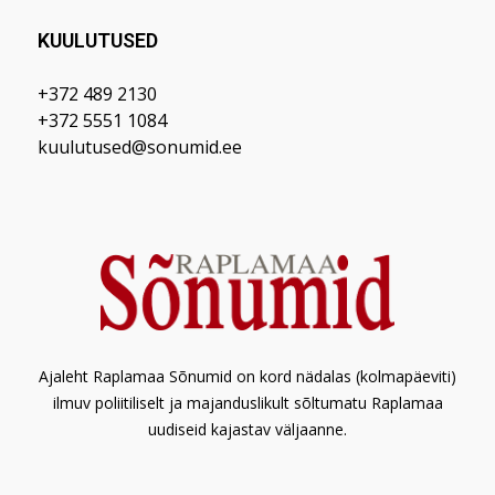
KUULUTUSED
+372 489 2130
+372 5551 1084
kuulutused@sonumid.ee
Ajaleht Raplamaa Sõnumid on kord nädalas (kolmapäeviti)
ilmuv poliitiliselt ja majanduslikult sõltumatu Raplamaa
uudiseid kajastav väljaanne.