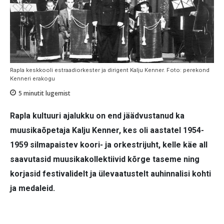
Rapla keskkooli estraadiorkester ja dirigent Kalju Kenner. Foto: perekond
Kenneri erakogu
5
minutit lugemist
Rapla kultuuri ajalukku on end jäädvustanud ka
muusikaõpetaja Kalju Kenner, kes oli aastatel 1954-
1959 silmapaistev koori- ja orkestrijuht, kelle käe all
saavutasid muusikakollektiivid kõrge taseme ning
korjasid festivalidelt ja ülevaatustelt auhinnalisi kohti
ja medaleid.