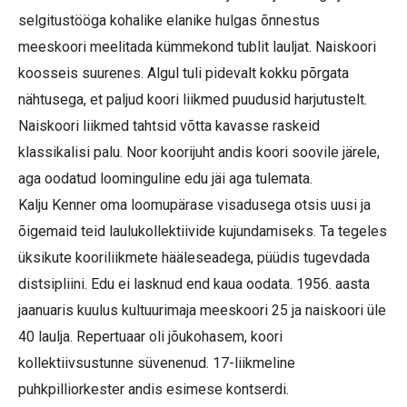
selgitustööga kohalike elanike hulgas õnnestus
meeskoori meelitada kümmekond tublit lauljat. Naiskoori
koosseis suurenes. Algul tuli pidevalt kokku põrgata
nähtusega, et paljud koori liikmed puudusid harjutustelt.
Naiskoori liikmed tahtsid võtta kavasse raskeid
klassikalisi palu. Noor koorijuht andis koori soovile järele,
aga oodatud loominguline edu jäi aga tulemata.
Kalju Kenner oma loomupärase visadusega otsis uusi ja
õigemaid teid laulukollektiivide kujundamiseks. Ta tegeles
üksikute kooriliikmete hääleseadega, püüdis tugevdada
distsipliini. Edu ei lasknud end kaua oodata. 1956. aasta
jaanuaris kuulus kultuurimaja meeskoori 25 ja naiskoori üle
40 laulja. Repertuaar oli jõukohasem, koori
kollektiivsustunne süvenenud. 17-liikmeline
puhkpilliorkester andis esimese kontserdi.