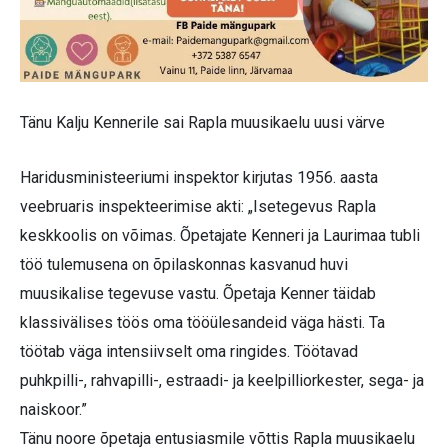
Tänu Kalju Kennerile sai Rapla muusikaelu uusi värve
Haridusministeeriumi inspektor kirjutas 1956. aasta
veebruaris inspekteerimise akti: „Isetegevus Rapla
keskkoolis on võimas. Õpetajate Kenneri ja Laurimaa tubli
töö tulemusena on õpilaskonnas kasvanud huvi
muusikalise tegevuse vastu. Õpetaja Kenner täidab
klassivälises töös oma tööülesandeid väga hästi. Ta
töötab väga intensiivselt oma ringides. Töötavad
puhkpilli-, rahvapilli-, estraadi- ja keelpilliorkester, sega- ja
naiskoor.”
Tänu noore õpetaja entusiasmile võttis Rapla muusikaelu