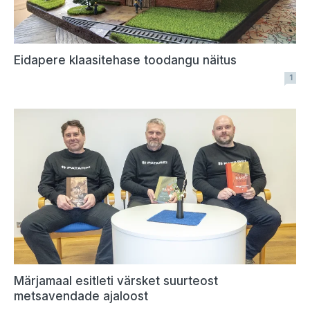
Eidapere klaasitehase toodangu näitus
1
Märjamaal esitleti värsket suurteost
metsavendade ajaloost