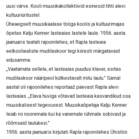
uusi värve. Kooli muusikakollektiivid esinesid tihti alevi
kultuuriüritustel.
Üheaegselt muusikaalase tööga koolis ja kultuurimajas
õpetas Kalju Kenner lasteaias lastele laule. 1956. aasta
jaanuaris teatati rajoonilehes, et Rapla lasteaia
eelkooliealiste mudilaskoor tegi kiiresti märgatavaid
edusamme.
„Vaatamata sellele, et lasteaias puudus klaver, esitas
mudilaskoor nääripeol kütkestavalt mitu laulu.” Samal
aastal oli rajoonilehes reportaaž päevast Rapla alevi
lasteaias. „Elava huviga võtavad lasteaia kasvandikud osa
muusikalisest tegevusest. Muusikaõpetaja Kalju Kenner
leiab nii nooremale kui ka vanemale rühmale sobivaid ja
rõõmsaid laulukesi.”
1956. aasta jaanuaris kirjutati Rapla rajoonilehes Ühistöö: