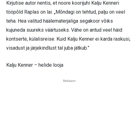
Kirjutise autor nentis, et noore koorijuhi Kalju Kenneri
tööpõld Raplas on lai. „Mõndagi on tehtud, palju on veel
teha. Hea valitud häälematerjaliga segakoor võiks
kujuneda suureks väärtuseks. Vähe on antud veel häid
kontserte, külalisreise. Kuid Kalju Kenner ei karda raskusi,
visadust ja järjekindlust tal juba jätkub.”
Kalju Kenner – helide looja
Reklaam: