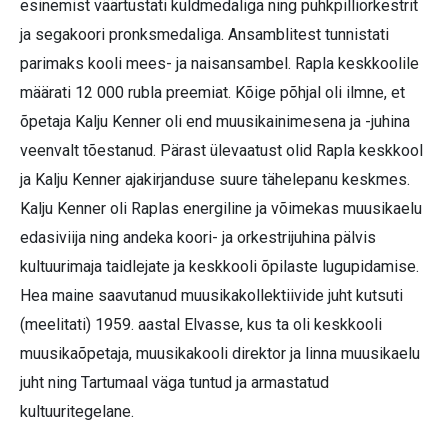
esinemist väärtustati kuldmedaliga ning puhkpilliorkestrit
ja segakoori pronksmedaliga. Ansamblitest tunnistati
parimaks kooli mees- ja naisansambel. Rapla keskkoolile
määrati 12 000 rubla preemiat. Kõige põhjal oli ilmne, et
õpetaja Kalju Kenner oli end muusikainimesena ja -juhina
veenvalt tõestanud. Pärast ülevaatust olid Rapla keskkool
ja Kalju Kenner ajakirjanduse suure tähelepanu keskmes.
Kalju Kenner oli Raplas energiline ja võimekas muusikaelu
edasiviija ning andeka koori- ja orkestrijuhina pälvis
kultuurimaja taidlejate ja keskkooli õpilaste lugupidamise.
Hea maine saavutanud muusikakollektiivide juht kutsuti
(meelitati) 1959. aastal Elvasse, kus ta oli keskkooli
muusikaõpetaja, muusikakooli direktor ja linna muusikaelu
juht ning Tartumaal väga tuntud ja armastatud
kultuuritegelane.