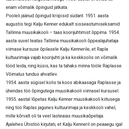
enam võimalik õpinguid jätkata.
Pooleli jäänud õpingud kriipisid südant. 1951. aasta
augustis tegi Kalju Kenner edukalt sisseastumiseksamid
Tallinna muusikakooli – taas koorijuhtimist õppima. 1954.
aasta suvel teatas Tallinna muusikakooli õppealajuhataja
viimase kursuse õpilasele Kalju Kennerile, et Rapla
kultuurimaja vajab koorijuhti ja ka keskkoolis on võimalik
tööd leida, ning küsis, kas ta tahaks minna tööle Raplasse.
Võimalus tundus ahvatlev.
1954. aasta sügisel kolis ta koos abikaasaga Raplasse ja
ühendas töö õpingutega muusikakooli viimasel kursusel.
1955. aastal lõpetas Kalju Kenner muusikakooli kiitusega
ning töö Raplas jagunes kultuurimaja ja keskkooli vahel,
mille kõrvalt oli ta veel lasteaias muusikaõpetaja.
Ajalehes Ühistöö kirjutati, et Kalju Kenneril on peaaegu igal