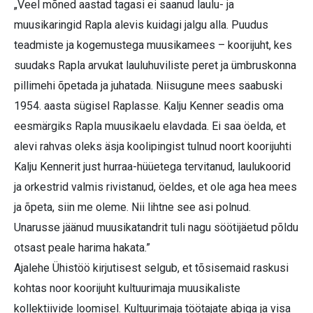
„Veel mõned aastad tagasi ei saanud laulu- ja
muusikaringid Rapla alevis kuidagi jalgu alla. Puudus
teadmiste ja kogemustega muusikamees – koorijuht, kes
suudaks Rapla arvukat lauluhuviliste peret ja ümbruskonna
pillimehi õpetada ja juhatada. Niisugune mees saabuski
1954. aasta sügisel Raplasse. Kalju Kenner seadis oma
eesmärgiks Rapla muusikaelu elavdada. Ei saa öelda, et
alevi rahvas oleks äsja koolipingist tulnud noort koorijuhti
Kalju Kennerit just hurraa-hüüetega tervitanud, laulukoorid
ja orkestrid valmis rivistanud, öeldes, et ole aga hea mees
ja õpeta, siin me oleme. Nii lihtne see asi polnud.
Unarusse jäänud muusikatandrit tuli nagu söötijäetud põldu
otsast peale harima hakata.”
Ajalehe Ühistöö kirjutisest selgub, et tõsisemaid raskusi
kohtas noor koorijuht kultuurimaja muusikaliste
kollektiivide loomisel. Kultuurimaja töötajate abiga ja visa