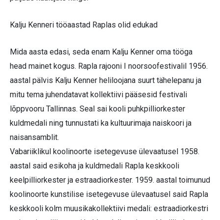
Kalju Kenneri tööaastad Raplas olid edukad
Mida aasta edasi, seda enam Kalju Kenner oma tööga
head mainet kogus. Rapla rajooni I noorsoofestivalil 1956.
aastal pälvis Kalju Kenner heliloojana suurt tähelepanu ja
mitu tema juhendatavat kollektiivi pääsesid festivali
lõppvooru Tallinnas. Seal sai kooli puhkpilliorkester
kuldmedali ning tunnustati ka kultuurimaja naiskoori ja
naisansamblit.
Vabariiklikul koolinoorte isetegevuse ülevaatusel 1958.
aastal said esikoha ja kuldmedali Rapla keskkooli
keelpilliorkester ja estraadiorkester. 1959. aastal toimunud
koolinoorte kunstilise isetegevuse ülevaatusel said Rapla
keskkooli kolm muusikakollektiivi medali: estraadiorkestri