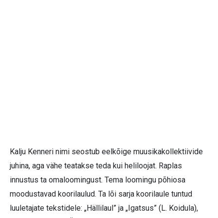
Kalju Kenneri nimi seostub eelkõige muusikakollektiivide
juhina, aga vähe teatakse teda kui heliloojat. Raplas
innustus ta omaloomingust. Tema loomingu põhiosa
moodustavad koorilaulud. Ta lõi sarja koorilaule tuntud
luuletajate tekstidele: „Hällilaul” ja „Igatsus” (L. Koidula),