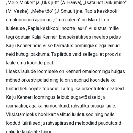
„Meie Mihkel” ja „Üks jutt” (A. Haava), „Isatalust lahkumine”
(M. Veske), „Mehe töö” (J. Smuul) jne. Rapla keskkooli
omaloomingu ajakirjas „Oma sulega” on Maret Loo
luuletuse „Rapla keskkooli noorte laulu” viisistus, mille
tegi õpetaja Kalju Kenner. Enesekriitilises meeles pidas
Kalju Kenner neid viise harrastusloominguks ega läinud
neid kuhugi pakkuma. Ta piirdus vaid sellega, et proovis
laule oma kooride peal.
Lisaks laulude loomisele on Kenneri omaloomingu hulgas
mõned orkestripalad ning ta on seadnud kooridele ka
tuntud heliloojate teoseid. Ta tegi ka orkestritele seadeid.
Kalju Kenneri loomingus leidub sügavtõsiseid ja
isamaalisi, aga ka humoorikaid, rahvaliku sisuga laule.
Viisistamiseks hoolikalt valitud luuletused ning neile
loodud lüürilised ja rahvapärased meloodiad puudutasid
paljude kuulajate hinge.