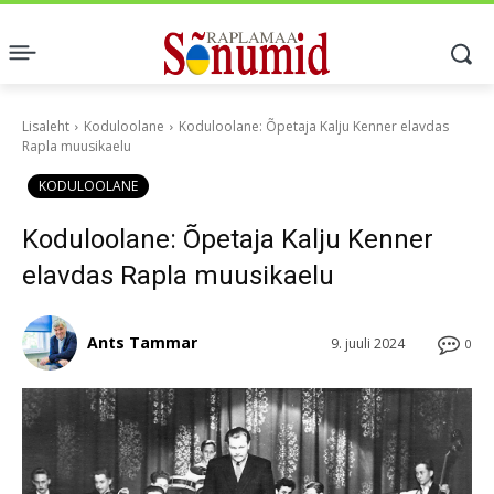
Lisaleht
Koduloolane
Koduloolane: Õpetaja Kalju Kenner elavdas
Rapla muusikaelu
KODULOOLANE
Koduloolane: Õpetaja Kalju Kenner
elavdas Rapla muusikaelu
Ants Tammar
9. juuli 2024
0