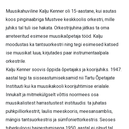
Muusikahuviline Kalju Kenner oli 15-aastane, kui asutas
koos pinginaabriga Mustvee keskkoolis orkestri, mille
juhiks tal tuli ise hakata. Orkestrijuhina jätkas ta oma
arreteeritud esimese muusikaõpetaja tööd. Kalju
moodustas ka tantsuorkestri ning tegi esimesed katsed
ise muusikat luua, kirjutades paar instrumentaalpala
orkestrile.
Kalju Kenner soovis õppida õpetajaks ja koorijuhiks. 1947.
aastal tegi ta sisseastumiseksamid nii Tartu Õpetajate
Instituuti kui ka muusikakooli koorijuhtimise erialale.
Innukalt ja mitmekülgselt võttis noormees osa
muusikalistest harrastustest instituudis: ta juhatas
puhkpilliorkestrit, laulis meeskooris, meesansamblis,
mängis tantsuorkestris ja sümfoniettorkestris. Seoses
tuberkuloosi haigestumisega 1950. aastal ei olnud tal