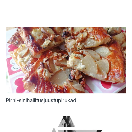
Pirni-sinihallitusjuustupirukad