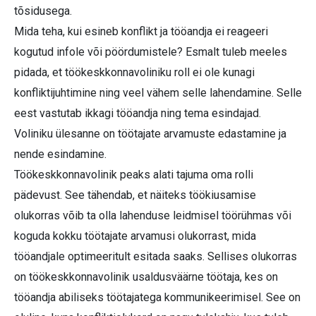
tõsidusega.
Mida teha, kui esineb konflikt ja tööandja ei reageeri
kogutud infole või pöördumistele? Esmalt tuleb meeles
pidada, et töökeskkonnavoliniku roll ei ole kunagi
konfliktijuhtimine ning veel vähem selle lahendamine. Selle
eest vastutab ikkagi tööandja ning tema esindajad.
Voliniku ülesanne on töötajate arvamuste edastamine ja
nende esindamine.
Töökeskkonnavolinik peaks alati tajuma oma rolli
pädevust. See tähendab, et näiteks töökiusamise
olukorras võib ta olla lahenduse leidmisel töörühmas või
koguda kokku töötajate arvamusi olukorrast, mida
tööandjale optimeeritult esitada saaks. Sellises olukorras
on töökeskkonnavolinik usaldusväärne töötaja, kes on
tööandja abiliseks töötajatega kommunikeerimisel. See on