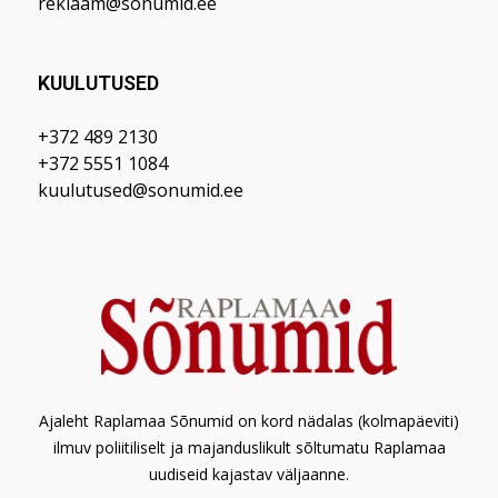
reklaam@sonumid.ee
KUULUTUSED
+372 489 2130
+372 5551 1084
kuulutused@sonumid.ee
Ajaleht Raplamaa Sõnumid on kord nädalas (kolmapäeviti)
ilmuv poliitiliselt ja majanduslikult sõltumatu Raplamaa
uudiseid kajastav väljaanne.