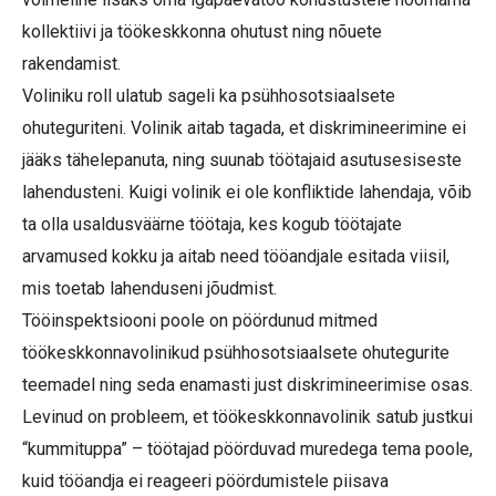
kollektiivi ja töökeskkonna ohutust ning nõuete
rakendamist.
Voliniku roll ulatub sageli ka psühhosotsiaalsete
ohuteguriteni. Volinik aitab tagada, et diskrimineerimine ei
jääks tähelepanuta, ning suunab töötajaid asutusesiseste
lahendusteni. Kuigi volinik ei ole konfliktide lahendaja, võib
ta olla usaldusväärne töötaja, kes kogub töötajate
arvamused kokku ja aitab need tööandjale esitada viisil,
mis toetab lahenduseni jõudmist.
Tööinspektsiooni poole on pöördunud mitmed
töökeskkonnavolinikud psühhosotsiaalsete ohutegurite
teemadel ning seda enamasti just diskrimineerimise osas.
Levinud on probleem, et töökeskkonnavolinik satub justkui
“kummituppa” – töötajad pöörduvad muredega tema poole,
kuid tööandja ei reageeri pöördumistele piisava