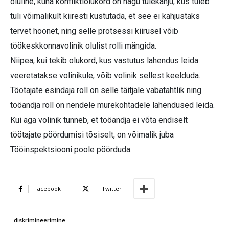
oluline, kuna konfliktiolukord on nagu tulekahju, kus tuleb
tuli võimalikult kiiresti kustutada, et see ei kahjustaks
tervet hoonet, ning selle protsessi kiirusel võib
töökeskkonnavolinik olulist rolli mängida.
Niipea, kui tekib olukord, kus vastutus lahendus leida
veeretatakse volinikule, võib volinik sellest keelduda.
Töötajate esindaja roll on selle täitjale vabatahtlik ning
tööandja roll on nendele murekohtadele lahendused leida.
Kui aga volinik tunneb, et tööandja ei võta endiselt
töötajate pöördumisi tõsiselt, on võimalik juba
Tööinspektsiooni poole pöörduda.
Facebook
Twitter
diskrimineerimine