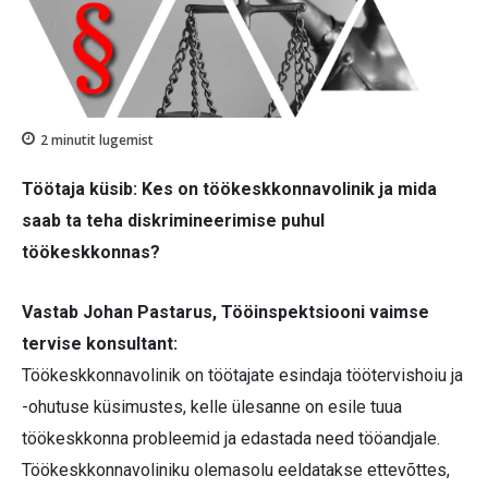
2
minutit lugemist
Töötaja küsib: Kes on töökeskkonnavolinik ja mida
saab ta teha diskrimineerimise puhul
töökeskkonnas?
Vastab Johan Pastarus, Tööinspektsiooni vaimse
tervise konsultant:
Töökeskkonnavolinik on töötajate esindaja töötervishoiu ja
-ohutuse küsimustes, kelle ülesanne on esile tuua
töökeskkonna probleemid ja edastada need tööandjale.
Töökeskkonnavoliniku olemasolu eeldatakse ettevõttes,