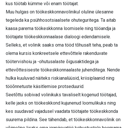
kus töötab kümme või enam töötajat.
Muu hulgas on töökeskkonnavolinikul oluline ülesanne
tegeleda ka psühhosotsiaalsete ohuteguritega. Ta aitab
kaasa parema töökeskkonna loomisele ning tööandja ja
töötajate töökeskkonnaala­se dialoogi edendamisele.
Selleks, et volinik saaks oma tööd tõhusalt teha, peab ta
olema kursis konkreetsele ettevõttele rakenduvate
töötervishoiu ja -ohutusalaste õigusaktidega ja
ettevõttesiseste töökeskkonnaalaste juhenditega. Nende
hulka kuuluvad näiteks riskianalüüsid, kriisiplaanid ning
tööõnnetuste käsitlemise protseduurid.
Seetõttu sobivad volinikuks tavaliselt kogenud töötajad,
kelle jaoks on töökeskkond kujunenud loomulikuks ning
kes suudavad vajadusel vaadata töötajate töökeskkonda
suurema pildina. See tähendab, et töökeskkonnavolinik on
võimeline lisaks oma igapäevatöö kohustustele hoomama