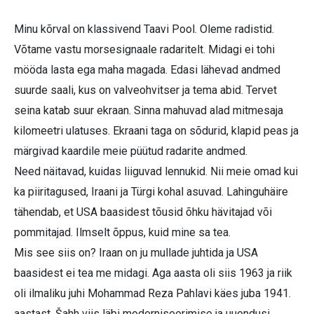
Minu kõrval on klassivend Taavi Pool. Oleme radistid.
Võtame vastu morsesignaale radaritelt. Midagi ei tohi
mööda lasta ega maha magada. Edasi lähevad andmed
suurde saali, kus on valveohvitser ja tema abid. Tervet
seina katab suur ekraan. Sinna mahuvad alad mitmesaja
kilomeetri ulatuses. Ekraani taga on sõdurid, klapid peas ja
märgivad kaardile meie püütud radarite andmed.
Need näitavad, kuidas liiguvad lennukid. Nii meie omad kui
ka piiritagused, Iraani ja Türgi kohal asuvad. Lahinguhäire
tähendab, et USA baasidest tõusid õhku hävitajad või
pommitajad. Ilmselt õppus, kuid mine sa tea.
Mis see siis on? Iraan on ju mullade juhtida ja USA
baasidest ei tea me midagi. Aga aasta oli siis 1963 ja riik
oli ilmaliku juhi Mohammad Reza Pahlavi käes juba 1941.
aastast. Šahh viis läbi moderniseerimise ja uuendusi