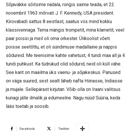
Sõjaväkke sõitsime nädala, rongis saime teada, et 22.
novembril 1963 mõrvati J. F. Kennedy, USA president.
Kirovabadi sattus 8 eestlast, saatus viis mind kokku
klassivennaga. Tema mängis trompetit, mina klarnetit, veel
paar poissi ja meil oli oma orkester. Ülikoolist võeti
poisse seetõttu, et oli sündimuse madallaine ja nappis
sõdureid. Me teenisime kahte vahetust, 4 tundi maa all ja 4
tundi puhkust. Ka tüdrukud olid sõdurid, neid oli küll vähe.
See kant on maailma üks vaenu- ja sõjakeskus. Panused
on väga suured, sest sealt läheb nafta Hiinasse, Indiasse
ja mujale. Sellepärast kirjutan. Võib-olla on Iraani valitsus
kunagi jälle ilmalik ja edumeelne. Nagu nüüd Süüria, keda
lääs toetab ja soosib.
Facebook
Twitter