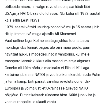
põllupidamises, nn valge revolutsiooni, sai hästi läbi
USAga ja NATO baasid olid sees. NLi kõhu all. 1972. aastal
käis šahh Eesti NSVs.
1979. aastal võtsid usuringkonnad võimu ja 35 aastat juhib
riiki piiramatu võimuga ajatolla Ali Khamenei.
Vaat selline lugu. Kolme aastaga juhtus teenistuses
mõndagi: üks lennuk pages üle piiri meie poole, paar
hävitajat hukkus mägedes, nägin vahitornis, kui meie
transpordilennuk kukkus alla maandumisraja alguses.
Õnneks oli külm sõda ja madinaks ei läinud. Küll aga
kartsime juba siis NATOt ja veel rohkem kardab seda Putin
ja tema kamp. Eriti pärast värvilisi revolutsioone Ida-
Euroopas ja võimalust, et Ukrainasse tulevad NATO
sõjajõud. Putinit kehutab ründama hirm. Nüüd juba viha ja
vaen euroopaliku elulaadi vastu.