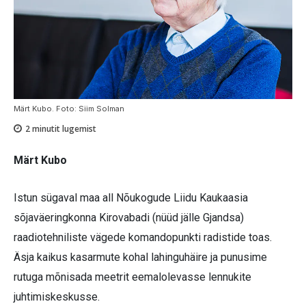
Märt Kubo. Foto: Siim Solman
2
minutit lugemist
Märt Kubo
Istun sügaval maa all Nõukogude Liidu Kaukaasia
sõjaväeringkonna Kirovabadi (nüüd jälle Gjandsa)
raadiotehniliste vägede komandopunkti radistide toas.
Äsja kaikus kasarmute kohal lahinguhäire ja punusime
rutuga mõnisada meetrit eemalolevasse lennukite
juhtimiskeskusse.