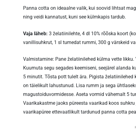
Panna cotta on ideaalne valik, kui soovid lihtsat m
ning veidi kannatust, kuni see külmkapis tardub.
Vaja läheb:
3 želatiinilehte, 4 dl 10% rõõska koort (k
vanillisuhkrut, 1 sl tumedat rummi, 300 g värskeid va
Valmistamine: Pane želatiinilehed külma vette likku
Kuumuta segu segades keemiseni, seejärel alanda ku
5 minutit. Tõsta pott tulelt ära. Pigista želatiinilehe
on täielikult lahustunud. Lisa rumm ja sega ühtlasek
magustoiduvormidesse. Aseta vormid vähemalt 5 tun
Vaarikakastme jaoks püreesta vaarikad koos suhkru ja
vaarikapüree ettevaatlikult tardunud panna cotta pea