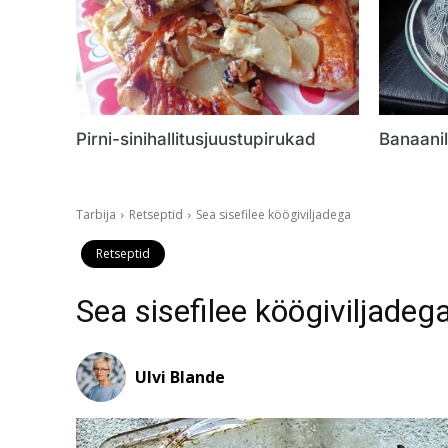
Pirni-sinihallitusjuustupirukad
Banaanil