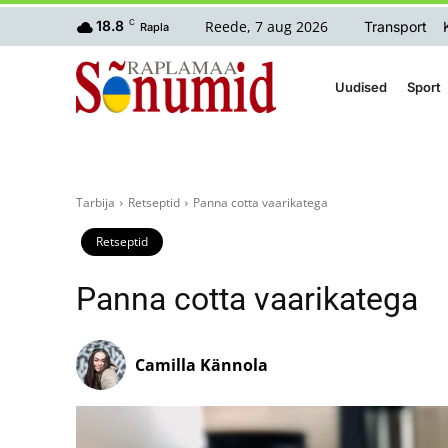
Reede, 7 aug 2026
18.8
C
Transport
Rapla
Uudised
Sport
Tarbija
Retseptid
Panna cotta vaarikatega
Retseptid
Panna cotta vaarikatega
Camilla Kännola