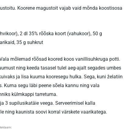
agustoitu. Koorene magustoit vajab vaid mõnda koostisosa
ohvikoor), 2 dl 35% rõõska koort (vahukoor), 50 g
arikaid, 35 g suhkrut
. Vala mõlemad rõõsad koored koos vanillisuhkruga potti.
umust ning keeda tasasel tulel aeg-ajalt segades umbes
d kuivaks ja lisa kuuma kooresegu hulka. Sega, kuni želatiin
s. Kurna segu läbi peene sõela kannu ning vala
niks külmkappi tarretuma.
 3 supilusikatäie veega. Serveerimisel kalla
le ning kaunista soovi korral värskete vaarikatega.
Reklaam: