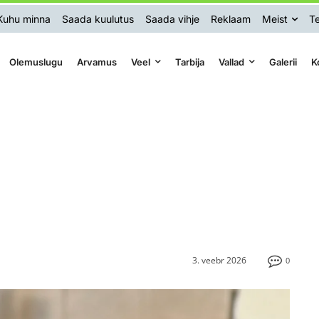
Kuhu minna
Saada kuulutus
Saada vihje
Reklaam
Meist
Te
Olemuslugu
Arvamus
Veel
Tarbija
Vallad
Galerii
K
3. veebr 2026
0