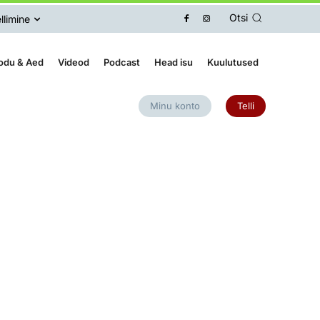
Otsi
llimine
odu & Aed
Videod
Podcast
Head isu
Kuulutused
Minu konto
Telli