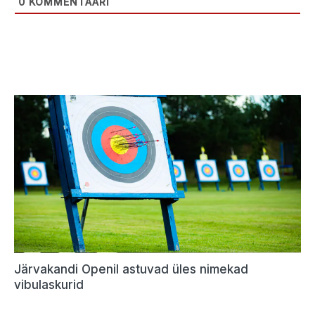
0
KOMMENTAARI
Järvakandi Openil astuvad üles nimekad
vibulaskurid