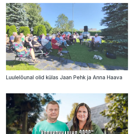
Luulelõunal olid külas Jaan Pehk ja Anna Haava