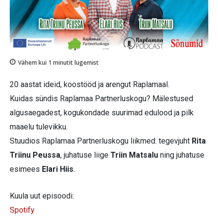
Vähem kui 1
minutit lugemist
20 aastat ideid, koostööd ja arengut Raplamaal.
Kuidas sündis Raplamaa Partnerluskogu? Mälestused
algusaegadest, kogukondade suurimad edulood ja pilk
maaelu tulevikku.
Stuudios Raplamaa Partnerluskogu liikmed: tegevjuht
Rita
Triinu Peussa
, juhatuse liige
Triin Matsalu
ning juhatuse
esimees
Elari Hiis
.
Kuula uut episoodi:
Spotify