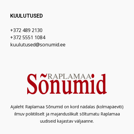
KUULUTUSED
+372 489 2130
+372 5551 1084
kuulutused@sonumid.ee
Ajaleht Raplamaa Sõnumid on kord nädalas (kolmapäeviti)
ilmuv poliitiliselt ja majanduslikult sõltumatu Raplamaa
uudiseid kajastav väljaanne.