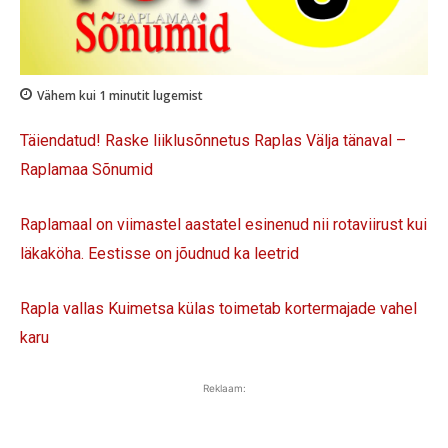
Vähem kui 1
minutit lugemist
Täiendatud! Raske liiklusõnnetus Raplas Välja tänaval –
Raplamaa Sõnumid
Raplamaal on viimastel aastatel esinenud nii rotaviirust kui
läkaköha. Eestisse on jõudnud ka leetrid
Rapla vallas Kuimetsa külas toimetab kortermajade vahel
karu
Reklaam: