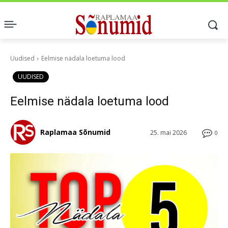
Uudised
Eelmise nädala loetuma lood
UUDISED
Eelmise nädala loetuma lood
Raplamaa Sõnumid
25. mai 2026
0