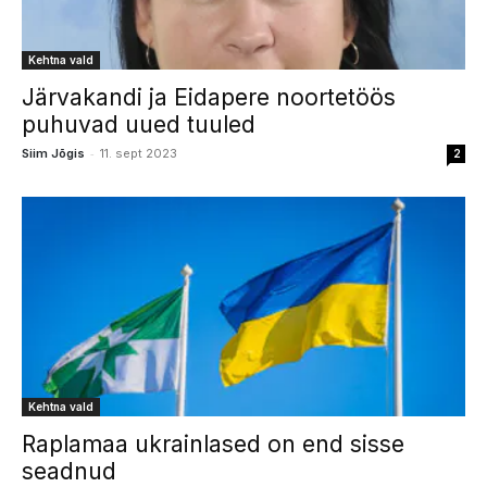
Kehtna vald
Järvakandi ja Eidapere noortetöös
puhuvad uued tuuled
-
Siim Jõgis
11. sept 2023
2
Kehtna vald
Raplamaa ukrainlased on end sisse
seadnud