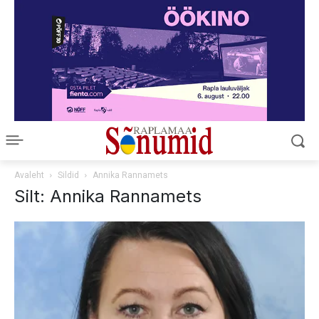
Avaleht
Sildid
Annika Rannamets
Silt: Annika Rannamets