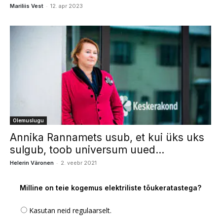
-
Mariliis Vest
12. apr 2023
Olemuslugu
Annika Rannamets usub, et kui üks uks
sulgub, toob universum uued...
-
Helerin Väronen
2. veebr 2021
Milline on teie kogemus elektriliste tõukeratastega?
Kasutan neid regulaarselt.