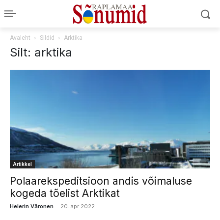
Avaleht
Sildid
Arktika
Silt: arktika
Artikkel
Polaarekspeditsioon andis võimaluse
kogeda tõelist Arktikat
-
Helerin Väronen
20. apr 2022