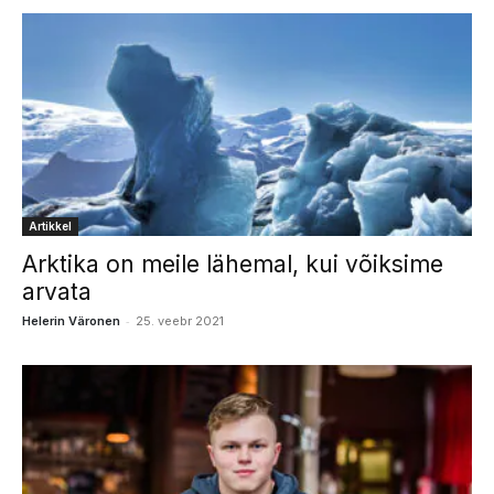
Artikkel
Arktika on meile lähemal, kui võiksime
arvata
-
Helerin Väronen
25. veebr 2021