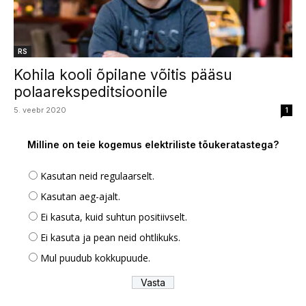
RS
Kohila kooli õpilane võitis pääsu
polaarekspeditsioonile
5. veebr 2020
1
Milline on teie kogemus elektriliste tõukeratastega?
Kasutan neid regulaarselt.
Kasutan aeg-ajalt.
Ei kasuta, kuid suhtun positiivselt.
Ei kasuta ja pean neid ohtlikuks.
Mul puudub kokkupuude.