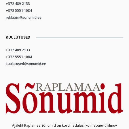
+372 489 2133
+372 5551 1084
reklaam@sonumid.ee
KUULUTUSED
+372 489 2133
+372 5551 1084
kuulutused@sonumid.ee
Ajaleht Raplamaa Sõnumid on kord nädalas (kolmapäeviti) ilmuv