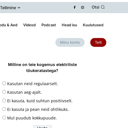
Otsi
Tellimine
odu & Aed
Videod
Podcast
Head isu
Kuulutused
Minu konto
Telli
Milline on teie kogemus elektriliste
tõukeratastega?
Kasutan neid regulaarselt.
Kasutan aeg-ajalt.
Ei kasuta, kuid suhtun positiivselt.
Ei kasuta ja pean neid ohtlikuks.
Mul puudub kokkupuude.