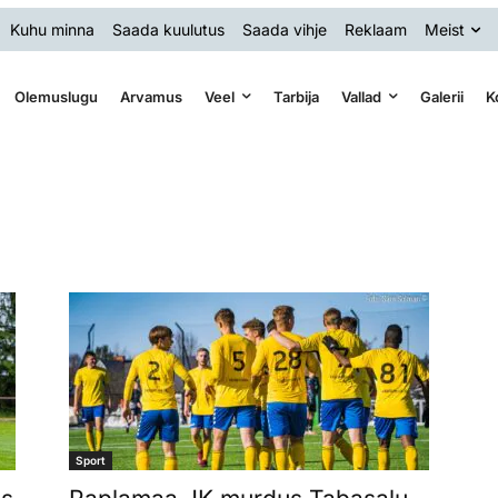
Kuhu minna
Saada kuulutus
Saada vihje
Reklaam
Meist
Olemuslugu
Arvamus
Veel
Tarbija
Vallad
Galerii
K
Sport