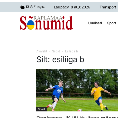
Laupäev, 8 aug 2026
13.8
C
Transport
Rapla
Uudised
Sport
Avaleht
Sildid
Esiliiga b
Silt: esiliiga b
Sport