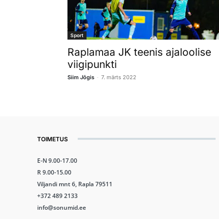
Sport
Raplamaa JK teenis ajaloolise
viigipunkti
-
Siim Jõgis
7. märts 2022
TOIMETUS
E-N 9.00-17.00
R 9.00-15.00
Viljandi mnt 6, Rapla 79511
+372 489 2133
info@sonumid.ee