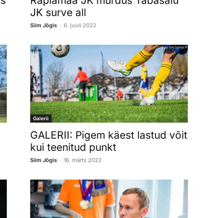
us
Raplamaa JK murdus Tabasalu
JK surve all
-
Siim Jõgis
6. juuli 2022
Galerii
GALERII: Pigem käest lastud võit
kui teenitud punkt
-
Siim Jõgis
16. märts 2022