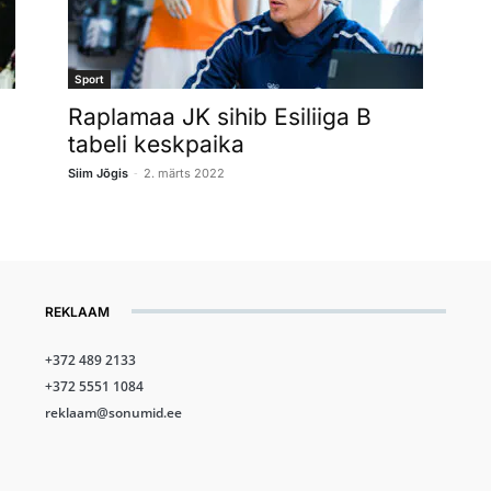
Sport
Raplamaa JK sihib Esiliiga B
tabeli keskpaika
-
Siim Jõgis
2. märts 2022
REKLAAM
+372 489 2133
+372 5551 1084
reklaam@sonumid.ee