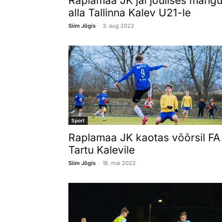
Raplamaa JK jäi jõulises mäng
alla Tallinna Kalev U21-le
-
Siim Jõgis
3. aug 2022
Sport
Raplamaa JK kaotas võõrsil FA
Tartu Kalevile
-
Siim Jõgis
18. mai 2022